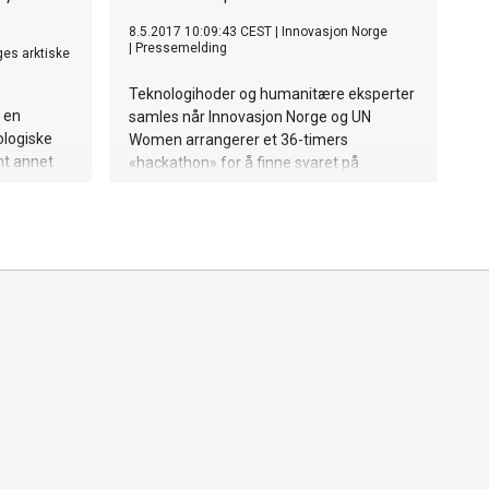
8.5.2017 10:09:43 CEST
|
Innovasjon Norge
|
Pressemelding
ges arktiske
Teknologihoder og humanitære eksperter
l en
samles når Innovasjon Norge og UN
ologiske
Women arrangerer et 36-timers
nt annet
«hackathon» for å finne svaret på
hvordan ny teknologi kan hjelpe
mennesker på flukt. H.K.H. Kronprinsesse
Mette-Marit er tilstede når de beste
løsningene presenteres fredag 12. mai.