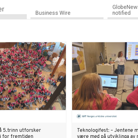
GlobeNews
er
Business Wire
notified
å 5.trinn utforsker
Teknologifest: – Jentene 
i for fremtiden
være med på utviklinga av 