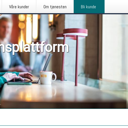
Våre kunder
Om tjenesten
Bli kunde
nsplattform