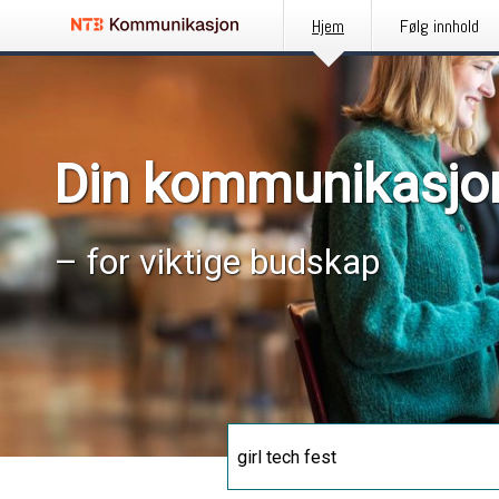
Hjem
Følg innhold
Din kommunikasjo
– for viktige budskap