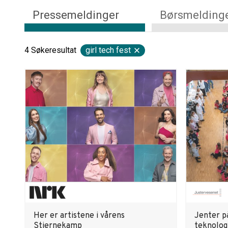
Pressemeldinger
Børsmelding
4
Søkeresultat
girl tech fest
Her er artistene i vårens
Jenter p
Stjernekamp
teknolog