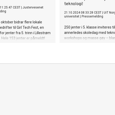
teknologi!
 11:25:47 CEST
|
Justervesenet
ding
21.10.2024 08:33:28 CEST
|
UiT Nor
universitet
|
Pressemelding
 oktober bidrar flere lokale
250 jenter i 5. klasse inviteres ti
drifter til Girl Tech Fest, en
annerledes skoledag med tekn
r jenter fra 5. trinn i Lillestrøm
workshops og masse gøy – bla
Hele 153 jenter er påmeldt!
får de lage sitt eget dataspill!