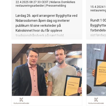
22.4.2025 08:27:33 CEST
|
Nidaros Domkirkes
restaureringsarbeider
|
Pressemelding
15.4.2024 1
restaurerin
Lørdag 26. april arrangerer Bygghytta ved
Rundt 1 0
Nidarosdomen åpen dag og inviterer
Bygghyttas
publikum til sine verksteder på
forbindel
Kalvskinnet hvor du får oppleve
sist lørdag
tradisjonshåndverk på nært hold.
åpningen a
bygde dom
på dagen.