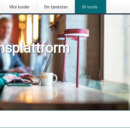
Våre kunder
Om tjenesten
Bli kunde
nsplattform