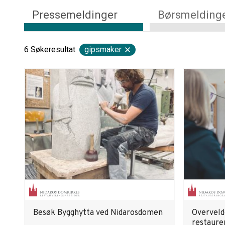
Pressemeldinger
Børsmelding
6
Søkeresultat
gipsmaker
Besøk Bygghytta ved Nidarosdomen
Overveld
restaure