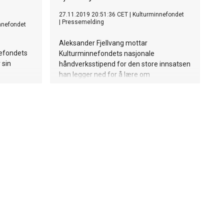
27.11.2019 20:51:36 CET
|
Kulturminnefondet
|
Pressemelding
nnefondet
Aleksander Fjellvang mottar
nefondets
Kulturminnefondets nasjonale
 sin
håndverksstipend for den store innsatsen
han legger ned for å lære om
radisjonelt
bygningsvern og tradisjonelle
håndverksteknikker.