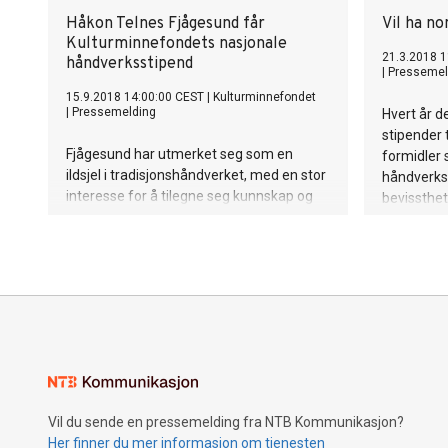
Håkon Telnes Fjågesund får
Vil ha no
Kulturminnefondets nasjonale
21.3.2018 1
håndverksstipend
|
Pressemel
15.9.2018 14:00:00 CEST
|
Kulturminnefondet
|
Pressemelding
Hvert år d
stipender 
Fjågesund har utmerket seg som en
formidler 
ildsjel i tradisjonshåndverket, med en stor
håndverkst
interesse for å tilegne seg kunnskap og
bevissthet
dokumentere arbeidet han gjør.
Nå etterly
Vil du sende en pressemelding fra NTB Kommunikasjon?
Her finner du mer informasjon om tjenesten