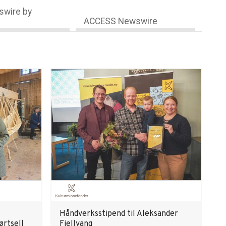
wire by
ACCESS Newswire
Håndverksstipend til Aleksander
ørtsell
Fjellvang