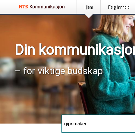
Hjem
Følg innhold
Din kommunikasjo
– for viktige budskap