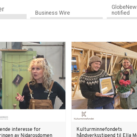
GlobeNews
er
Business Wire
notified
ende interesse for
Kulturminnefondets
ringen av Nidarosdomen
håndverksstipend til Ella M