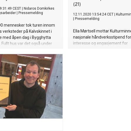
(21)
9:31:49 CEST
|
Nidaros Domkirkes
gsarbeider
|
Pressemelding
12.11.2020 13:54:24 CET
|
Kulturmi
|
Pressemelding
00 mennesker tok turen innom
Ella Mørtsell mottar Kulturmin
 verksteder på Kalvskinnet i
nasjonale håndverksstipend for
se med åpen dag i Bygghytta
interesse og engasjement for
. Fullt hus var det også under
båtbyggerfaget, kystkultur og t
v fotoutstillingen «De som
håndverk.
en» i Erkebispegården senere