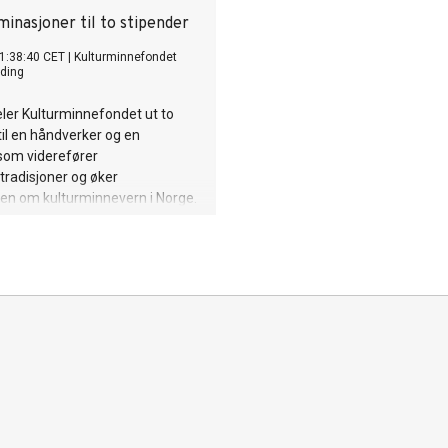
minasjoner til to stipender
1:38:40 CET
|
Kulturminnefondet
ding
eler Kulturminnefondet ut to
til en håndverker og en
som viderefører
radisjoner og øker
en om kulturminnevern i Norge.
ses kandidater for 2018.