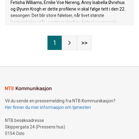
Fetisha Williams, Emilie Voe Nereng, Anny Isabella Øvrehus
og Øyunn Krogh er dette profilene vi skal følge tett i den 22.
sesongen. Det blir store følelser, når livet største
begivenheter står i sentrum; bryllup, fødsel og gryende
forelskelse!
1
>>
Vil du sende en pressemelding fra NTB Kommunikasjon?
Her finner du mer informasjon om tjenesten
NTB besøksadresse
Skippergata 24 (Pressens hus)
0154 Oslo