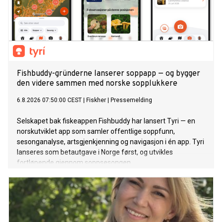
Fishbuddy-gründerne lanserer soppapp — og bygger
den videre sammen med norske sopplukkere
6.8.2026 07:50:00 CEST
|
Fiskher
|
Pressemelding
Selskapet bak fiskeappen Fishbuddy har lansert Tyri — en
norskutviklet app som samler offentlige soppfunn,
sesonganalyse, artsgjenkjenning og navigasjon i én app. Tyri
lanseres som betautgave i Norge først, og utvikles
fortløpende gjennom soppsesongen.