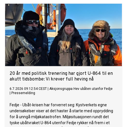
20 år med politisk trenering har gjort U-864 til en
akutt tidsbombe: Vi krever full heving nå
6.7.2026 09:12:54 CEST
|
Aksjonsgruppa Hev ubåten utanfor Fedje
|
Pressemelding
Fedje - Ubåt-krisen har forverret seg: Kystverkets egne
undersøkelser viser at det haster å starte med opprydding
for å unngå miljøkatastrofen. Miljøsituasjonen rundt det
tyske ubåtvraket U-864 utenfor Fedje rykker nå frem i et