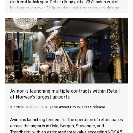
ekstremt kritisk spor. Det er i år nøyaktig 23 år siden vraket
ble funnet, og over 20 år med politisk trenering, utredninger
og handlingslammelse er hovedårsaken til at situasjonen nå
er så alarmerende. Mens politikerne har skjøvet saken foran
seg, har vraket rustet på havbunnen. Kystverkets egne
fysiske undersøkelser viser at det haster mer enn noen
gang å rydde opp.
Avinor is launching multiple contracts within Retail
at Norway’s largest airports
3.7.2026 10:00:00 CEST
|
The Avinor Group
|
Press release
Avinor is launching tenders for the operation of retail spaces
across the airports in Oslo, Bergen, Stavanger, and
Trondheim, with an estimated total value exceeding NOK 4,5