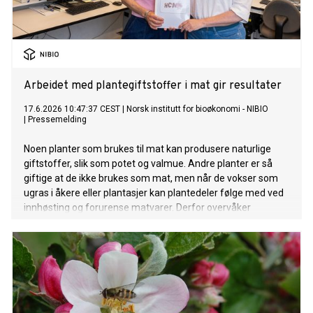
Arbeidet med plantegiftstoffer i mat gir resultater
17.6.2026 10:47:37 CEST
|
Norsk institutt for bioøkonomi - NIBIO
|
Pressemelding
Noen planter som brukes til mat kan produsere naturlige
giftstoffer, slik som potet og valmue. Andre planter er så
giftige at de ikke brukes som mat, men når de vokser som
ugras i åkere eller plantasjer kan plantedeler følge med ved
innhøsting og forurense matvarer. Derfor overvåker
Mattilsynet utvalgte matvarer med risiko for innhold av
plantegifter. Analysene utføres av NIBIO, og resultatene fra
overvåkingen i 2025 viser en positiv utvikling for flere
produktgrupper.