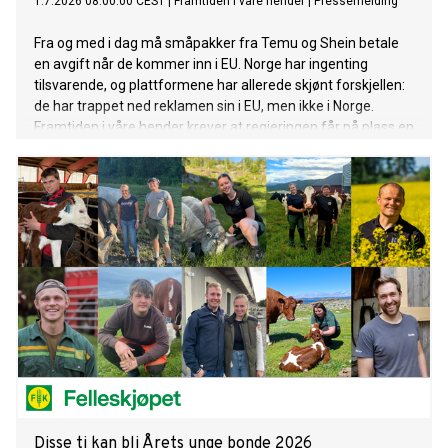
1.7.2026 08:00:00 CEST
|
Framtiden i våre hender
|
Pressemelding
Fra og med i dag må småpakker fra Temu og Shein betale
en avgift når de kommer inn i EU. Norge har ingenting
tilsvarende, og plattformene har allerede skjønt forskjellen:
de har trappet ned reklamen sin i EU, men ikke i Norge.
Framtiden i våre hender krever at regjeringen får på plass en
norsk Temu-avgift, på minst samme nivå som EU.
Disse ti kan bli Årets unge bonde 2026