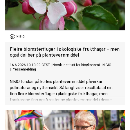
Fleire blomsterfluger i økologiske frukthagar – men
også dei ber på plantevernmiddel
16.6.2026 10:13:00 CEST
|
Norsk institutt for bioøkonomi - NIBIO
|
Pressemelding
NIBIO forskar på korleis plantevernmiddel påverkar
pollinatorar og nytteinsekt. Så langt viser resultata at ein
finn fleire blomsterfluger i økologiske frukthagar, men
forskarane finn også rester av plantevernmiddel i desse
flugene.