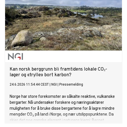
fysiske undersøkelser viser at det haster mer enn noen
gang å rydde opp.
Kan norsk berggrunn bli framtidens lokale CO₂-
lager og «trylle» bort karbon?
24.6.2026 11:54:44 CEST
|
NGI
|
Pressemelding
Norge har store forekomster av såkalte reaktive, vulkanske
bergarter. Nå undersøker forskere og næringsaktører
muligheten for å bruke disse bergartene for å lagre mindre
mengder CO₂ på land i Norge, og nær utslippspunktene. Da
skjer det noe ganske elegant i naturens kjemi: Berget
reagerer med karbonet, som blir til stein.