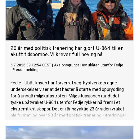
20 år med politisk trenering har gjort U-864 til en
akutt tidsbombe: Vi krever full heving nå
6.7.2026 09:12:54 CEST
|
Aksjonsgruppa Hev ubåten utanfor Fedje
|
Pressemelding
Fedje - Ubåt-krisen har forverret seg: Kystverkets egne
undersøkelser viser at det haster å starte med opprydding
for å unngå miljøkatastrofen. Miljøsituasjonen rundt det
tyske ubåtvraket U-864 utenfor Fedje rykker nå frem i et
ekstremt kritisk spor. Det er i år nøyaktig 23 år siden vraket
ble funnet, og over 20 år med politisk trenering, utredninger
og handlingslammelse er hovedårsaken til at situasjonen nå
er så alarmerende. Mens politikerne har skjøvet saken foran
seg, har vraket rustet på havbunnen. Kystverkets egne