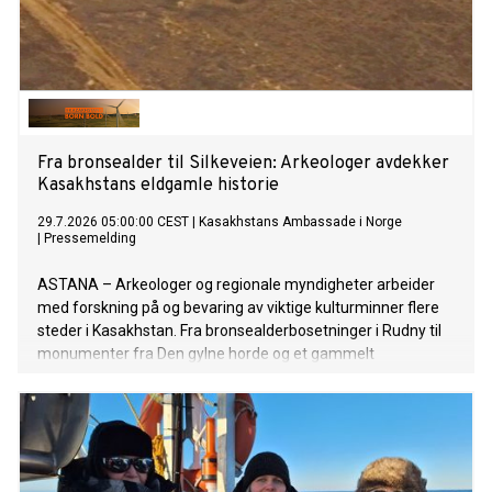
Fra bronsealder til Silkeveien: Arkeologer avdekker
Kasakhstans eldgamle historie
29.7.2026 05:00:00 CEST
|
Kasakhstans Ambassade i Norge
|
Pressemelding
ASTANA – Arkeologer og regionale myndigheter arbeider
med forskning på og bevaring av viktige kulturminner flere
steder i Kasakhstan. Fra bronsealderbosetninger i Rudny til
monumenter fra Den gylne horde og et gammelt
handelsknutepunkt ved Det kaspiske hav, gir arbeidet ny
kunnskap om landets arkeologiske arv og bidrar til langsiktig
bevaring.