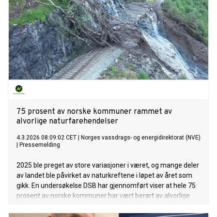
75 prosent av norske kommuner rammet av
alvorlige naturfarehendelser
4.3.2026 08:09:02 CET
|
Norges vassdrags- og energidirektorat (NVE)
|
Pressemelding
2025 ble preget av store variasjoner i været, og mange deler
av landet ble påvirket av naturkreftene i løpet av året som
gikk. En undersøkelse DSB har gjennomført viser at hele 75
prosent av norske kommuner har vært berørt av alvorlige
naturfarehendelser de siste to årene.