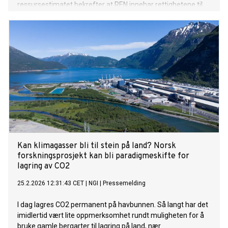
ressursestimatet bekrefter at REN innehar rettighetene til
Europas desidert største forekomst av sjeldne jordarter.
Kan klimagasser bli til stein på land? Norsk
forskningsprosjekt kan bli paradigmeskifte for
lagring av CO2
25.2.2026 12:31:43 CET
|
NGI
|
Pressemelding
I dag lagres CO2 permanent på havbunnen. Så langt har det
imidlertid vært lite oppmerksomhet rundt muligheten for å
bruke gamle bergarter til lagring på land, nær