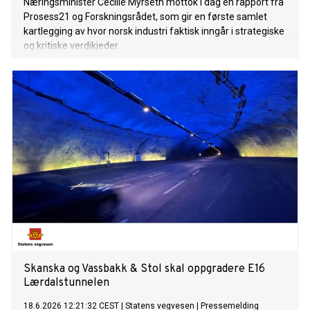
Næringsminister Cecilie Myrseth mottok i dag en rapport fra
Prosess21 og Forskningsrådet, som gir en første samlet
kartlegging av hvor norsk industri faktisk inngår i strategiske
og kritiske verdikjeder.
Skanska og Vassbakk & Stol skal oppgradere E16
Lærdalstunnelen
18.6.2026 12:21:32 CEST
|
Statens vegvesen
|
Pressemelding