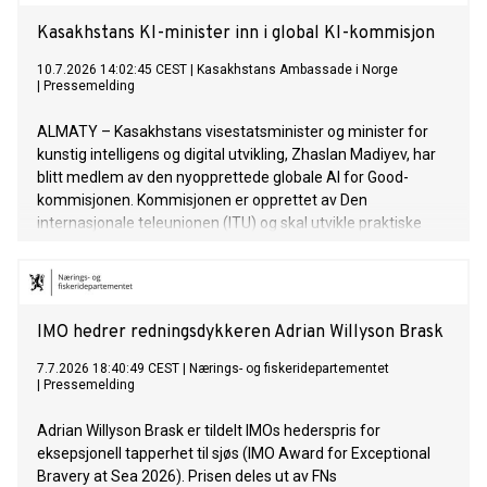
Kasakhstans KI-minister inn i global KI-kommisjon
10.7.2026 14:02:45 CEST
|
Kasakhstans Ambassade i Norge
|
Pressemelding
ALMATY – Kasakhstans visestatsminister og minister for
kunstig intelligens og digital utvikling, Zhaslan Madiyev, har
blitt medlem av den nyopprettede globale AI for Good-
kommisjonen. Kommisjonen er opprettet av Den
internasjonale teleunionen (ITU) og skal utvikle praktiske
løsninger for utvikling og styring av kunstig intelligens (KI).
IMO hedrer redningsdykkeren Adrian Willyson Brask
7.7.2026 18:40:49 CEST
|
Nærings- og fiskeridepartementet
|
Pressemelding
Adrian Willyson Brask er tildelt IMOs hederspris for
eksepsjonell tapperhet til sjøs (IMO Award for Exceptional
Bravery at Sea 2026). Prisen deles ut av FNs