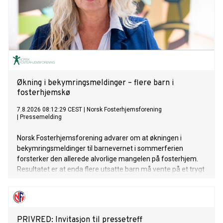
Økning i bekymringsmeldinger – flere barn i
fosterhjemskø
7.8.2026 08:12:29 CEST
|
Norsk Fosterhjemsforening
|
Pressemelding
Norsk Fosterhjemsforening advarer om at økningen i
bekymringsmeldinger til barnevernet i sommerferien
forsterker den allerede alvorlige mangelen på fosterhjem.
Resultatet er at enda flere utsatte barn må vente på et trygt
hjem.
PRIVRED: Invitasjon til pressetreff