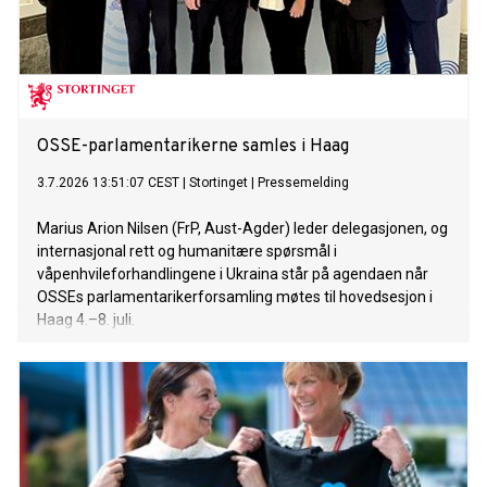
OSSE-parlamentarikerne samles i Haag
3.7.2026 13:51:07 CEST
|
Stortinget
|
Pressemelding
Marius Arion Nilsen (FrP, Aust-Agder) leder delegasjonen, og
internasjonal rett og humanitære spørsmål i
våpenhvileforhandlingene i Ukraina står på agendaen når
OSSEs parlamentarikerforsamling møtes til hovedsesjon i
Haag 4.–8. juli.