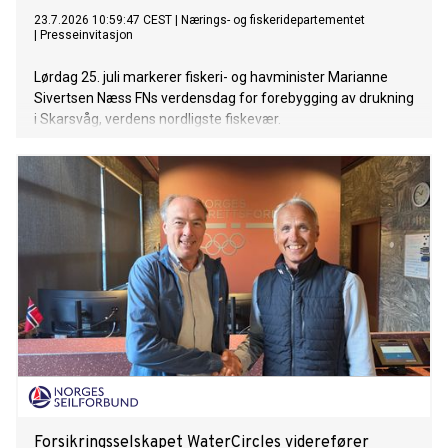
23.7.2026 10:59:47 CEST
|
Nærings- og fiskeridepartementet
|
Presseinvitasjon
Lørdag 25. juli markerer fiskeri- og havminister Marianne
Sivertsen Næss FNs verdensdag for forebygging av drukning
i Skarsvåg, verdens nordligste fiskevær.
Forsikringsselskapet WaterCircles viderefører