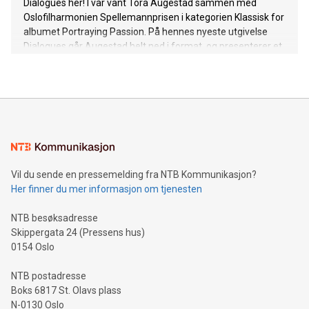
Dialogues her! I vår vant Tora Augestad sammen med
Oslofilharmonien Spellemannprisen i kategorien Klassisk for
albumet Portraying Passion. På hennes nyeste utgivelse
Dialogues går Augestad helt ned i format, og presenterer et
dobbeltalbum hvor hver låt er en duett sammen med
musikere hun har arbeidet med gjennom de siste 20 årene.
Platen beskriver et spesielt kunstnerskap; Augestad er kjent
som en sjangersjonglør og grensesprenger som tar hvert
musikalske landskap hun beveger seg inn i på alvor.
Duoformatet er intimt og sangene av Henry Purcell via
Schubert, Jan Eggum og Kari Bremnes, til nyskrevne låter av
Mathias Eick og Trygve Seim, har et neddempet preg.
Vil du sende en pressemelding fra NTB Kommunikasjon?
Dialogues følger et døgn og forsøker å transcendere
Her finner du mer informasjon om tjenesten
sjangre. Klassiske perler glir sømløst over i evergreens fra
«The American Songbook» til nyere sanger av Geirr Tveitt
NTB besøksadresse
og John Cage. Nok en gang er dette et unik
Skippergata 24 (Pressens hus)
0154 Oslo
NTB postadresse
Boks 6817 St. Olavs plass
N-0130 Oslo