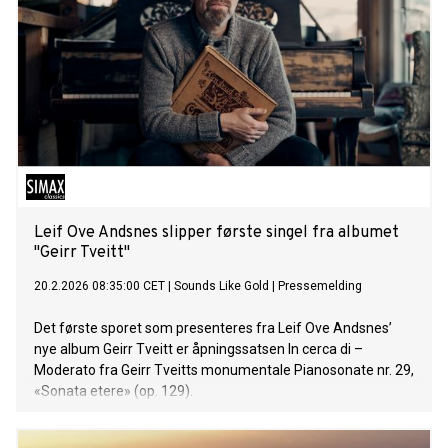
Leif Ove Andsnes slipper første singel fra albumet
"Geirr Tveitt"
20.2.2026 08:35:00 CET
|
Sounds Like Gold
|
Pressemelding
Det første sporet som presenteres fra Leif Ove Andsnes’
nye album Geirr Tveitt er åpningssatsen In cerca di –
Moderato fra Geirr Tveitts monumentale Pianosonate nr. 29,
«Sonata etere» (op. 129).