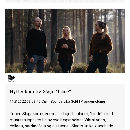
komponister, men hans musikk blir sjelden fremført. Blant
verkene på innspillingen finnes syv verdenspremierer,
fremført av kammermusikkensemblet Fragaria Vesca,
fiolinist Tor Johan Bøen og pianist Eirik Haug Stømner.
Basert på Tor Johan Bøens forsknings- og edisjonsarbeid
blir nå Kiellands ukjente musikalske «villarkorn» tilgjengelig
for et bredere publikum.
Nytt album fra Slagr: "Linde"
11.3.2022 09:03:46 CET
|
Sounds Like Gold
|
Pressemelding
Trioen Slagr kommer med sitt sjette album, ”Linde”, med
musikk skapt i en tid av nye begynnelser. Vibrafonen,
celloen, hardingfela og glassene i Slagrs unike klangbilde