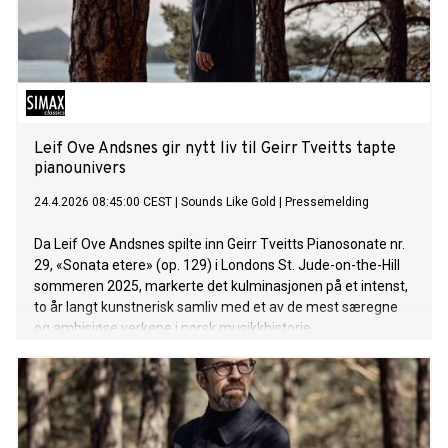
Leif Ove Andsnes gir nytt liv til Geirr Tveitts tapte
pianounivers
24.4.2026 08:45:00 CEST
|
Sounds Like Gold
|
Pressemelding
Da Leif Ove Andsnes spilte inn Geirr Tveitts Pianosonate nr.
29, «Sonata etere» (op. 129) i Londons St. Jude-on-the-Hill
sommeren 2025, markerte det kulminasjonen på et intenst,
to år langt kunstnerisk samliv med et av de mest særegne
og ambisiøse verkene i norsk musikkhistorie.