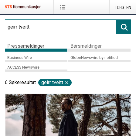
LOGG INN
Pressemeldinger
Børsmeldinger
Business Wire
GlobeNewswire by notified
ACCESS Newswire
6
Søkeresultat
geirr tveitt