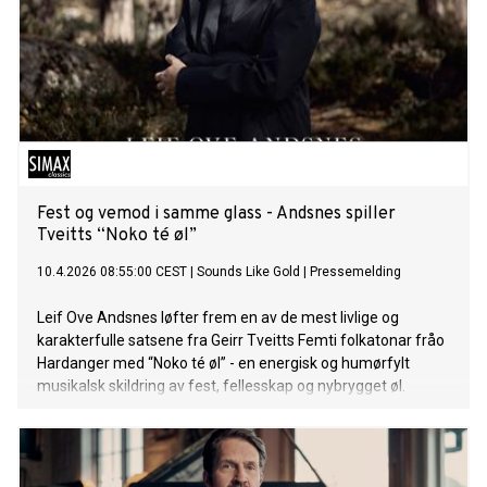
Fest og vemod i samme glass - Andsnes spiller
Tveitts “Noko té øl”
10.4.2026 08:55:00 CEST
|
Sounds Like Gold
|
Pressemelding
Leif Ove Andsnes løfter frem en av de mest livlige og
karakterfulle satsene fra Geirr Tveitts Femti folkatonar fråo
Hardanger med “Noko té øl” - en energisk og humørfylt
musikalsk skildring av fest, fellesskap og nybrygget øl.