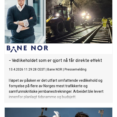
på kort sikt, men vitner også om sterke rekrutteringsmiljøer
som over tid har utviklet utøvere som står klare til å ta over
stafettpinnen når de største profilene gir seg.
– Vedlikeholdet som er gjort nå får direkte effekt
13.4.2026 11:29:28 CEST
|
Bane NOR
|
Pressemelding
I løpet av påsken er det utført omfattende vedlikehold og
fornyelse på flere av Norges mest trafikkerte og
samfunnskritiske jernbanestrekninger. Arbeidet ble levert
innenfor planlagt tidsramme og budsjett.