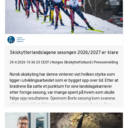
Skiskytterlandslagene sesongen 2026/2027 er klare
29.4.2026 10:36:23 CEST
|
Norges Skiskytterforbund
|
Pressemelding
Norsk skiskyting har denne vinteren vist hvilken styrke som
ligger i utviklingsarbeidet som er bygget opp over tid. Etter at
brødrene Bø satte et punktum for sine landslagskarrierer
etter forrige sesong, var mange spent på hvem som skulle
følge opp resultatene. Gjennom årets sesong kom svarene
på løpende bånd. På tvers av konkurransenivåer har flere
utøvere markert seg med prestasjoner som understreker
både kvaliteten, bredden og potensialet i norsk skiskyting.
Resultatene denne vinteren viser ikke bare hva som er mulig