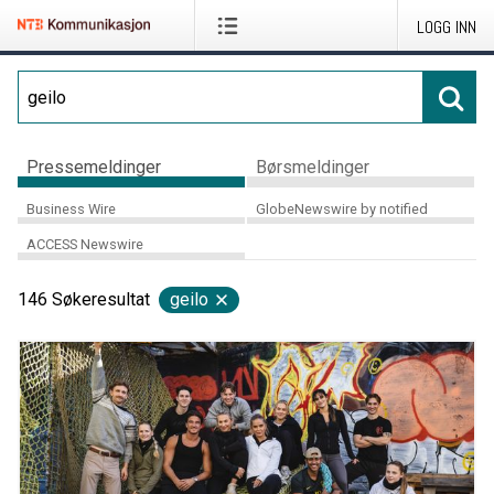
LOGG INN
Pressemeldinger
Børsmeldinger
Business Wire
GlobeNewswire by notified
ACCESS Newswire
146
Søkeresultat
geilo