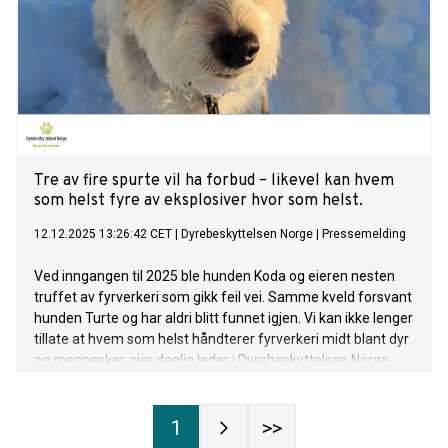
Tre av fire spurte vil ha forbud – likevel kan hvem
som helst fyre av eksplosiver hvor som helst.
12.12.2025 13:26:42 CET
|
Dyrebeskyttelsen Norge
|
Pressemelding
Ved inngangen til 2025 ble hunden Koda og eieren nesten
truffet av fyrverkeri som gikk feil vei. Samme kveld forsvant
hunden Turte og har aldri blitt funnet igjen. Vi kan ikke lenger
tillate at hvem som helst håndterer fyrverkeri midt blant dyr
og mennesker, sier daglig leder i Dyrebeskyttelsen Norge.
1
>>