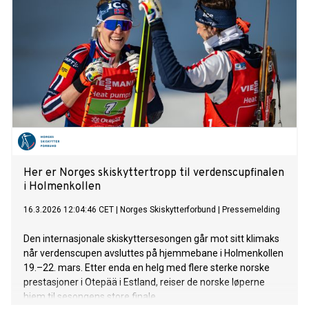
Her er Norges skiskyttertropp til verdenscupfinalen
i Holmenkollen
16.3.2026 12:04:46 CET
|
Norges Skiskytterforbund
|
Pressemelding
Den internasjonale skiskyttersesongen går mot sitt klimaks
når verdenscupen avsluttes på hjemmebane i Holmenkollen
19.–22. mars. Etter enda en helg med flere sterke norske
prestasjoner i Otepää i Estland, reiser de norske løperne
hjem til sesongens store finale.