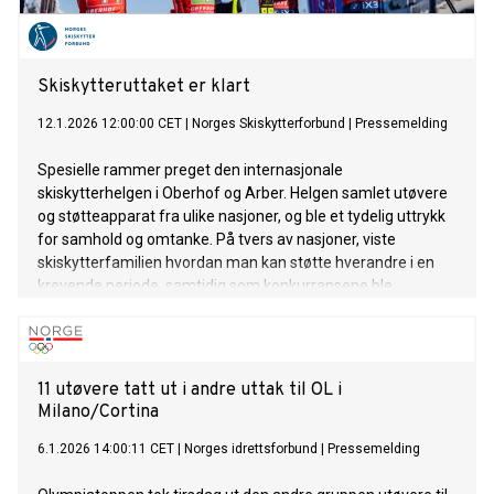
Skiskytteruttaket er klart
12.1.2026 12:00:00 CET
|
Norges Skiskytterforbund
|
Pressemelding
Spesielle rammer preget den internasjonale
skiskytterhelgen i Oberhof og Arber. Helgen samlet utøvere
og støtteapparat fra ulike nasjoner, og ble et tydelig uttrykk
for samhold og omtanke. På tvers av nasjoner, viste
skiskytterfamilien hvordan man kan støtte hverandre i en
krevende periode, samtidig som konkurransene ble
gjennomført på høyt nivå.
11 utøvere tatt ut i andre uttak til OL i
Milano/Cortina
6.1.2026 14:00:11 CET
|
Norges idrettsforbund
|
Pressemelding