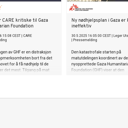
 CARE kritiske til Gaza
Ny nødhjelpsplan i Gaza er 
rian Foundation
ineffektiv
6:15:08 CEST
|
CARE
30.5.2025 16:05:00 CEST
|
Leger Ut
ding
|
Pressemelding
ngen av GHF er en distraksjon
Den katastrofale starten på
ppmerksomheten bort fra det
matutdelingen koordinert av d
ovet for å få nødhjelp til de
nyopprettede Gaza Humanitari
er det mest. Tilgang på mat
Foundation (GHF) viser at den
for å kontrollere en utsultet
amerikansk-israelske nødhjelp
, sier Gudrun Bertinussen,
kynisk og ineffektiv, sier gener
jef i CARE Norge.
Christopher Lockyear i Leger U
Grenser i denne uttalelsen.