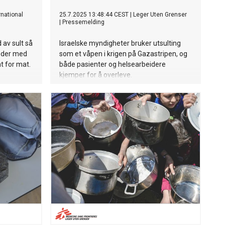
rnational
25.7.2025 13:48:44 CEST
|
Leger Uten Grenser
|
Pressemelding
av sult så
Israelske myndigheter bruker utsulting
eder med
som et våpen i krigen på Gazastripen, og
t for mat.
både pasienter og helsearbeidere
kjemper for å overleve.