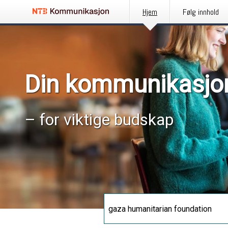
Hjem
Følg innhold
Din kommunikasjo
– for viktige budskap