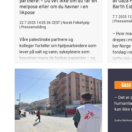
partnere: – Du vet ikke om du får en
av Gaza 
melpose eller om du havner i en
Barth Eid
likpose
7.7.2025 12
|
Pressemel
22.7.2025 14:05:36 CEST
|
Norsk Folkehjelp
|
Pressemelding
– Hvor man
Våre palestinske partnere og
drepes i m
kolleger forteller om hjelpearbeidere som
ber Norge
lever på salt og vann, sykepleiere som
forslag i 
besvimer mens de hjelper pasienter – og
sette opp
beskriver en sult uten sidestykke i Gaza.
gransknin
Johansen,
Folkehjelp.