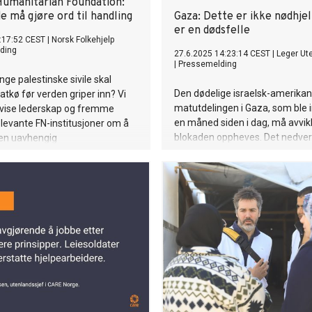
Humanitarian Foundation:
e må gjøre ord til handling
Gaza: Dette er ikke nødhjel
er en dødsfelle
:17:52 CEST
|
Norsk Folkehjelp
ding
27.6.2025 14:23:14 CEST
|
Leger Ut
|
Pressemelding
ge palestinske sivile skal
Den dødelige israelsk-amerika
atkø før verden griper inn? Vi
matutdelingen i Gaza, som ble i
 vise lederskap og fremme
en måned siden i dag, må avvik
relevante FN-institusjoner om å
blokaden oppheves. Det nedve
 en uavhengig
systemet tvinger palestinerne ti
gskommisjon, sier Raymond
mellom å sulte i hjel eller risiker
 generalsekretær i Norsk
minimale forsyninger.