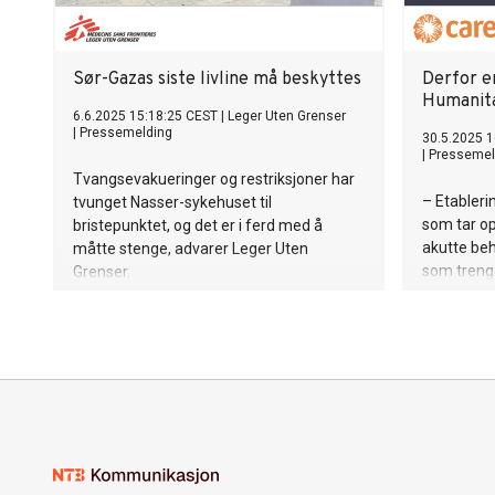
Sør-Gazas siste livline må beskyttes
Derfor er
Humanita
6.6.2025 15:18:25 CEST
|
Leger Uten Grenser
|
Pressemelding
30.5.2025 1
|
Pressemel
Tvangsevakueringer og restriksjoner har
– Etableri
tvunget Nasser-sykehuset til
som tar o
bristepunktet, og det er i ferd med å
akutte beh
måtte stenge, advarer Leger Uten
som treng
Grenser.
brukes nå 
befolkning
utenlandss