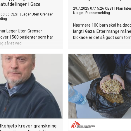
atutdelinger i Gaza
29.7.2025 07:15:26 CEST
|
Plan Inte
Norge
|
Pressemelding
:00:00 CEST
|
Leger Uten Grenser
ding
Nærmere 100 barn skal ha dødd 
 har Leger Uten Grenser
langt i Gaza. Etter mange mån
 over 1500 pasienter som har
blokade er det så godt som tom
 og såret ved
ngssteder som drives av den
aza Humanitarian Foundation
r en fersk rapport.
lkehjelp krever granskning