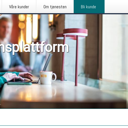
Våre kunder
Om tjenesten
Bli kunde
nsplattform