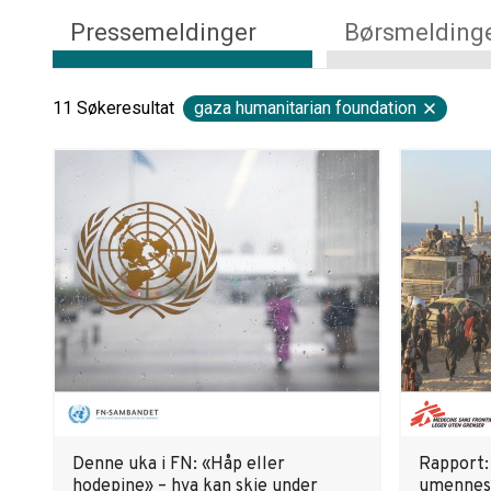
Pressemeldinger
Børsmelding
11
Søkeresultat
gaza humanitarian foundation
Denne uka i FN: «Håp eller
Rapport:
hodepine» – hva kan skje under
umennesk