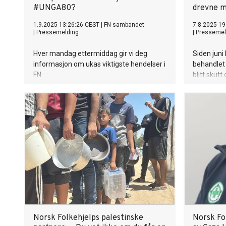
#UNGA80?
drevne m
1.9.2025 13:26:26 CEST
|
FN-sambandet
7.8.2025 19
|
Pressemelding
|
Pressemel
Hver mandag ettermiddag gir vi deg
Siden juni
informasjon om ukas viktigste hendelser i
behandlet
FN.
blitt skutt
matutdeli
såkalte G
(GHF), vise
Norsk Folkehjelps palestinske
Norsk Fo