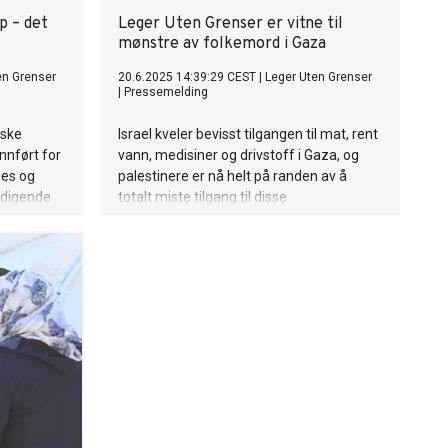
p – det
Leger Uten Grenser er vitne til
mønstre av folkemord i Gaza
en Grenser
20.6.2025 14:39:29 CEST
|
Leger Uten Grenser
|
Pressemelding
nske
Israel kveler bevisst tilgangen til mat, rent
nnført for
vann, medisiner og drivstoff i Gaza, og
les og
palestinere er nå helt på randen av å
rdigende
totalt miste tilgang til disse
l å velge
livsnødvendige forsyningene de trenger
e livet for
for å overleve.