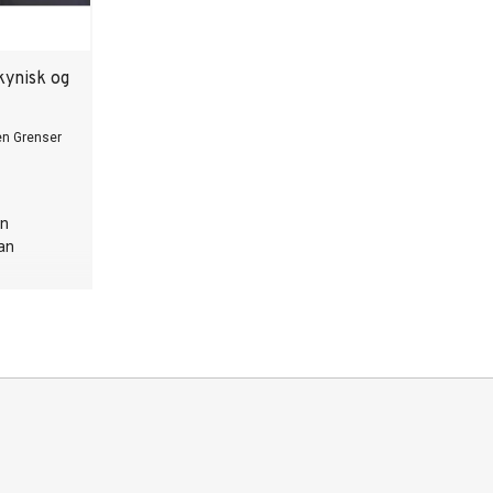
kynisk og
en Grenser
en
an
splanen er
alsekretær
ten