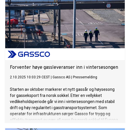
Forventer høye gassleveranser inn i vintersesongen
2.10.2025 10:03:29 CEST
|
Gassco AS
|
Pressemelding
Starten av oktober markerer et nytt gassår og høysesong
for gasseksport fra norsk sokkel. Etter en vellykket
vedlikeholdsperiode går vi inn i vintersesongen med stabil
drift og høy regularitet i gasstransportsystemet. Som
operatør for infrastrukturen sørger Gassco for trygg og
effektiv transport av nær all gass fra norsk sokkel til Europa.