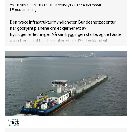
23.10.2024 11:21:09 CEST
|
Norsk-Tysk Handelskammer
|
Pressemelding
Den tyske infrastrukturmyndigheten Bundesnetzagentur
har godkjent planene om et kjernenett av
hydrogenrørledninger. Nå kan byggingen starte, og de første
avsnittene skal tas i bruk allerede i 2025. Tyskland vil
dermed få Europas største hydrogennett og sender et
tydelig signal til sine naboland – og ikke minst til Norge.