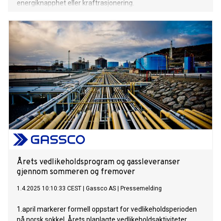
energiknapphet eller kraftrasjonering.
Årets vedlikeholdsprogram og gassleveranser
gjennom sommeren og fremover
1.4.2025 10:10:33 CEST
|
Gassco AS
|
Pressemelding
1.april markerer formell oppstart for vedlikeholdsperioden
på norsk sokkel. Årets planlagte vedlikeholdsaktiviteter