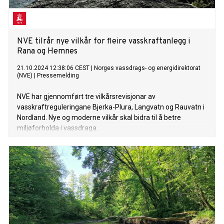
NVE tilrår nye vilkår for fleire vasskraftanlegg i
Rana og Hemnes
21.10.2024 12:38:06 CEST
|
Norges vassdrags- og energidirektorat
(NVE)
|
Pressemelding
NVE har gjennomført tre vilkårsrevisjonar av
vasskraftreguleringane Bjerka-Plura, Langvatn og Rauvatn i
Nordland. Nye og moderne vilkår skal bidra til å betre
miljøforholda i vassdraga.