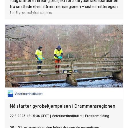
I dag starter et fireårig prosjekt for å utrydde lakseparasitten
fra smittede elver i Drammensregionen – siste smitteregion
for Gyrodactylus salaris.
Nå starter gyrobekjempelsen i Drammensregionen
22.8.2025 12:15:36 CEST
|
Veterinærinstituttet
|
Pressemelding