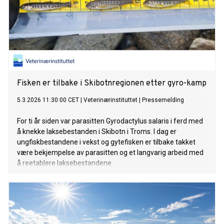
Fisken er tilbake i Skibotnregionen etter gyro-kamp
5.3.2026 11:30:00 CET
|
Veterinærinstituttet
|
Pressemelding
For ti år siden var parasitten Gyrodactylus salaris i ferd med
å knekke laksebestanden i Skibotn i Troms. I dag er
ungfiskbestandene i vekst og gytefisken er tilbake takket
være bekjempelse av parasitten og et langvarig arbeid med
å reetablere laksebestandene.