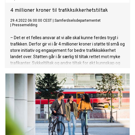
4 millioner kroner til trafikksikkerhetstiltak
29.4.2022 06:00:00 CEST
|
Samferdselsdepartementet
|
Pressemelding
– Det er et felles ansvar at vi alle skal kunne ferdes trygt i
trafikken. Derfor gir vi i år 4 millioner kroner i støtte til små og
store initiativ og engasjement for bedre trafikksikkerhet
landet over. Støtten går i år særlig til tiltak rettet mot myke
trafikanter. Sykkeltiltak og andre tiltak for økt kunnskap og
kompetanse hos barn og unge, men også eldre trafikanter,
er framtredende i årets tildeling, sier samferdselsminister
Jon Ivar Nygård.