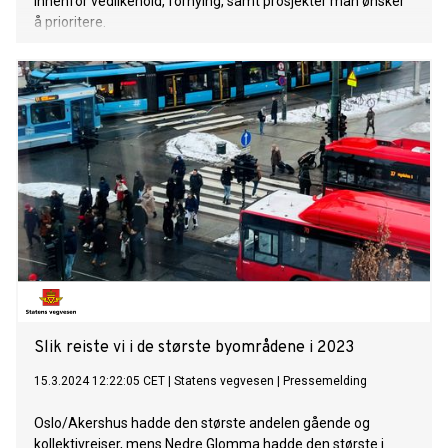
innenfor vedlikehold, fornying, samt prosjekter man ønsker
å prioritere.
Slik reiste vi i de største byområdene i 2023
15.3.2024 12:22:05 CET
|
Statens vegvesen
|
Pressemelding
Oslo/Akershus hadde den største andelen gående og
kollektivreiser, mens Nedre Glomma hadde den største i