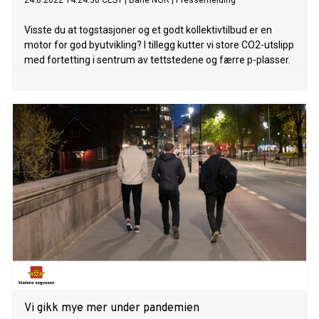
24.8.2022 14:24:30 CEST
|
Bane NOR
|
Pressemelding
Visste du at togstasjoner og et godt kollektivtilbud er en
motor for god byutvikling? I tillegg kutter vi store CO2-utslipp
med fortetting i sentrum av tettstedene og færre p-plasser.
Vi gikk mye mer under pandemien