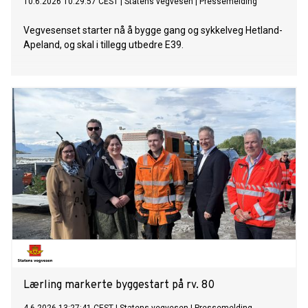
10.6.2026 10:29:57 CEST
|
Statens vegvesen
|
Pressemelding
Vegvesenset starter nå å bygge gang og sykkelveg Hetland-
Apeland, og skal i tillegg utbedre E39.
Lærling markerte byggestart på rv. 80