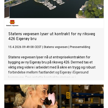
Statens vegvesen lyser ut kontrakt for ny riksveg
426 Eigerøy bru
15.4.2026 09:49:08 CEST
|
Statens vegvesen
|
Pressemelding
Statens vegvesen lyser nå ut entreprisekontrakten for
bygging av ny Eigerøy bru på riksveg 426. Dermed tas et
viktig steg videre i arbeidet med å sikre en trygg og robust
forbindelse mellom fastlandet og Eigerøy i Eigersund
kommune. Den antatte kontraktsummen er i
størrelsesorden 450 millioner kroner inkludert
merverdiavgift.