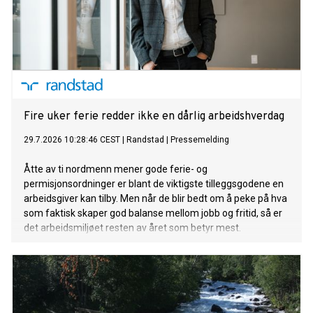
Fire uker ferie redder ikke en dårlig arbeidshverdag
29.7.2026 10:28:46 CEST
|
Randstad
|
Pressemelding
Åtte av ti nordmenn mener gode ferie- og
permisjonsordninger er blant de viktigste tilleggsgodene en
arbeidsgiver kan tilby. Men når de blir bedt om å peke på hva
som faktisk skaper god balanse mellom jobb og fritid, så er
det arbeidsmiljøet resten av året som betyr mest.