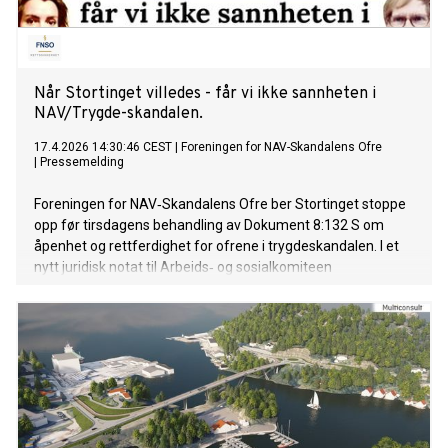
Når Stortinget villedes - får vi ikke sannheten i
NAV/Trygde-skandalen.
17.4.2026 14:30:46 CEST
|
Foreningen for NAV-Skandalens Ofre
|
Pressemelding
Foreningen for NAV‑Skandalens Ofre ber Stortinget stoppe
opp før tirsdagens behandling av Dokument 8:132 S om
åpenhet og rettferdighet for ofrene i trygdeskandalen. I et
nytt juridisk notat til Arbeids‑ og sosialkomiteen
dokumenterer foreningen at både arbeids‑ og
inkluderingsminister Kjersti Stenseng (Ap) og Høyre har gitt
Stortinget et misvisende og delvis feilaktig bilde i
innsigelsene av den sentrale 2014‑rapporten «Eksport av
velferdsytelser» Foreningen for NAV-Skandalens Ofre
krever nå full åpenhet om 2014‑rapporten til Stortingets
behandling tirsdag 21 april 2026