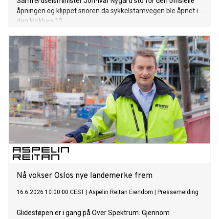
Samferdselsminister Jon-Ivar Nygård sto for den offisielle
åpningen og klippet snoren da sykkelstamvegen ble åpnet i
dag klokken 12.
Nå vokser Oslos nye landemerke frem
16.6.2026 10:00:00 CEST
|
Aspelin Reitan Eiendom
|
Pressemelding
Glidestøpen er i gang på Over Spektrum. Gjennom