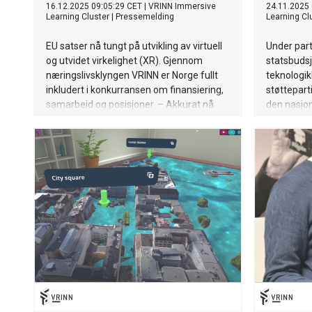
16.12.2025 09:05:29 CET
|
VRINN Immersive
24.11.2025 
Learning Cluster
|
Pressemelding
Learning Cl
EU satser nå tungt på utvikling av virtuell
Under par
og utvidet virkelighet (XR). Gjennom
statsbudsj
næringslivsklyngen VRINN er Norge fullt
teknologik
inkludert i konkurransen om finansiering,
støtteparti
samarbeid og posisjoner. – Akkurat nå
den nasjon
må Norge vise Europa hvor godt vi leverer
og AR mang
på VR og XR, sier Keith Mellingen,
støtteordni
klyngeleder i VRINN.
Dette hør
teknologis
direktør El