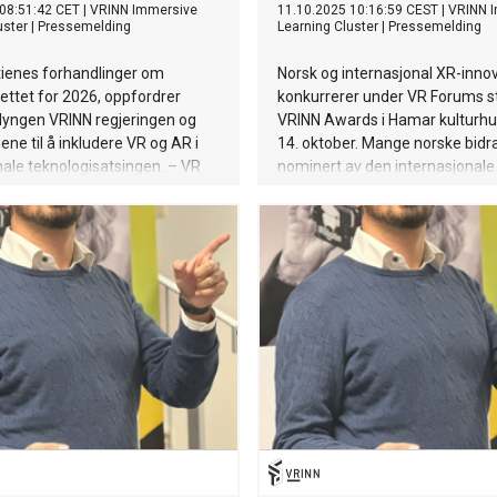
08:51:42 CET
|
VRINN Immersive
11.10.2025 10:16:59 CEST
|
VRINN 
uster
|
Pressemelding
Learning Cluster
|
Pressemelding
tienes forhandlinger om
Norsk og internasjonal XR-inno
ettet for 2026, oppfordrer
konkurrerer under VR Forums st
lyngen VRINN regjeringen og
VRINN Awards i Hamar kulturhu
ene til å inkludere VR og AR i
14. oktober. Mange norske bidr
ale teknologisatsingen. – VR
nominert av den internasjonale 
ler politisk forankring og
Hvem lager de beste virutelle
nger til å sikre fremskrittene.
opplevelsene? - VRINN Awards
er hjemme under den nasjonale
høyt og konkurransen er virkelig
atsingen for 2026, sier VRINN-
sier Keith Mellingen, klyngeleder
i Bryhni.