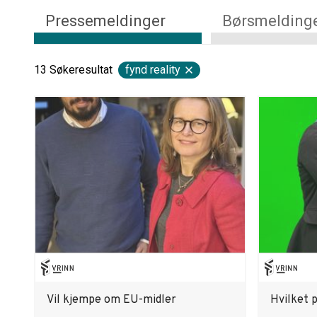
Pressemeldinger
Børsmelding
13
Søkeresultat
fynd reality
Vil kjempe om EU-midler
Hvilket p