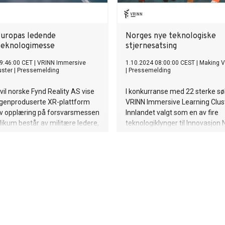
 Europas ledende
Norges nye teknologiske
teknologimesse
stjernesatsing
9:46:00 CET
|
VRINN Immersive
1.10.2024 08:00:00 CEST
|
Making V
uster
|
Pressemelding
|
Pressemelding
vil norske Fynd Reality AS vise
I konkurranse med 22 sterke sø
egenproduserte XR-plattform
VRINN Immersive Learning Clust
iv opplæring på forsvarsmessen
Innlandet valgt som en av fire
likum består av militære ledere,
teknologiklynger til Innovasjon
selskaper og eksperter som
prestisjetunge NIC Connect-pr
hvordan ny teknologi styrker
eredskap og trening.