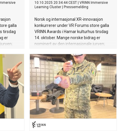
Immersive
10.10.2025 20:34:44 CEST
|
VRINN Immersive
Learning Cluster
|
Pressemelding
vasjon
Norsk og internasjonal XR-innovasjon
ore galla
konkurrerer under VR Forums store galla
s tirsdag
VRINN Awards i Hamar kulturhus tirsdag
ag er
14. oktober. Mange norske bidrag er
juryen;
nominert av den internasjonale juryen;
Hvem lager de beste virutelle
 henger
opplevelsene? - VRINN Awards henger
 heftig,
høyt og konkurransen er virkelig heftig,
 i VRINN.
sier Keith Mellingen, klyngeleder i VRINN.