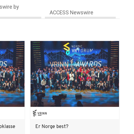
wire by
ACCESS Newswire
pklasse
Er Norge best?