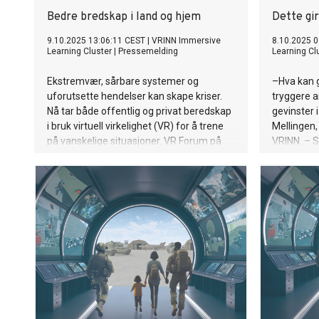
Bedre bredskap i land og hjem
Dette gir
9.10.2025 13:06:11 CEST
|
VRINN Immersive
8.10.2025 0
Learning Cluster
|
Pressemelding
Learning Cl
Ekstremvær, sårbare systemer og
–Hva kan g
uforutsette hendelser kan skape kriser.
tryggere 
Nå tar både offentlig og privat beredskap
gevinster i
i bruk virtuell virkelighet (VR) for å trene
Mellingen,
på vanskelige situasjoner. VR Forum på
VRINN. – Sv
Hamar 13.-15. oktober viser
Nå inviter
beredskaptrening i VR for alle
13.-15.okt
interesserte.
kjent med 