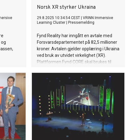
Norsk XR styrker Ukraina
mersive
29.8.2025 10:34:54 CEST
|
VRINN Immersive
Learning Cluster
|
Pressemelding
re
Fynd Reality har inngått en avtale med
 og
Forsvarsdepartementet på 82,5 millioner
lassen,
kroner. Avtalen gjelder opplæring i Ukraina
ved bruk av utvidet virkelighet (XR).
Plattformen Fynd CORE skal brukes til
realistisk trening i sikkerhet og beredskap.