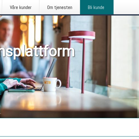
Våre kunder
Om tjenesten
Bli kunde
nsplattform