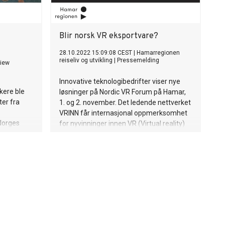
Blir norsk VR eksportvare?
28.10.2022 15:09:08 CEST
|
Hamarregionen
reiseliv og utvikling
|
Pressemelding
iew
Innovative teknologibedrifter viser nye
kere ble
løsninger på Nordic VR Forum på Hamar,
er fra
1. og 2. november. Det ledende nettverket
VRINN får internasjonal oppmerksomhet
 Norges
for nyvinninger innen VR (Virtual reality)
ogram.
og AR (Augumented reality).