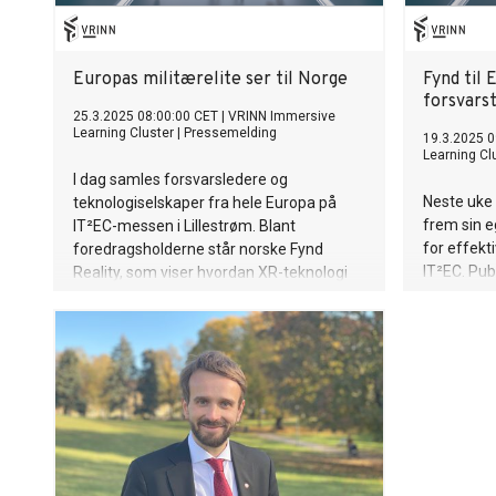
Europas militærelite ser til Norge
Fynd til
forsvars
25.3.2025 08:00:00 CET
|
VRINN Immersive
Learning Cluster
|
Pressemelding
19.3.2025 0
Learning Cl
I dag samles forsvarsledere og
Neste uke 
teknologiselskaper fra hele Europa på
frem sin 
IT²EC-messen i Lillestrøm. Blant
for effekt
foredragsholderne står norske Fynd
IT²EC. Pub
Reality, som viser hvordan XR-teknologi
teknologi
effektiviserer opplæring for soldater i felt.
utforsker 
operativ b