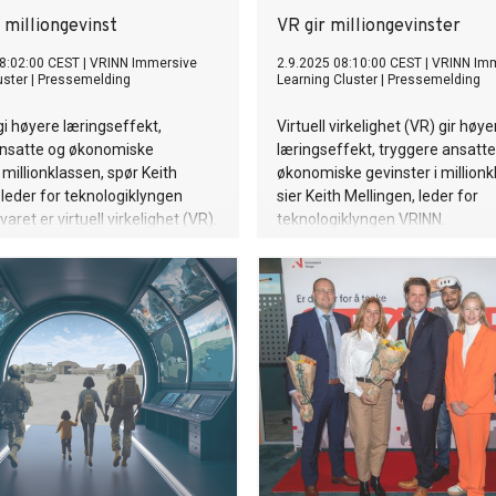
 milliongevinst
VR gir milliongevinster
8:02:00 CEST
|
VRINN Immersive
2.9.2025 08:10:00 CEST
|
VRINN Im
uster
|
Pressemelding
Learning Cluster
|
Pressemelding
i høyere læringseffekt,
Virtuell virkelighet (VR) gir høye
ansatte og økonomiske
læringseffekt, tryggere ansatte
 millionklassen, spør Keith
økonomiske gevinster i millionk
 leder for teknologiklyngen
sier Keith Mellingen, leder for
aret er virtuell virkelighet (VR).
teknologiklyngen VRINN.
er han til VR Forum på Hamar
ober for at mange flere kan bli
teknologien.