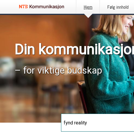
Hjem
Følg innhold
Din kommunikasjo
– for viktige budskap