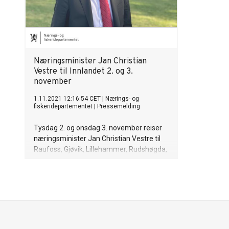
Næringsminister Jan Christian
Vestre til Innlandet 2. og 3.
november
1.11.2021 12:16:54 CET
|
Nærings- og
fiskeridepartementet
|
Pressemelding
Tysdag 2. og onsdag 3. november reiser
næringsminister Jan Christian Vestre til
Raufoss, Gjøvik, Lillehammer, Rudshøgda,
Hamar, Elverum og Kløfta.
Næringsministeren skal møte 100
bedrifter før jul. Startskotet gjekk førre
veke og no går turen til ei rekke bedrifter
på Innlandet.