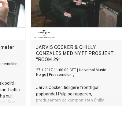
lometer
JARVIS COCKER & CHILLY
CONZALES MED NYTT PROSJEKT:
"ROOM 29"
ssemelding
27.1.2017 11:00:00 CET
|
Universal Music
Norge
|
Pressemelding
 politi i
Jarvis Cocker, tidligere frontfigur i
an Traffic
popbandet Pulp og rapperen,
ha null
produsenten og komponisten Chilly
g i året.
Gonzales har slått seg sammen for et
spennende nytt prosjekt: "Room 29"
slippes på Deutsche Grammophon
17.mars!