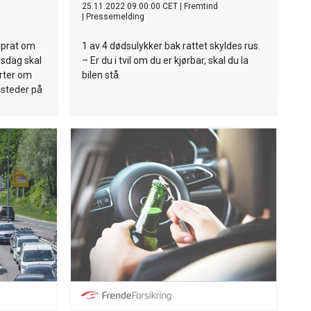
25.11.2022 09:00:00 CET
|
Fremtind
|
Pressemelding
 prat om
1 av 4 dødsulykker bak rattet skyldes rus.
rsdag skal
– Er du i tvil om du er kjørbar, skal du la
orter om
bilen stå.
e steder på