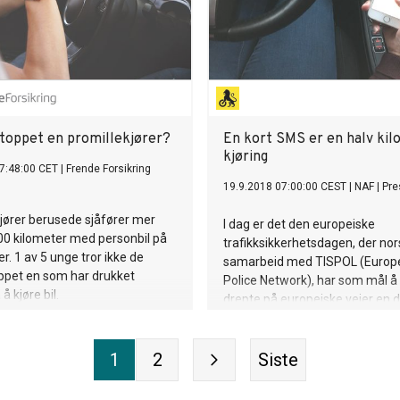
 stoppet en promillekjører?
En kort SMS er en halv ki
kjøring
7:48:00 CET
|
Frende Forsikring
19.9.2018 07:00:00 CEST
|
NAF
|
Pre
jører berusede sjåfører mer
I dag er det den europeiske
00 kilometer med personbil på
trafikksikkerhetsdagen, der norsk
r. 1 av 5 unge tror ikke de
samarbeid med TISPOL (Europe
ppet en som har drukket
Police Network), har som mål å 
å kjøre bil.
drepte på europeiske veier en da
1
2
Siste