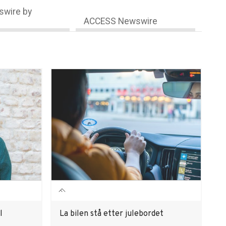
wire by
ACCESS Newswire
l
La bilen stå etter julebordet