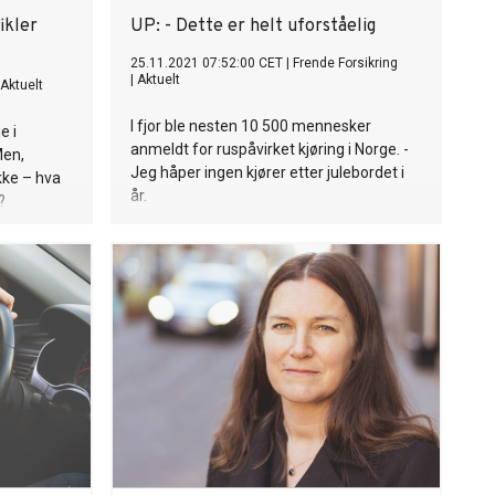
ikler
UP: - Dette er helt uforståelig
25.11.2021 07:52:00 CET
|
Frende Forsikring
|
Aktuelt
Aktuelt
I fjor ble nesten 10 500 mennesker
e i
anmeldt for ruspåvirket kjøring i Norge. -
Men,
Jeg håper ingen kjører etter julebordet i
kke – hva
år.
?