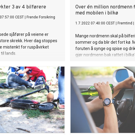
kter 3 av 4 bilførere
Over én million nordmenn f
med mobilen i bilkø
 07:57:00 CEST
|
Frende Forsikring
1.7.2022 07:40:00 CEST
|
Fremtind
|
ede sjåfører på veiene er
Mange nordmenn skal på bilferi
 store skrekk. Hver dag stoppes
sommer og da blir det fort kø. 
re mistenkt for ruspåvirket
foruten å synge og spise og dri
til lands.
gjør nordmenn bak rattet i bilkø