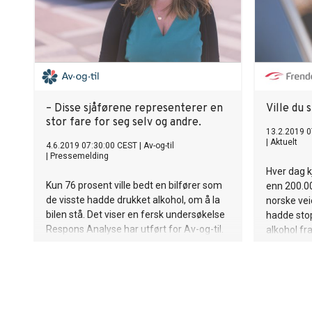
– Disse sjåførene representerer en
Ville du
stor fare for seg selv og andre.
13.2.2019 0
|
Aktuelt
4.6.2019 07:30:00 CEST
|
Av-og-til
|
Pressemelding
Hver dag k
Kun 76 prosent ville bedt en bilfører som
enn 200.0
de visste hadde drukket alkohol, om å la
norske veie
bilen stå. Det viser en fersk undersøkelse
hadde sto
Respons Analyse har utført for Av-og-til.
alkohol fra 
Alkovettorganisasjonen frykter
konsekvensene.