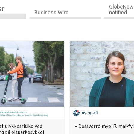
GlobeNews
er
Business Wire
notified
t ulykkesrisiko ved
– Dessverre mye 17. mai-fyl
ng på elsparkesykkel