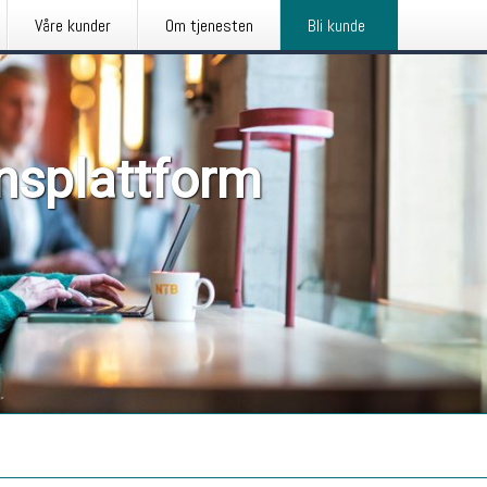
Våre kunder
Om tjenesten
Bli kunde
nsplattform