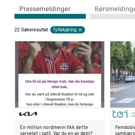
Pressemeldinger
Børsmelding
22
Søkeresultat
fyllekjøring
En million nordmenn fikk dette
Femdoble
varselet i natt. Var du en av dem?
samkjøri