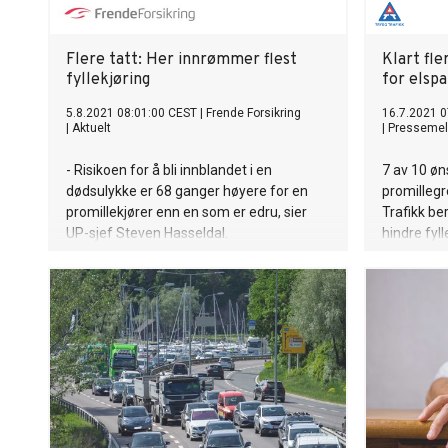
Flere tatt: Her innrømmer flest
Klart fle
fyllekjøring
for elsp
5.8.2021 08:01:00 CEST
|
Frende Forsikring
16.7.2021 0
|
Aktuelt
|
Pressemel
- Risikoen for å bli innblandet i en
7 av 10 øn
dødsulykke er 68 ganger høyere for en
promillegr
promillekjører enn en som er edru, sier
Trafikk be
UP-sjef Steven Hasseldal.
hindre fyl
ulykker.