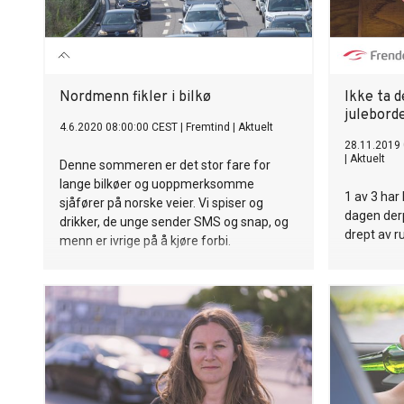
Nordmenn fikler i bilkø
Ikke ta 
julebord
4.6.2020 08:00:00 CEST
|
Fremtind
|
Aktuelt
28.11.2019 
|
Aktuelt
Denne sommeren er det stor fare for
lange bilkøer og uoppmerksomme
1 av 3 har 
sjåfører på norske veier. Vi spiser og
dagen derp
drikker, de unge sender SMS og snap, og
drept av r
menn er ivrige på å kjøre forbi.