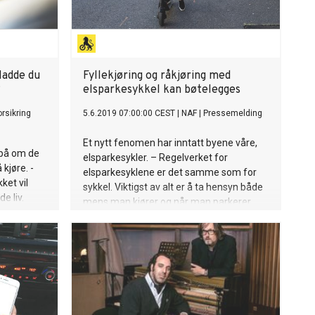
Hadde du
Fyllekjøring og råkjøring med
?
elsparkesykkel kan bøtelegges
rsikring
5.6.2019 07:00:00 CEST
|
NAF
|
Pressemelding
Et nytt fenomen har inntatt byene våre,
på om de
elsparkesykler. – Regelverket for
kjøre. -
elsparkesyklene er det samme som for
ket vil
sykkel. Viktigst av alt er å ta hensyn både
e liv.
mens man kjører og når man parkerer.
Bryter du reglene kan det vanke bøter,
sier Nils Sødal, senior
kommunikasjonsrådgiver i NAF.