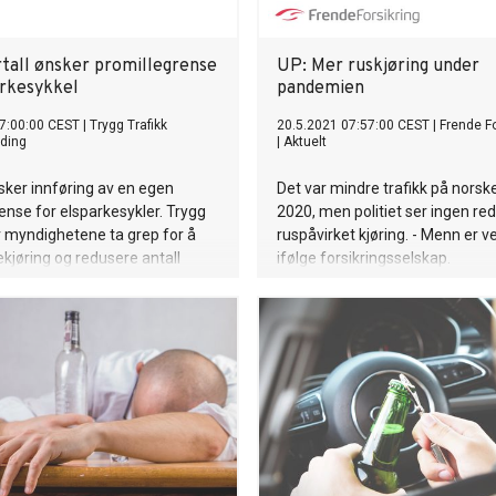
rtall ønsker promillegrense
UP: Mer ruskjøring under
arkesykkel
pandemien
7:00:00 CEST
|
Trygg Trafikk
20.5.2021 07:57:00 CEST
|
Frende Fo
ding
|
Aktuelt
sker innføring av en egen
Det var mindre trafikk på norske
ense for elsparkesykler. Trygg
2020, men politiet ser ingen red
r myndighetene ta grep for å
ruspåvirket kjøring. - Menn er v
lekjøring og redusere antall
ifølge forsikringsselskap.