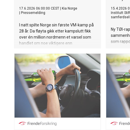
17.6.2026 06:00:00 CEST
|
Kia Norge
15.4.2026 0
|
Pressemelding
Institutt St
samferdsel
I natt spilte Norge sin første VM-kamp på
Ny TØI-rap
28 år. Da fløyta gikk etter kampslutt fikk
sammenhen
over én million nordmenn et varsel som
som rappor
handlet om noe viktigere enn
samkjøring
sluttresultatet. Varselet dukket opp hos
EasyPark brukere over hele Oslo og lød:
«Ute til nå på Norge-Irak, bør du kanskje
sitte bak?» Som en oppfordring om å la
bilen stå parkert dersom man har vært
med på fotballfesten.