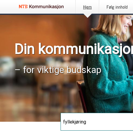
Hjem
Følg innhold
Din kommunikasjo
– for viktige budskap