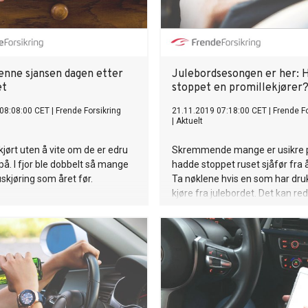
denne sjansen dagen etter
Julebordsesongen er her: 
et
stoppet en promillekjører
08:08:00 CET
|
Frende Forsikring
21.11.2019 07:18:00 CET
|
Frende Fo
|
Aktuelt
kjørt uten å vite om de er edru
Skremmende mange er usikre 
å. I fjor ble dobbelt så mange
hadde stoppet ruset sjåfør fra å 
uskjøring som året før.
Ta nøklene hvis en som har druk
kjøre fra julebordet. Det kan redd