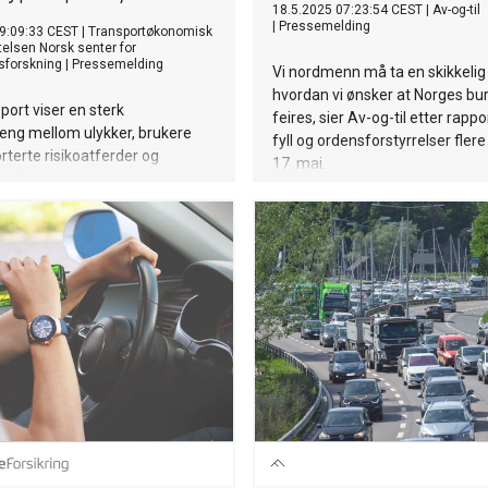
18.5.2025 07:23:54 CEST
|
Av-og-til
|
Pressemelding
9:09:33 CEST
|
Transportøkonomisk
iftelsen Norsk senter for
sforskning
|
Pressemelding
Vi nordmenn må ta en skikkelig
hvordan vi ønsker at Norges bu
port viser en sterk
feires, sier Av-og-til etter rapp
g mellom ulykker, brukere
fyll og ordensforstyrrelser fler
terte risikoatferder og
17. mai.
 på elsparkesykler.