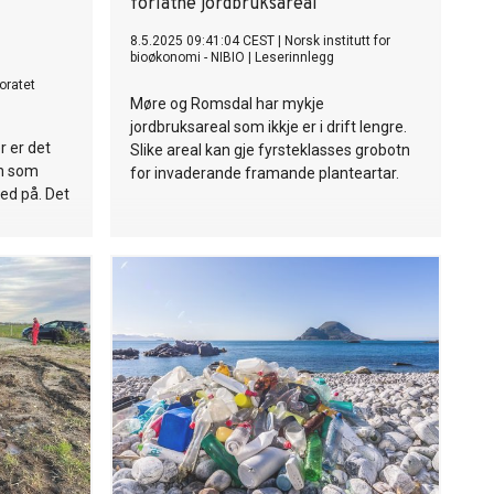
forlatne jordbruksareal
8.5.2025 09:41:04 CEST
|
Norsk institutt for
bioøkonomi - NIBIO
|
Leserinnlegg
toratet
Møre og Romsdal har mykje
jordbruksareal som ikkje er i drift lengre.
r er det
Slike areal kan gje fyrsteklasses grobotn
n som
for invaderande framande planteartar.
ned på. Det