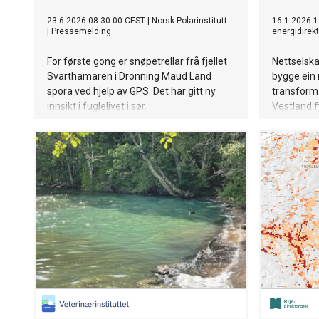
23.6.2026 08:30:00 CEST
|
Norsk Polarinstitutt
16.1.2026 1
|
Pressemelding
energidirek
For første gong er snøpetrellar frå fjellet
Nettselska
Svarthamaren i Dronning Maud Land
bygge ein 
spora ved hjelp av GPS. Det har gitt ny
transform
innsikt i fuglelivet i sør.
Vestland 
løyve til 
transforma