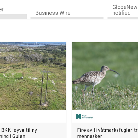
GlobeNews
er
Business Wire
notified
 BKK løyve til ny
Fire av ti våtmarksfugler t
ning i Gulen
mennesker