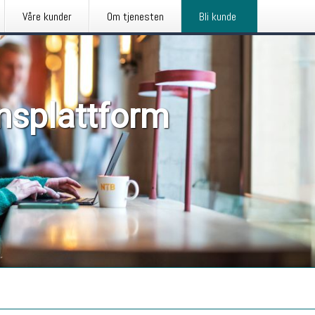
Våre kunder
Om tjenesten
Bli kunde
nsplattform