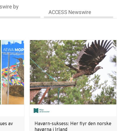
wire by
ACCESS Newswire
rues av
Havørn-suksess: Her flyr den norske
havørna i Irland