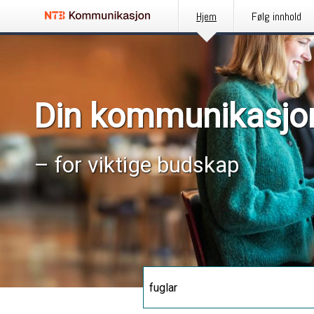
Hjem
Følg innhold
Din kommunikasjo
– for viktige budskap