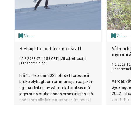
Blyhagl-forbod trer no i kraft
Våtmarke
myrområd
15.2.2023 07:14:58 CET
|
Miljødirektoratet
|
Pressemelding
1.2.2023 12
|
Pressemel
Frå 15. februar 2023 blir det forbode å
Verdas vå
bruke blyhagl som ammunisjon på jakt i
øydelagde
og i nærleiken av våtmark. I praksis må
2022. Til
jegerar no bruke annan ammunisjon i så
vart tetta.
godt som alle jaktsituasjonar. (nynorsk)