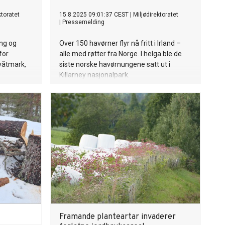
ktoratet
15.8.2025 09:01:37 CEST
|
Miljødirektoratet
|
Pressemelding
ing og
Over 150 havørner flyr nå fritt i Irland –
for
alle med røtter fra Norge. I helga ble de
våtmark,
siste norske havørnungene satt ut i
Killarney nasjonalpark.
Framande planteartar invaderer