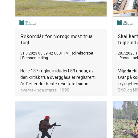
Rekorddår for Noregs mest trua
Skal kar
fugl
fugleinfl
31.8.2023 08:09:42 CEST
|
Miljødirektoratet
28.7.2023 1
|
Pressemelding
|
Pressemel
Heile 137 fuglar, inkludert 83 ungar, av
Miljødirekt
den kritisk trua dverggåsa er registrert i
svar på ko
år. Det er det beste resultatet sidan
krykkjebe
overvakinga starta i 1990.
SNO og NI
områda i 