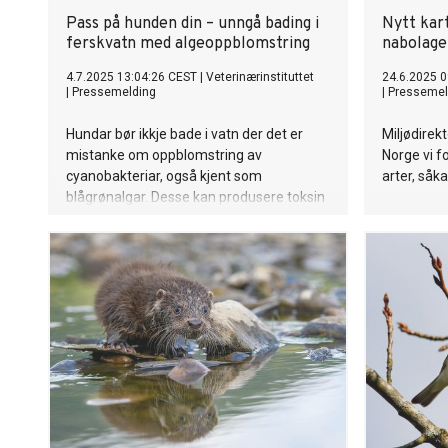
Pass på hunden din – unngå bading i
Nytt kart
ferskvatn med algeoppblomstring
nabolage
4.7.2025 13:04:26 CEST
|
Veterinærinstituttet
24.6.2025 0
|
Pressemelding
|
Pressemel
Hundar bør ikkje bade i vatn der det er
Miljødirekt
mistanke om oppblomstring av
Norge vi f
cyanobakteriar, også kjent som
arter, såka
blågrønalgar. Desse kan produsere toksin
som kan vere giftige for hundar og i
verste fall dødelege.