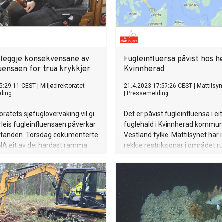
tleggje konsekvensane av
Fugleinfluensa påvist hos h
uensaen for trua krykkjer
Kvinnherad
5:29:11 CEST
|
Miljødirektoratet
21.4.2023 17:57:26 CEST
|
Mattilsyn
ding
|
Pressemelding
oratets sjøfuglovervaking vil gi
Det er påvist fugleinfluensa i eit
rleis fugleinfluensaen påverkar
fuglehald i Kvinnherad kommun
standen. Torsdag dokumenterte
Vestland fylke. Mattilsynet har i
NA eit av dei hardast ramma
rekkje restriksjonar i området r
Aust-Finnmark.
fuglehaldet for å hindre at smit
spreie seg. Dette er fyrste gong
fugleinfluensa er påvist på tam
Vestland.