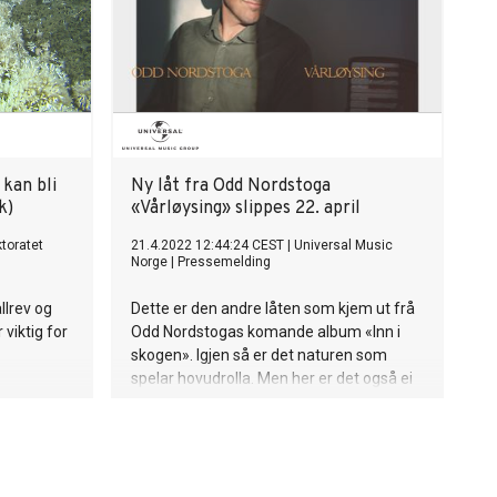
kan bli
Ny låt fra Odd Nordstoga
k)
«Vårløysing» slippes 22. april
ktoratet
21.4.2022 12:44:24 CEST
|
Universal Music
Norge
|
Pressemelding
allrev og
Dette er den andre låten som kjem ut frå
 viktig for
Odd Nordstogas komande album «Inn i
skogen». Igjen så er det naturen som
spelar hovudrolla. Men her er det også ei
lita kjærleikshistorie som faldar seg ut i
same rennet som isen som går, bekkane
renn og fuglesongen vaknar i skogen. Det
høyrer jo ihop alt, og ein song om dei
livgjevande kjempekreftene i verda kan