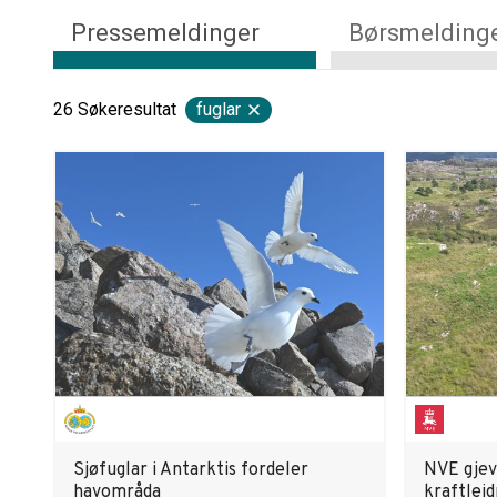
Pressemeldinger
Børsmelding
26
Søkeresultat
fuglar
Sjøfuglar i Antarktis fordeler
NVE gjev
havområda
kraftleid