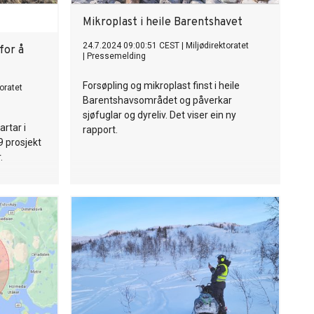
Mikroplast i heile Barentshavet
24.7.2024 09:00:51 CEST
|
Miljødirektoratet
for å
|
Pressemelding
Forsøpling og mikroplast finst i heile
toratet
Barentshavsområdet og påverkar
sjøfuglar og dyreliv. Det viser ein ny
artar i
rapport.
9 prosjekt
.