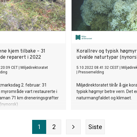
ne kjem tilbake – 31
Korallrev og typisk høgmyr 
e reparert i 2022
utvalde naturtypar (nynors
:20:09 CET
|
Miljødirektoratet
5.10.2022 08:41:32 CEST
|
Miljødire
ding
|
Pressemelding
tmarksdag 2. februar: 31
Miljødirektoratet tilrår å gje kor
 myrområde vart restaurerte i
typisk høgmyr betre vern. Det er
 saman 71 km dreneringsgrøfter
naturmangfaldet og klimaet.
 (nynorsk)
1
2
Siste