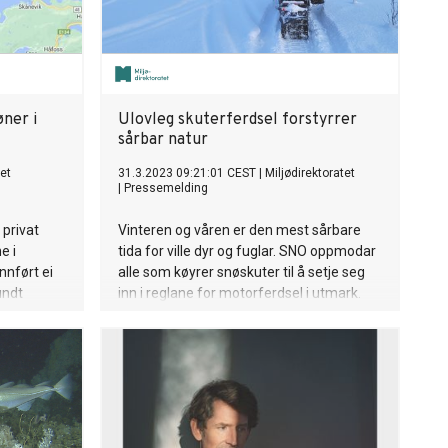
øner i
Ulovleg skuterferdsel forstyrrer
sårbar natur
et
31.3.2023 09:21:01 CEST
|
Miljødirektoratet
|
Pressemelding
 privat
Vinteren og våren er den mest sårbare
e i
tida for ville dyr og fuglar. SNO oppmodar
nnført ei
alle som køyrer snøskuter til å setje seg
undt
inn i reglane for motorferdsel i utmark.
ten skal
(Nynorsk)
me fuglar i