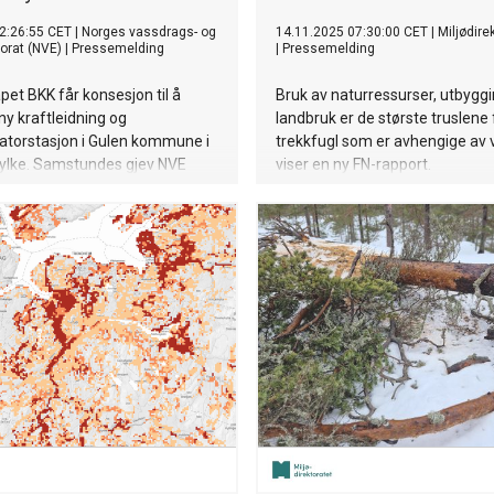
2:26:55 CET
|
Norges vassdrags- og
14.11.2025 07:30:00 CET
|
Miljødire
torat (NVE)
|
Pressemelding
|
Pressemelding
pet BKK får konsesjon til å
Bruk av naturressurser, utbygg
ny kraftleidning og
landbruk er de største truslene 
atorstasjon i Gulen kommune i
trekkfugl som er avhengige av 
fylke. Samstundes gjev NVE
viser en ny FN-rapport.
SkiGa AS for å etablere eigen
torstasjon og nettilknyting til Skipavika Næringspark.