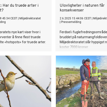
: Har du truede arter i
Ulovligheter i naturen får
t?
konsekvenser
9:45:34 CEST
|
Miljødirektoratet
2.6.2025 15:44:06 CEST
|
Miljødirek
ding
|
Pressemelding
oratets nye kart viser hvor i
Ferdsel i fuglefredningsområde
orventer å finne flest truede
bruddet på naturmangfoldlove
lte «hotspots» for truede arter.
Miljødirektoratet slår hyppigst 
koster 7000 kroner.