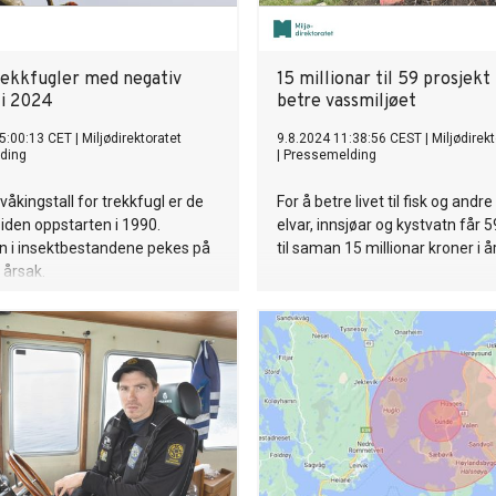
trekkfugler med negativ
15 millionar til 59 prosjekt 
 i 2024
betre vassmiljøet
5:00:13 CET
|
Miljødirektoratet
9.8.2024 11:38:56 CEST
|
Miljødirek
ding
|
Pressemelding
våkingstall for trekkfugl er de
For å betre livet til fisk og andre 
iden oppstarten i 1990.
elvar, innsjøar og kystvatn får 5
 i insektbestandene pekes på
til saman 15 millionar kroner i år
 årsak.