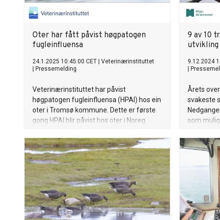
Oter har fått påvist høgpatogen
9 av 10 
fugleinfluensa
utvikling
24.1.2025 10:45:00 CET
|
Veterinærinstituttet
9.12.2024 1
|
Pressemelding
|
Pressemel
Veterinærinstituttet har påvist
Årets over
høgpatogen fugleinfluensa (HPAI) hos ein
svakeste s
oter i Tromsø kommune. Dette er første
Nedgangen
gong HPAI blir påvist hos oter i Noreg.
som mulig