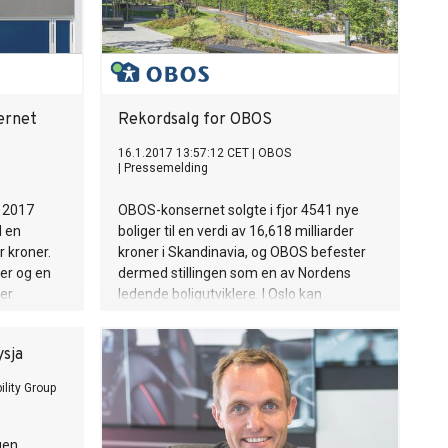
ernet
Rekordsalg for OBOS
16.1.2017 13:57:12 CET
|
OBOS
|
Pressemelding
l 2017
OBOS-konsernet solgte i fjor 4541 nye
l en
boliger til en verdi av 16,618 milliarder
r kroner.
kroner i Skandinavia, og OBOS befester
ger og en
dermed stillingen som en av Nordens
er.
ledende boligutviklere. I Oslo kan
boligsalget og boligproduksjon økes
betydelig i 2017, men det avhenger i stor
ysja
grad av Oslo kommune.
ility Group
egen