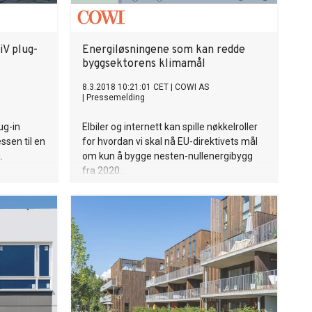
V plug-
Energiløsningene som kan redde
byggsektorens klimamål
8.3.2018 10:21:01 CET
|
COWI AS
|
Pressemelding
ug-in
Elbiler og internett kan spille nøkkelroller
essen til en
for hvordan vi skal nå EU-direktivets mål
.
om kun å bygge nesten-nullenergibygg
fra 2020.