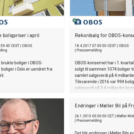
boligpriser i april
Rekordsalg for OBOS-kons
:59:45 CEST
|
OBOS
18.4.2017 07:00:00 CEST
|
OBOS
ding
|
Pressemelding
 brukte boliger i OBOS-
OBOS-konsernet har i 1. kvarta
 boliger i Oslo er uendret fra
solgt til sammen 1074 boliger ti
il.
samlet salgsverdi på 4 milliarde
Tilsvarende i 2016 var 994 boli
salgsverdi på 3,4 milliarder kron
Endringer i Møller Bil på Fr
26.1.2015 00:00:00 CET
|
Møller Mob
|
Pressemelding
Det blir endringer i Møller Bils 