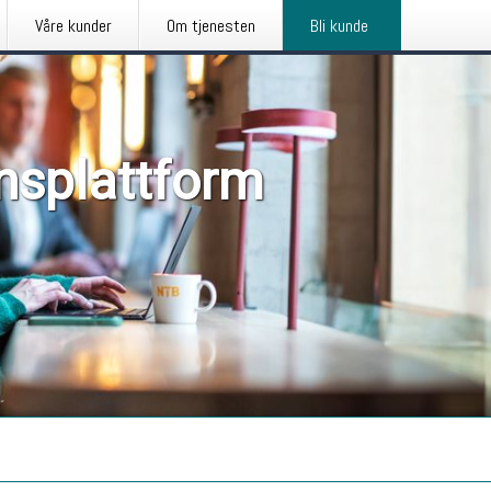
Våre kunder
Om tjenesten
Bli kunde
nsplattform