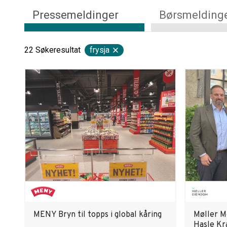
Pressemeldinger
Børsmelding
22
Søkeresultat
frysja
MENY Bryn til topps i global kåring
Møller Mo
Hasle Kr