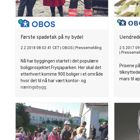
Første spadetak på ny bydel
Uendrede 
2.2.2018 08:02:41 CET
|
OBOS
|
Pressemelding
2.5.2017 09
|
Pressemel
Nå har byggingen startet i det populære
Prisene på
boligprosjektet Frysjaparken. Her skal det
tilknyttede
etterhvert komme 900 boliger i et område
mars til apr
hvor det til nå har vært kontor- og
næringsbygg.