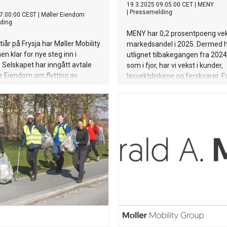
19.3.2025 09:05:00 CET
|
MENY
|
Pressemelding
7:00:00 CEST
|
Møller Eiendom
ding
MENY har 0,2 prosentpoeng vek
 tiår på Frysja har Møller Mobility
markedsandel i 2025. Dermed h
en klar for nye steg inn i
utlignet tilbakegangen fra 2024. 
 Selskapet har inngått avtale
som i fjor, har vi vekst i kunder,
r Eiendom om flytting av
løsvektdiskene og ferskvarer. F
ret til Hasle Kraft. Hasle Kraft
etterspør utvalg, kvalitet og en
derne og bærekraftig
handleopplevelse. Vi investere
 som skal reises på Hasle, med
noen gang i butikkporteføljen vå
e 8.000 kvm i de øverste
viseadministrerende direktør Ge
lgjengelig for flere leietakere.
MENY