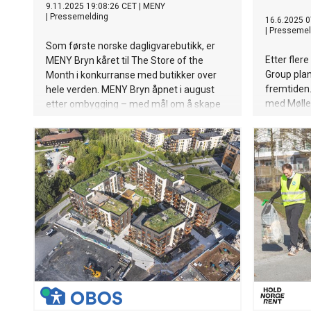
9.11.2025 19:08:26 CET
|
MENY
|
Pressemelding
16.6.2025 0
|
Pressemel
Som første norske dagligvarebutikk, er
Etter flere
MENY Bryn kåret til The Store of the
Group plan
Month i konkurranse med butikker over
fremtiden.
hele verden. MENY Bryn åpnet i august
med Mølle
etter ombygging – med mål om å skape
hovedkonto
en butikk som oser av matglede.
blir et mo
kontorbygg
ytterliger
etasjene ti