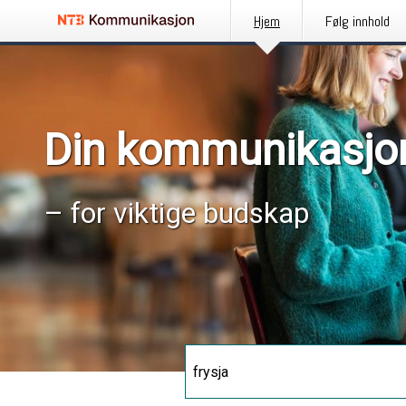
Hjem
Følg innhold
Din kommunikasjo
– for viktige budskap