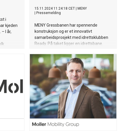
15.11.2024 11:24:18 CET
|
MENY
|
Pressemelding
st i
MENY Gressbanen har spennende
ar kjeden
konstruksjon og er et innovativt
– I år,
samarbeidsprosjekt med idrettsklubben
Ready. På taket ligger en idrettsbane.
olk
MENY satser offensivt i Oslo.
 god
r mer enn
r, sier
ir Hov i