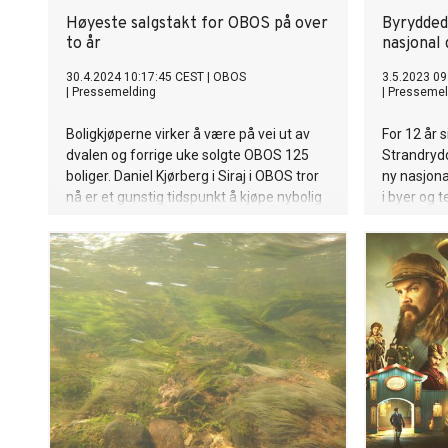
Høyeste salgstakt for OBOS på over
Byryddeda
to år
nasjonal
30.4.2024 10:17:45 CEST
|
OBOS
3.5.2023 09
|
Pressemelding
|
Pressemel
Boligkjøperne virker å være på vei ut av
For 12 år 
dvalen og forrige uke solgte OBOS 125
Strandrydd
boliger. Daniel Kjørberg i Siraj i OBOS tror
ny nasjona
nå er et gunstig tidspunkt å kjøpe nybolig
i byer og 
på.
ryddehansk
bor!