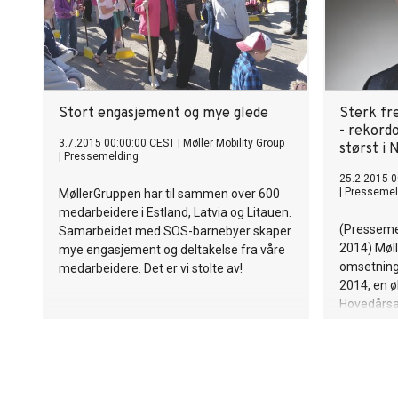
Stort engasjement og mye glede
Sterk fr
- rekord
3.7.2015 00:00:00 CEST
|
Møller Mobility Group
størst i 
|
Pressemelding
25.2.2015 0
|
Pressemel
MøllerGruppen har til sammen over 600
medarbeidere i Estland, Latvia og Litauen.
(Presseme
Samarbeidet med SOS-barnebyer skaper
2014) Møl
mye engasjement og deltakelse fra våre
omsetning 
medarbeidere. Det er vi stolte av!
2014, en ø
Hovedårsa
personbils