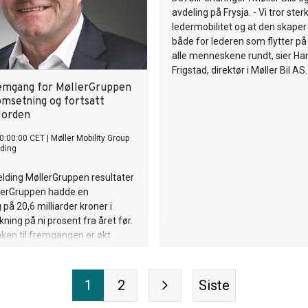
avdeling på Frysja. - Vi tror ster
ledermobilitet og at den skaper
både for lederen som flytter på
alle menneskene rundt, sier Ha
Frigstad, direktør i Møller Bil AS.
emgang for MøllerGruppen
omsetning og fortsatt
Norden
0:00:00 CET
|
Møller Mobility Group
ding
lding MøllerGruppen resultater
lerGruppen hadde en
på 20,6 milliarder kroner i
kning på ni prosent fra året før.
ken til fremgangen er økt
alg i alle konsernets markeder.
1
2
Siste