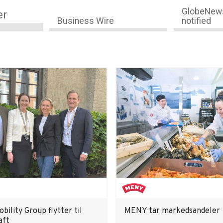
GlobeNews
er
Business Wire
notified
bility Group flytter til
MENY tar markedsandeler
aft