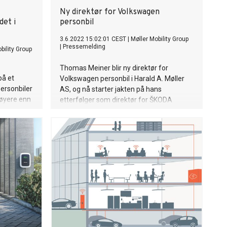
Ny direktør for Volkswagen
det i
personbil
3.6.2022 15:02:01 CEST
|
Møller Mobility Group
|
Pressemelding
bility Group
Thomas Meiner blir ny direktør for
på et
Volkswagen personbil i Harald A. Møller
ersonbiler
AS, og nå starter jakten på hans
høyere enn
etterfølger som direktør for ŠKODA
Norge.