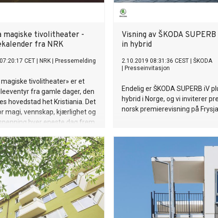
a magiske tivolitheater -
Visning av ŠKODA SUPERB i
lekalender fra NRK
in hybrid
07:20:17 CET
|
NRK
|
Pressemelding
2.10.2019 08:31:36 CEST
|
ŠKODA
|
Presseinvitasjon
 magiske tivolitheater» er et
Endelig er ŠKODA SUPERB iV pl
juleeventyr fra gamle dager, den
hybrid i Norge, og vi inviterer pr
s hovedstad het Kristiania. Det
norsk premierevisning på Frysja
or magi, vennskap, kjærlighet og
 spenning hver eneste dag frem