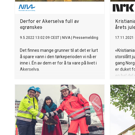
Derfor er Akerselva full av
Kristiani
«grønske»
årets ju
9.5.2022 13:02:09 CEST
|
NIVA
|
Pressemelding
17.11.2021 
Det finnes mange grunner til at det er lurt
«Kristiania
å spare vann i den tørkeperioden vi nå er
storslått 
inne i. Én av dem er for å ta vare på livet i
gang Norge
Akerselva.
er duket f
en hel del
til julaften.