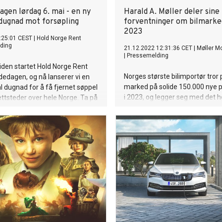
gen lørdag 6. mai - en ny
Harald A. Møller deler sine
 dugnad mot forsøpling
forventninger om bilmarke
2023
:25:01 CEST
|
Hold Norge Rent
ding
21.12.2022 12:31:36 CET
|
Møller Mo
|
Pressemelding
siden startet Hold Norge Rent
Norges største bilimportør tror 
edagen, og nå lanserer vi en
marked på solide 150.000 nye p
l dugnad for å få fjernet søppel
i 2023, og legger seg med det 
tettsteder over hele Norge. Ta på
andre aktører i sine prognoser.
ene og gjør en innsats der du