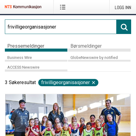
LOGG INN
Pressemeldinger
Børsmeldinger
Business Wire
GlobeNewswire by notified
ACCESS Newswire
3
Søkeresultat
frivilligeorganisasjoner