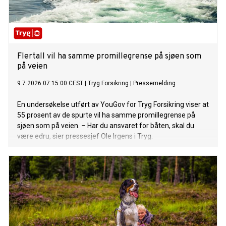
Flertall vil ha samme promillegrense på sjøen som
på veien
9.7.2026 07:15:00 CEST
|
Tryg Forsikring
|
Pressemelding
En undersøkelse utført av YouGov for Tryg Forsikring viser at
55 prosent av de spurte vil ha samme promillegrense på
sjøen som på veien. – Har du ansvaret for båten, skal du
være edru, sier pressesjef Ole Irgens i Tryg.