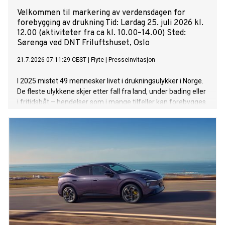
Velkommen til markering av verdensdagen for
forebygging av drukning Tid: Lørdag 25. juli 2026 kl.
12.00 (aktiviteter fra ca kl. 10.00–14.00) Sted:
Sørenga ved DNT Friluftshuset, Oslo
21.7.2026 07:11:29 CEST
|
Flyte
|
Presseinvitasjon
I 2025 mistet 49 mennesker livet i drukningsulykker i Norge.
De fleste ulykkene skjer etter fall fra land, under bading eller
i fritidsbåt – hendelser som i mange tilfeller kan forebygges.
I løpet av 1. halvår har allerede 43 mennesker mistet livet i
drukning.