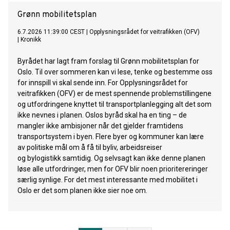
Grønn mobilitetsplan
6.7.2026 11:39:00 CEST
|
Opplysningsrådet for veitrafikken (OFV)
|
Kronikk
Byrådet har lagt fram forslag til Grønn mobilitetsplan for
Oslo. Til over sommeren kan vi lese, tenke og bestemme oss
for innspill vi skal sende inn. For Opplysningsrådet for
veitrafikken (OFV) er de mest spennende problemstillingene
og utfordringene knyttet til transportplanlegging alt det som
ikke nevnes i planen. Oslos byråd skal ha en ting – de
mangler ikke ambisjoner når det gjelder framtidens
transportsystem i byen. Flere byer og kommuner kan lære
av politiske mål om å få til byliv, arbeidsreiser
og bylogistikk samtidig. Og selvsagt kan ikke denne planen
løse alle utfordringer, men for OFV blir noen prioritereringer
særlig synlige. For det mest interessante med mobilitet i
Oslo er det som planen ikke sier noe om.