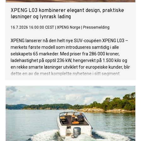
XPENG L03 kombinerer elegant design, praktiske
løsninger og lynrask lading
16.7.2026 16:00:00 CEST
|
XPENG Norge
|
Pressemelding
XPENG lanserer nå den helt nye SUV-coupéen XPENG L03 –
merkets første modell som introduseres samtidig i alle
selskapets 65 markeder. Med priser fra 286 000 kroner,
ladehastighet på opptil 236 kW, hengervekt på 1.500 kilo og
en rekke smarte løsninger utviklet for europeiske kunder, blir
dette en av de mest komplette nyhetene i sitt segment.