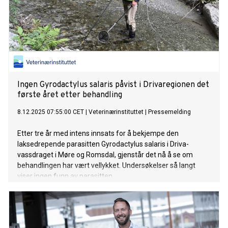
Ingen Gyrodactylus salaris påvist i Drivaregionen det
første året etter behandling
8.12.2025 07:55:00 CET
|
Veterinærinstituttet
|
Pressemelding
Etter tre år med intens innsats for å bekjempe den
laksedrepende parasitten Gyrodactylus salaris i Driva-
vassdraget i Møre og Romsdal, gjenstår det nå å se om
behandlingen har vært vellykket. Undersøkelser så langt
viser ingen funn av parasitten.