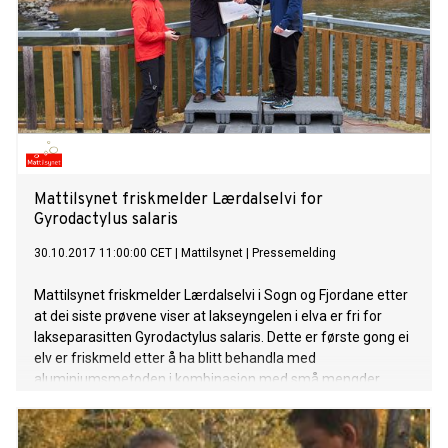
Mattilsynet friskmelder Lærdalselvi for
Gyrodactylus salaris
30.10.2017 11:00:00 CET
|
Mattilsynet
|
Pressemelding
Mattilsynet friskmelder Lærdalselvi i Sogn og Fjordane etter
at dei siste prøvene viser at lakseyngelen i elva er fri for
lakseparasitten Gyrodactylus salaris. Dette er første gong ei
elv er friskmeld etter å ha blitt behandla med
aluminiumsmetoden i kombinasjon med små mengder
rotenon.