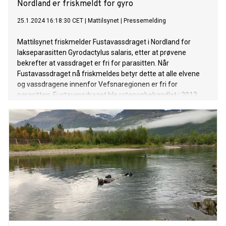
Nordland er friskmeldt for gyro
25.1.2024 16:18:30 CET
|
Mattilsynet
|
Pressemelding
Mattilsynet friskmelder Fustavassdraget i Nordland for
lakseparasitten Gyrodactylus salaris, etter at prøvene
bekrefter at vassdraget er fri for parasitten. Når
Fustavassdraget nå friskmeldes betyr dette at alle elvene
og vassdragene innenfor Vefsnaregionen er fri for
parasitten. Fustavassdraget ble rotenonbehandlet i 2012.