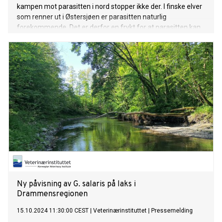
kampen mot parasitten i nord stopper ikke der. I finske elver
som renner ut i Østersjøen er parasitten naturlig
forekommende. Det er derfor en frykt for at parasitten kan
spre seg herfra til elver som renner gjennom begge land i
nord.
Ny påvisning av G. salaris på laks i
Drammensregionen
15.10.2024 11:30:00 CEST
|
Veterinærinstituttet
|
Pressemelding