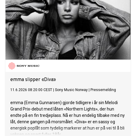
emma slipper «Diva»
11.6.2026 08:20:00 CEST
|
Sony Music Norway
|
Pressemelding
emma (Emma Gunnarsen) gjorde tidligere i år sin Melodi
Grand Prix-debut med låten «Northern Lights», der hun
endte på en fin tredjeplass. Nå er hun endelig tilbake med ny
låt, denne gangen på morsmålet. «Diva» er en sassy og
energisk poplåt som tydelig markerer at hun er på vei til å bli
voksen og snart fyller 18år.