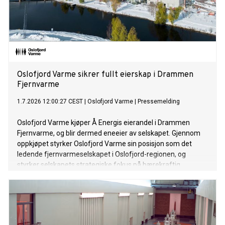
Oslofjord Varme sikrer fullt eierskap i Drammen
Fjernvarme
1.7.2026 12:00:27 CEST
|
Oslofjord Varme
|
Pressemelding
Oslofjord Varme kjøper Å Energis eierandel i Drammen
Fjernvarme, og blir dermed eneeier av selskapet. Gjennom
oppkjøpet styrker Oslofjord Varme sin posisjon som det
ledende fjernvarmeselskapet i Oslofjord-regionen, og
styrker selskapets strategiske fokus på bærekraftig
energiproduksjon basert på varmepumper. Som ny eneeier
vil Oslofjord Varme sørge for videre fjernvarmevekst i
Drammen og sikre stabile leveranser til de eksisterende
kundene.