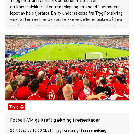
Til og med juni i år har 43 personer mistet livet i
drukningsulykker. Til sammenligning druknet 49 personer i
løpet av hele fjoråret. En ny undersøkelse fra Tryg Forsikring
viser at fem av ti av de spurte ikke vet, eller er usikre på, hva
de skal gjøre hvis noen er i ferd med å drukne i nærheten av
dem.
Fotball-VM ga kraftig økning i reiseskader
20.7.2026 07:15:00 CEST
|
Tryg Forsikring
|
Pressemelding