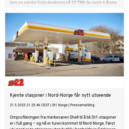
inne en samlet forbruksøkning på 23 TWh de neste ti årene.
Med regjeringens klimaplan, som ble lagt fram sammen
med gårsdagens forslag til Statsbudsjett, viser NVEs
analyse at samlet kraftforbruk økes med ytterligere 4 TWh
fram mot 2035.
Kjente stasjoner i Nord-Norge får nytt utseende
21.5.2025 21:25:46 CEST
|
St1 Norge
|
Pressemelding
Omprofileringen fra merkevaren Shell til å bli St1-stasjoner
er i full gang – og nå er turen kommet til Nord-Norge. Først