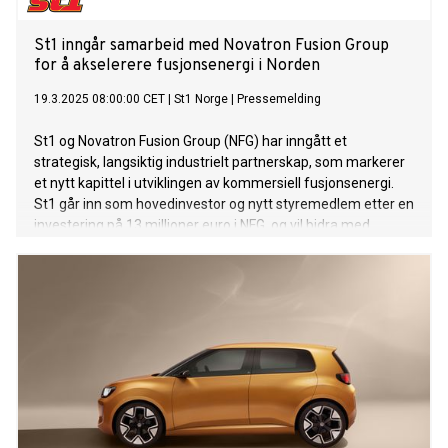
St1 inngår samarbeid med Novatron Fusion Group
for å akselerere fusjonsenergi i Norden
19.3.2025 08:00:00 CET
|
St1 Norge
|
Pressemelding
St1 og Novatron Fusion Group (NFG) har inngått et
strategisk, langsiktig industrielt partnerskap, som markerer
et nytt kapittel i utviklingen av kommersiell fusjonsenergi.
St1 går inn som hovedinvestor og nytt styremedlem etter en
investering på 13 millioner euro i NFG, og vil bidra med
langsiktig verdi samt forretningsmessig, industriell og
regulatorisk kompetanse.