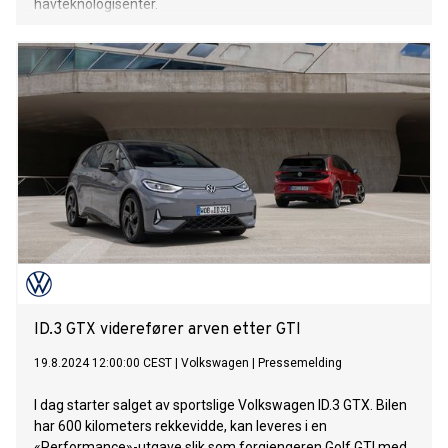
havteknologisenter.
ID.3 GTX viderefører arven etter GTI
19.8.2024 12:00:00 CEST
|
Volkswagen
|
Pressemelding
I dag starter salget av sportslige Volkswagen ID.3 GTX. Bilen
har 600 kilometers rekkevidde, kan leveres i en
«Performance»-utgave slik som forgjengeren Golf GTI med