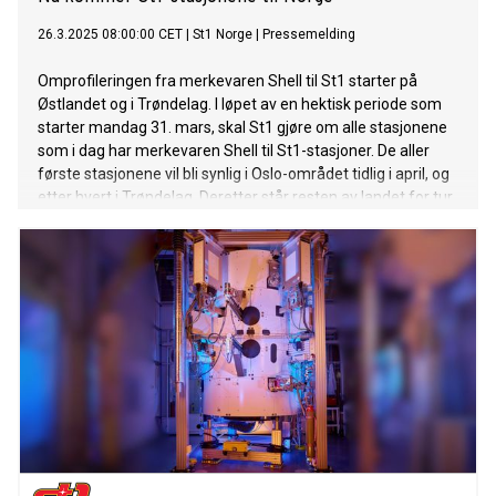
26.3.2025 08:00:00 CET
|
St1 Norge
|
Pressemelding
Omprofileringen fra merkevaren Shell til St1 starter på
Østlandet og i Trøndelag. I løpet av en hektisk periode som
starter mandag 31. mars, skal St1 gjøre om alle stasjonene
som i dag har merkevaren Shell til St1-stasjoner. De aller
første stasjonene vil bli synlig i Oslo-området tidlig i april, og
etter hvert i Trøndelag. Deretter står resten av landet for tur.