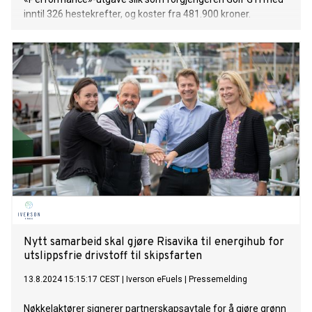
inntil 326 hestekrefter, og koster fra 481.900 kroner.
Nytt samarbeid skal gjøre Risavika til energihub for
utslippsfrie drivstoff til skipsfarten
13.8.2024 15:15:17 CEST
|
Iverson eFuels
|
Pressemelding
Nøkkelaktører signerer partnerskapsavtale for å gjøre grønn