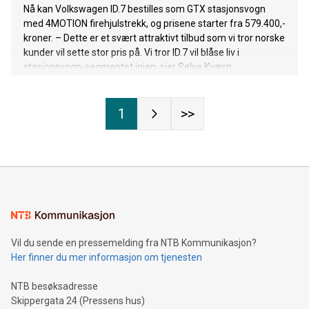
Nå kan Volkswagen ID.7 bestilles som GTX stasjonsvogn
med 4MOTION firehjulstrekk, og prisene starter fra 579.400,-
kroner. – Dette er et svært attraktivt tilbud som vi tror norske
kunder vil sette stor pris på. Vi tror ID.7 vil blåse liv i
stasjonsvogn-segmentet igjen, sier Sølve Kværn.
1
>>
Vil du sende en pressemelding fra NTB Kommunikasjon?
Her finner du mer informasjon om tjenesten
NTB besøksadresse
Skippergata 24 (Pressens hus)