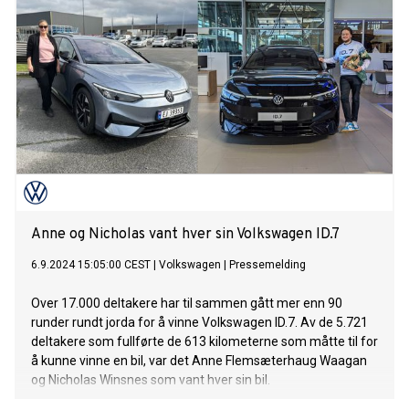
milliarder kilowattimer, økte produksjonen av fornybar
energi betydelig, fra 123,9 til 135,2 milliarder kilowattimer.
Denne rekorden er en milepæl på veien mot omlegging til
mer bærekraftige strømproduksjon.
Anne og Nicholas vant hver sin Volkswagen ID.7
6.9.2024 15:05:00 CEST
|
Volkswagen
|
Pressemelding
Over 17.000 deltakere har til sammen gått mer enn 90
runder rundt jorda for å vinne Volkswagen ID.7. Av de 5.721
deltakere som fullførte de 613 kilometerne som måtte til for
å kunne vinne en bil, var det Anne Flemsæterhaug Waagan
og Nicholas Winsnes som vant hver sin bil.