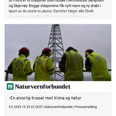
ut i nord er to stasjoner uten butikk i henholdsvis Sørkjosen
og Skjervøy. Begge stasjonene får nytt navn og ny drakt i
løpet av de neste to ukene. Deretter følger alle Shell-
stasjonene i hele Nord-Norge utover sommeren.
-En alvorlig trussel mot klima og natur
9.5.2025 10:29:22 CEST
|
Naturvernforbundet
|
Pressemelding