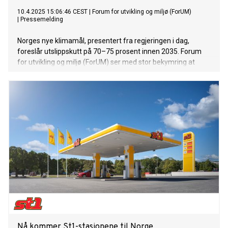
10.4.2025 15:06:46 CEST
|
Forum for utvikling og miljø (ForUM)
|
Pressemelding
Norges nye klimamål, presentert fra regjeringen i dag,
foreslår utslippskutt på 70–75 prosent innen 2035. Forum
for utvikling og miljø (ForUM) ser med stor bekymring at
målet ikke har et nasjonalt delmål, men er basert på utvidet
internasjonalt kvotesamarbeid og teknologiske løsninger for
utslippskutt i olje- og gassektoren. Manglende ambisjoner
for hjemlige kutt vil føre til at Norge sakker akterut i den
nødvendige klimaomstillingen.
Nå kommer St1-stasjonene til Norge