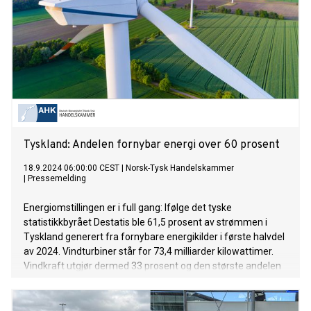
Tyskland: Andelen fornybar energi over 60 prosent
18.9.2024 06:00:00 CEST
|
Norsk-Tysk Handelskammer
|
Pressemelding
Energiomstillingen er i full gang: Ifølge det tyske
statistikkbyrået Destatis ble 61,5 prosent av strømmen i
Tyskland generert fra fornybare energikilder i første halvdel
av 2024. Vindturbiner står for 73,4 milliarder kilowattimer.
Vindkraft utgjør dermed 33 prosent og den største andelen
av kraftproduksjonen. Mens den totale mengden strøm som
ble produsert og tilført strømnettet i Tyskland falt 5,3
prosent sammenlignet med fjorårsperioden, til totalt 220