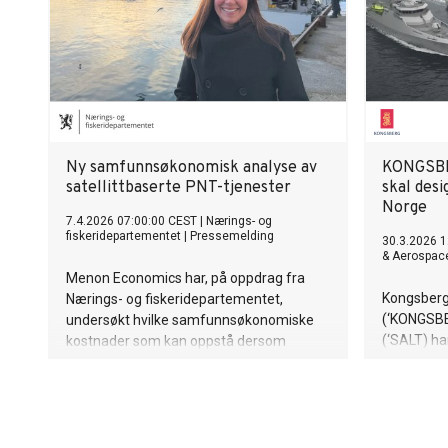
Ny samfunnsøkonomisk analyse av
KONGSBER
satellittbaserte PNT-tjenester
skal desi
Norge
7.4.2026 07:00:00 CEST
|
Nærings- og
fiskeridepartementet
|
Pressemelding
30.3.2026 1
& Aerospac
Menon Economics har, på oppdrag fra
Kongsberg
Nærings- og fiskeridepartementet,
(‘KONGSBE
undersøkt hvilke samfunnsøkonomiske
(‘SALT) h
kostnader som kan oppstå dersom
med å des
satellittbaserte PNT‑tjenester (posisjon,
for det no
navigasjon og tid – GNSS) faller bort.