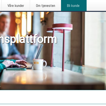
Våre kunder
Om tjenesten
Bli kunde
nsplattform