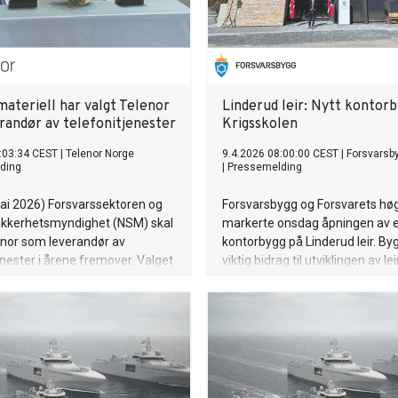
materiell har valgt Telenor
Linderud leir: Nytt kontorb
randør av telefonitjenester
Krigsskolen
:03:34 CEST
|
Telenor Norge
9.4.2026 08:00:00 CEST
|
Forsvarsb
ding
|
Pressemelding
mai 2026) Forsvarssektoren og
Forsvarsbygg og Forsvarets hø
sikkerhetsmyndighet (NSM) skal
markerte onsdag åpningen av e
enor som leverandør av
kontorbygg på Linderud leir. Byg
enester i årene fremover. Valget
viktig bidrag til utviklingen av le
asert på konkurransen
styrker både kapasitet og
jenester til forsvarsektoren»
arbeidsforholdene for ansatte 
strenge krav til sikkerhet,
Krigsskolen.
 dekning og kvalitet i en
opolitisk situasjon.