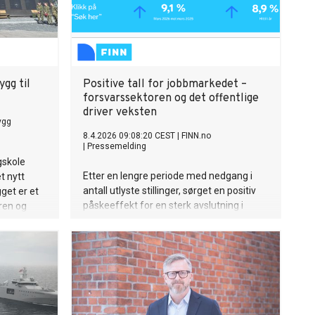
ygg til
Positive tall for jobbmarkedet –
forsvarssektoren og det offentlige
driver veksten
ygg
8.4.2026 09:08:20 CEST
|
FINN.no
|
Pressemelding
gskole
Etter en lengre periode med nedgang i
t nytt
antall utlyste stillinger, sørget en positiv
get er et
påskeeffekt for en sterk avslutning i
iren og
mars. Tallene fra FINN jobb for mars viser
en forsiktig positiv dreining, der noen
ved
bransjer drar lasset.