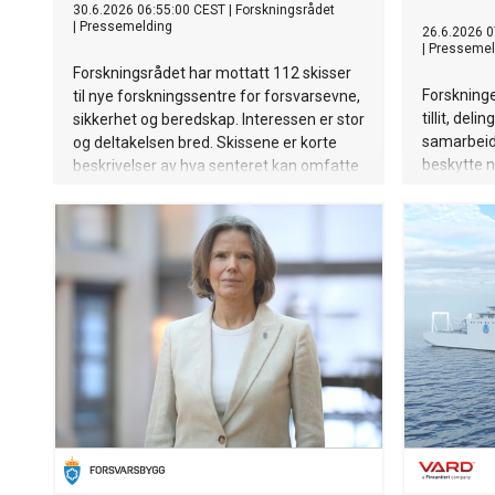
30.6.2026 06:55:00 CEST
|
Forskningsrådet
|
Pressemelding
26.6.2026 0
|
Pressemel
Forskningsrådet har mottatt 112 skisser
Forskninge
til nye forskningssentre for forsvarsevne,
tillit, del
sikkerhet og beredskap. Interessen er stor
samarbeid.
og deltakelsen bred. Skissene er korte
beskytte n
beskrivelser av hva senteret kan omfatte
ordrelinjer
av tema, virkninger og
Hole fra In
samarbeidsaktører. Til hovedutlysningen
– som utsettes til over nyåret for å gi
miljøene bedre tid - forventes det at
mange slår sammen forslagene sine.