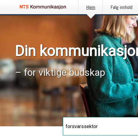
Hjem
Følg innhold
Din kommunikasjo
– for viktige budskap