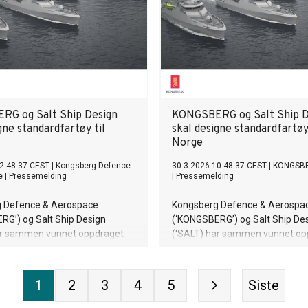
G og Salt Ship Design
KONGSBERG og Salt Ship D
gne standardfartøy til
skal designe standardfartøy 
Norge
2:48:37 CEST
|
Kongsberg Defence
30.3.2026 10:48:37 CEST
|
KONGSB
e
|
Pressemelding
|
Pressemelding
 Defence & Aerospace
Kongsberg Defence & Aerospa
RG’) og Salt Ship Design
(‘KONGSBERG’) og Salt Ship De
ar sammen vunnet oppdraget
(‘SALT) har sammen vunnet op
igne de nye standardfartøyene
med å designe de nye standar
rske sjøforsvaret.
for det norske sjøforsvaret.
1
2
3
4
5
Siste