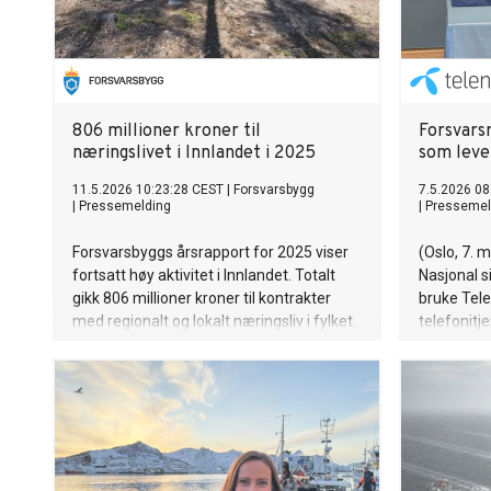
806 millioner kroner til
Forsvars
næringslivet i Innlandet i 2025
som leve
11.5.2026 10:23:28 CEST
|
Forsvarsbygg
7.5.2026 08
|
Pressemelding
|
Pressemel
Forsvarsbyggs årsrapport for 2025 viser
(Oslo, 7. 
fortsatt høy aktivitet i Innlandet. Totalt
Nasjonal 
gikk 806 millioner kroner til kontrakter
bruke Tel
med regionalt og lokalt næringsliv i fylket.
telefonitj
Investeringene bidrar til økt forsvarsevne,
er gjort b
beredskap og aktivitet.
«Telefonit
med svært 
robusthet,
skjerpet ge