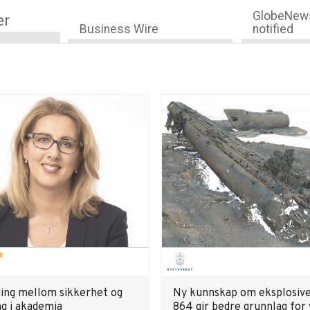
GlobeNews
er
Business Wire
notified
ing mellom sikkerhet og
Ny kunnskap om eksplosive
ing i akademia
864 gir bedre grunnlag for 