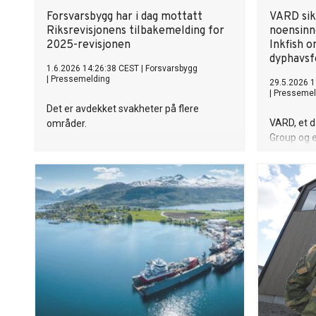
Forsvarsbygg har i dag mottatt
VARD sik
Riksrevisjonens tilbakemelding for
noensinn
2025-revisjonen
Inkfish 
dyphavsf
1.6.2026 14:26:38 CEST
|
Forsvarsbygg
|
Pressemelding
29.5.2026 1
|
Pressemel
Det er avdekket svakheter på flere
VARD, et d
områder.
Group og 
designere
spesialise
kunngjøre 
den globa
Inkfish om
banebryte
designet V
på nær 700
største or
for ett en
største ord
Norge.