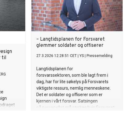
– Langtidsplanen for Forsvaret
glemmer soldater og offiserer
esign
27.3.2026 12:28:51 CET
|
YS
|
Pressemelding
til
Langtidsplanen for
ERG
forsvarssektoren, som ble lagt frem i
dag, har for lite søkelys på Forsvarets
viktigste ressurs, nemlig menneskene.
ce
Det er soldater og offiserer som er
sign
kjernen i vårt forsvar. Satsingen
pdraget
på personellet må styrkes hvis Forsvaret
dfartøyene
skal bli sterkere. Til syvende og sist er det
menneskene som skal utarbeide,
gjennomføre og holde forsvarsløftet.