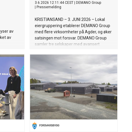
3.6.2026 12:11:44 CEST
|
DEMANO Group
|
Pressemelding
KRISTIANSAND – 3. JUNI 2026 – Lokal
eiergruppering etablerer DEMANO Group
lyser av
med flere virksomheter på Agder, og øker
aket av
satsingen mot forsvar. DEMANO Group
samler tre selskaper med avansert
produksjon innen forsvar, beredskap,
industri, offshore og maritim. Selskapene
omsetter for cirka 375 millioner kroner, og
målet er en kraftig økning innen
forsvarssektoren i årene fremover.