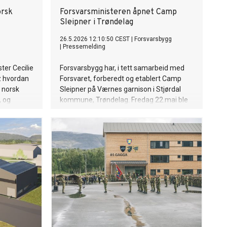
orsk
Forsvarsministeren åpnet Camp
Sleipner i Trøndelag
26.5.2026 12:10:50 CEST
|
Forsvarsbygg
|
Pressemelding
ter Cecilie
Forsvarsbygg har, i tett samarbeid med
z hvordan
Forsvaret, forberedt og etablert Camp
a norsk
Sleipner på Værnes garnison i Stjørdal
, og
kommune, Trøndelag. Fredag 22.mai ble
r for
mottakssenteret, som er viktig for alliert
ere satsing
trening, mottak og forsterkning, formelt
 det
åpnet av statsråd Tore O. Sandvik (Ap).