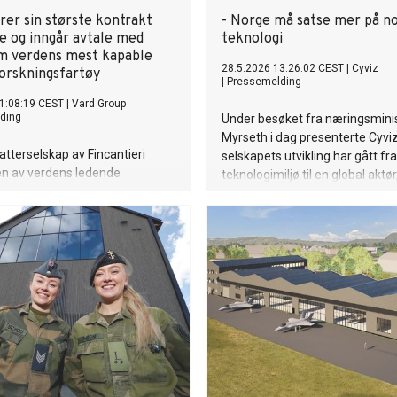
rer sin største kontrakt
- Norge må satse mer på n
e og inngår avtale med
teknologi
om verdens mest kapable
28.5.2026 13:26:02 CEST
|
Cyviz
orskningsfartøy
|
Pressemelding
1:08:19 CEST
|
Vard Group
ding
Under besøket fra næringsminis
Myrseth i dag presenterte Cyvi
atterselskap av Fincantieri
selskapets utvikling har gått fr
en av verdens ledende
teknologimiljø til en global aktør
 og skipsbyggere av
samtidig to sentrale utfordringe
rte fartøy, har gleden av å
videre vekst: behovet for sterk
at vi har signert kontrakt med
på teknologi og bedre tilgang til
le forskningsorganisasjonen
norske forsvarsmarkedet.
 design og bygging av et
nde forskningsfartøy av
ARD 9 42. Kontraktsverdien er
 millioner euro. Dette er den
dren VARD noensinne har sikret
kelt fartøy, og samtidig den
ren av sitt slag kontrahert i