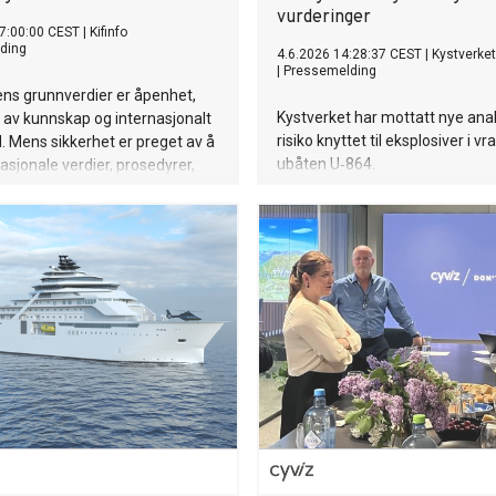
vurderinger
7:00:00 CEST
|
Kifinfo
ding
4.6.2026 14:28:37 CEST
|
Kystverket
|
Pressemelding
ns grunnverdier er åpenhet,
Kystverket har mottatt nye ana
ing av kunnskap og internasjonalt
risiko knyttet til eksplosiver i vr
 Mens sikkerhet er preget av å
ubåten U‑864.
asjonale verdier, prosedyrer,
 og etterlevelse, sier Silje A.
stitutt for energiteknikk.