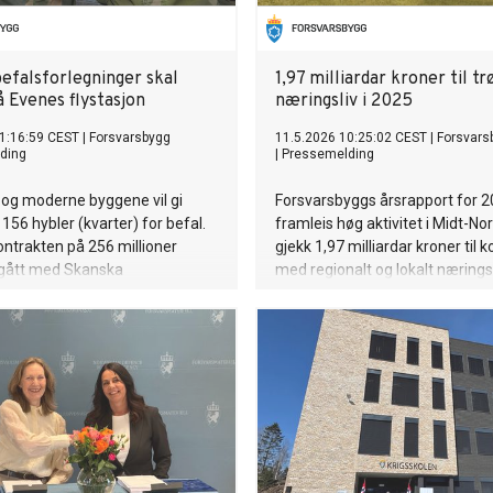
befalsforlegninger skal
1,97 milliardar kroner til t
 Evenes flystasjon
næringsliv i 2025
1:16:59 CEST
|
Forsvarsbygg
11.5.2026 10:25:02 CEST
|
Forsvars
ding
|
Pressemelding
 og moderne byggene vil gi
Forsvarsbyggs årsrapport for 2
 156 hybler (kvarter) for befal.
framleis høg aktivitet i Midt-Nor
kontrakten på 256 millioner
gjekk 1,97 milliardar kroner til 
ngått med Skanska
med regionalt og lokalt næringsl
ken.
Trøndelag. Investeringane bidrar
forsvarsevne, beredskap og akti
landsdelen.