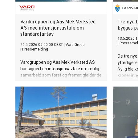
Vardgruppen og Aas Mek Verksted
Tre nye 
AS med intensjonsavtale om
bygges på
standardfartøy
13.5.2026 1
|
Pressemel
26.5.2026 09:00:00 CEST
|
Vard Group
|
Pressemelding
De tre nye
Vardgruppen og Aas Mek Verksted AS
ytterligere
har signert en intensjonsavtale om mulig
Nylig ble 
samarbeid som først og fremst gjelder de
kroner in
mindre fartøyene i Forsvarets
Husfabrik
anskaffelse av standardiserte fartøy.