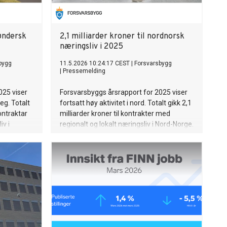
røndersk
2,1 milliarder kroner til nordnorsk
næringsliv i 2025
bygg
11.5.2026 10:24:17 CEST
|
Forsvarsbygg
|
Pressemelding
025 viser
Forsvarsbyggs årsrapport for 2025 viser
eg. Totalt
fortsatt høy aktivitet i nord. Totalt gikk 2,1
kontraktar
milliarder kroner til kontrakter med
iv i
regionalt og lokalt næringsliv i Nord-Norge.
 til auka
Investeringene bidrar til økt forsvarsevne,
vitet i
beredskap og aktivitet i landsdelen.