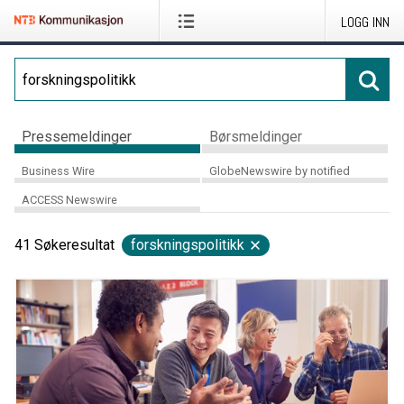
LOGG INN
Pressemeldinger
Børsmeldinger
Business Wire
GlobeNewswire by notified
ACCESS Newswire
41
Søkeresultat
forskningspolitikk