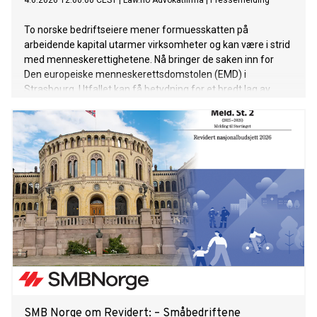
4.6.2026 12:00:00 CEST
|
Law.no Advokatfirma
|
Pressemelding
To norske bedriftseiere mener formuesskatten på
arbeidende kapital utarmer virksomheter og kan være i strid
med menneskerettighetene. Nå bringer de saken inn for
Den europeiske menneskerettsdomstolen (EMD) i
Strasbourg. Utfallet kan få betydning for et bredt lag av
norske små og mellomstore bedrifter.
SMB Norge om Revidert: – Småbedriftene