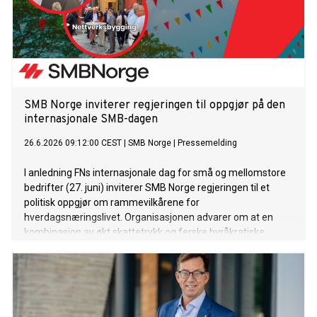
SMB Norge inviterer regjeringen til oppgjør på den
internasjonale SMB-dagen
26.6.2026 09:12:00 CEST
|
SMB Norge
|
Pressemelding
I anledning FNs internasjonale dag for små og mellomstore
bedrifter (27. juni) inviterer SMB Norge regjeringen til et
politisk oppgjør om rammevilkårene for
hverdagsnæringslivet. Organisasjonen advarer om at en
kombinasjon av økt skattetrykk og ferske byråkratiske
regelendringer er i ferd med å kvele innovasjonskraften i
norske distriktsbedrifter.