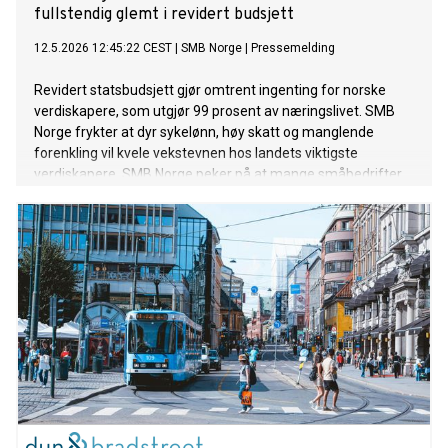
fullstendig glemt i revidert budsjett
12.5.2026 12:45:22 CEST
|
SMB Norge
|
Pressemelding
Revidert statsbudsjett gjør omtrent ingenting for norske
verdiskapere, som utgjør 99 prosent av næringslivet. SMB
Norge frykter at dyr sykelønn, høy skatt og manglende
forenkling vil kvele vekstevnen hos landets viktigste
verdiskapere. SMB Norge peker på at mange småbedrifter
opplever et svært krevende kostnadsnivå, med høye renter,
økte innkjøpspriser, høy nettleie og store energikostnader.