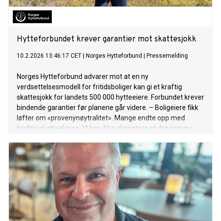
Hytteforbundet krever garantier mot skattesjokk
10.2.2026 13:46:17 CET
|
Norges Hytteforbund
|
Pressemelding
Norges Hytteforbund advarer mot at en ny
verdsettelsesmodell for fritidsboliger kan gi et kraftig
skattesjokk for landets 500 000 hytteeiere. Forbundet krever
bindende garantier før planene går videre. – Boligeiere fikk
løfter om «provenynøytralitet». Mange endte opp med
kraftig skatteøkning. Vi kan ikke akseptere at det samme
skjer med hytteeiere, sier styreleder Trond G. Hagen i Norges
Hytteforbund.