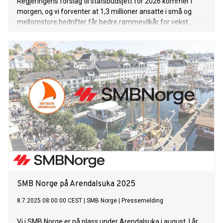
Regjeringens forslag til statsbudsjett for 2026 kommer i
morgen, og vi forventer at 1,3 millioner ansatte i små og
mellomstore bedrifter får bedre rammevilkår for vekst.
SMB Norge på Arendalsuka 2025
8.7.2025 08:00:00 CEST
|
SMB Norge
|
Pressemelding
Vi i SMB Norge er på plass under Arendalsuka i august. I år