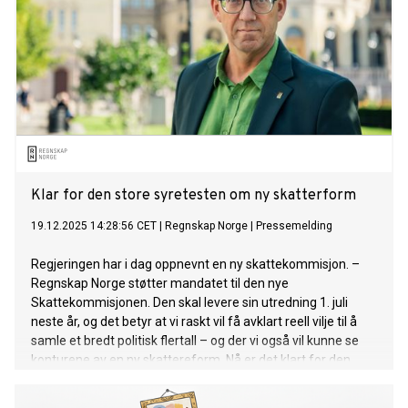
Klar for den store syretesten om ny skatterform
19.12.2025 14:28:56 CET
|
Regnskap Norge
|
Pressemelding
Regjeringen har i dag oppnevnt en ny skattekommisjon. –
Regnskap Norge støtter mandatet til den nye
Skattekommisjonen. Den skal levere sin utredning 1. juli
neste år, og det betyr at vi raskt vil få avklart reell vilje til å
samle et bredt politisk flertall – og der vi også vil kunne se
konturene av en ny skattereform. Nå er det klart for den
store «syretesten» blant politikerne, sier Rune Aale-Hansen,
adm. direktør i Regnskap Norge.