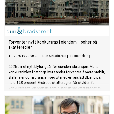
Forventer nytt konkursras i eiendom – peker på
skatteregler
1.1.2026 10:00:00 CET
|
Dun & Bradstreet
|
Pressemelding
2026 blir et nytt blytungt år for eiendomsbransjen. Mens
konkursnivået i næringslivet samlet forventes å være stabilt,
skiller eiendomsbransjen seg ut med en anslått økning på
hele 19,0 prosent. Endrede skatteregler får skylden for
konkursraset i en bransje som historisk har vært preget av
stabilitet.