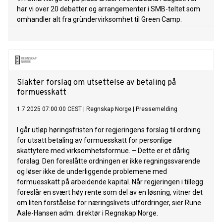
har vi over 20 debatter og arrangementer i SMB-teltet som
omhandler alt fra gründervirksomhet til Green Camp.
Slakter forslag om utsettelse av betaling på
formuesskatt
1.7.2025 07:00:00 CEST
|
Regnskap Norge
|
Pressemelding
I går utløp høringsfristen for regjeringens forslag til ordning
for utsatt betaling av formuesskatt for personlige
skattytere med virksomhetsformue. – Dette er et dårlig
forslag. Den foreslåtte ordningen er ikke regningssvarende
og løser ikke de underliggende problemene med
formuesskatt på arbeidende kapital. Når regjeringen i tillegg
foreslår en svært høy rente som del av en løsning, vitner det
om liten forståelse for næringslivets utfordringer, sier Rune
Aale-Hansen adm. direktør i Regnskap Norge.