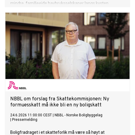
mindre, familieeide havbruksselskaper langs kysten.
NBBL om forslag fra Skattekommisjonen: Ny
formuesskatt må ikke bli en ny boligskatt
24.6.2026 11:00:00 CEST
|
NBBL - Norske Boligbyggelag
|
Pressemelding
Boligfradraget i et skatteforlik må være så høyt at