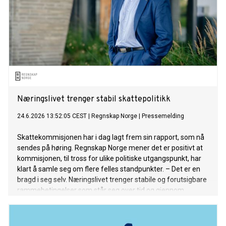
Næringslivet trenger stabil skattepolitikk
24.6.2026 13:52:05 CEST
|
Regnskap Norge
|
Pressemelding
Skattekommisjonen har i dag lagt frem sin rapport, som nå
sendes på høring. Regnskap Norge mener det er positivt at
kommisjonen, til tross for ulike politiske utgangspunkt, har
klart å samle seg om flere felles standpunkter. – Det er en
bragd i seg selv. Næringslivet trenger stabile og forutsigbare
rammebetingelser som står seg over tid og gjennom
regjeringsskifter, sier Rune Aale-Hansen, adm. direktør i
Regnskap Norge.