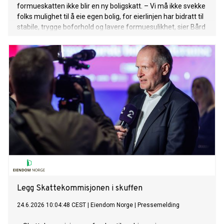
formueskatten ikke blir en ny boligskatt. – Vi må ikke svekke
folks mulighet til å eie egen bolig, for eierlinjen har bidratt til
stabile, trygge boforhold og lavere formuesulikhet, sier Bård
Folke Fredriksen, adm.dir. NBBL
Legg Skattekommisjonen i skuffen
24.6.2026 10:04:48 CEST
|
Eiendom Norge
|
Pressemelding