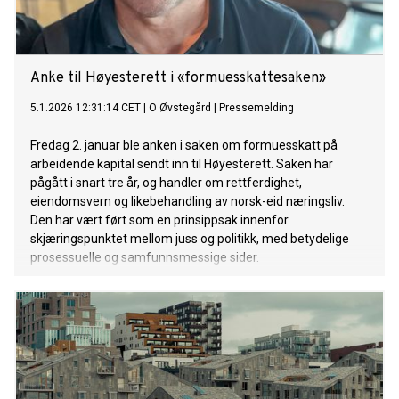
Anke til Høyesterett i «formuesskattesaken»
5.1.2026 12:31:14 CET
|
O Øvstegård
|
Pressemelding
Fredag 2. januar ble anken i saken om formuesskatt på
arbeidende kapital sendt inn til Høyesterett. Saken har
pågått i snart tre år, og handler om rettferdighet,
eiendomsvern og likebehandling av norsk-eid næringsliv.
Den har vært ført som en prinsippsak innenfor
skjæringspunktet mellom juss og politikk, med betydelige
prosessuelle og samfunnsmessige sider.