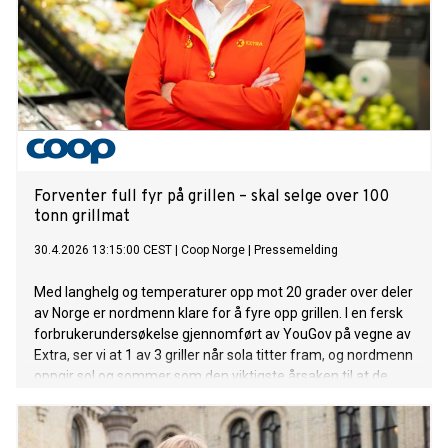
Forventer full fyr på grillen – skal selge over 100
tonn grillmat
30.4.2026 13:15:00 CEST
|
Coop Norge
|
Pressemelding
Med langhelg og temperaturer opp mot 20 grader over deler
av Norge er nordmenn klare for å fyre opp grillen. I en fersk
forbrukerundersøkelse gjennomført av YouGov på vegne av
Extra, ser vi at 1 av 3 griller når sola titter fram, og nordmenn
oppgir sol og sommer som den viktigste årsaken til at de
griller. Det skaper store forventninger hos Extra når
grillsesongen nå skyter fart.