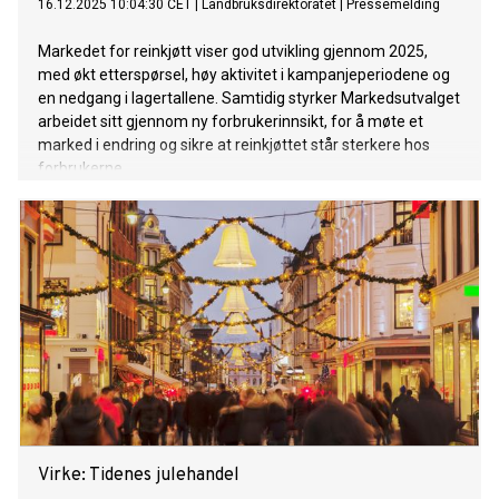
16.12.2025 10:04:30 CET
|
Landbruksdirektoratet
|
Pressemelding
Markedet for reinkjøtt viser god utvikling gjennom 2025,
med økt etterspørsel, høy aktivitet i kampanjeperiodene og
en nedgang i lagertallene. Samtidig styrker Markedsutvalget
arbeidet sitt gjennom ny forbrukerinnsikt, for å møte et
marked i endring og sikre at reinkjøttet står sterkere hos
forbrukerne.
Virke: Tidenes julehandel