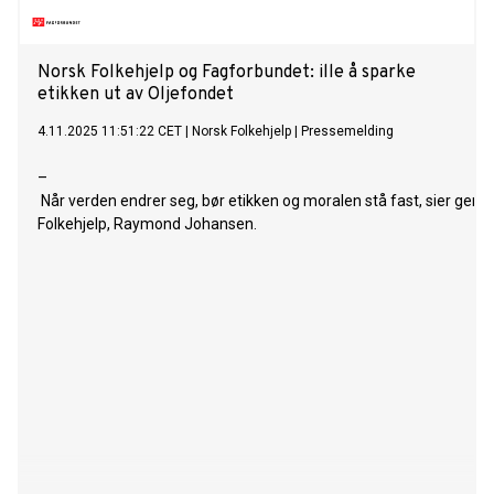
Norsk Folkehjelp og Fagforbundet: ille å sparke
etikken ut av Oljefondet
4.11.2025 11:51:22 CET
|
Norsk Folkehjelp
|
Pressemelding
–
Når verden endrer seg, bør etikken og moralen stå fast, sier gene
Folkehjelp, Raymond Johansen.