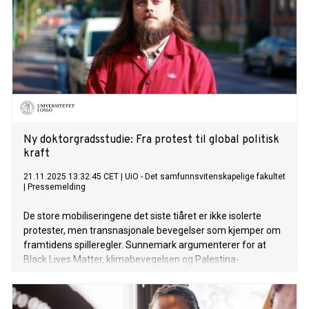
Ny doktorgradsstudie: Fra protest til global politisk
kraft
21.11.2025 13:32:45 CET
|
UiO - Det samfunnsvitenskapelige fakultet
|
Pressemelding
De store mobiliseringene det siste tiåret er ikke isolerte
protester, men transnasjonale bevegelser som kjemper om
framtidens spilleregler. Sunnemark argumenterer for at
Black Lives Matter, klimabevegelsen og Palestina-
solidariteten viser hvordan globalt sivilsamfunn er et
stridbart politisk rom – og en arena for å skape radikale
alternativer til nyliberalismen.