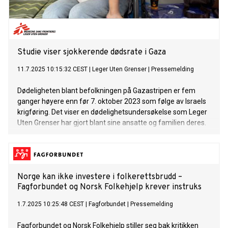
Studie viser sjokkerende dødsrate i Gaza
11.7.2025 10:15:32 CEST
|
Leger Uten Grenser
|
Pressemelding
Dødeligheten blant befolkningen på Gazastripen er fem
ganger høyere enn før 7. oktober 2023 som følge av Israels
krigføring. Det viser en dødelighetsundersøkelse som Leger
Uten Grenser har gjort blant sine ansatte og familien deres.
Norge kan ikke investere i folkerettsbrudd –
Fagforbundet og Norsk Folkehjelp krever instruks
1.7.2025 10:25:48 CEST
|
Fagforbundet
|
Pressemelding
Fagforbundet og Norsk Folkehjelp stiller seg bak kritikken