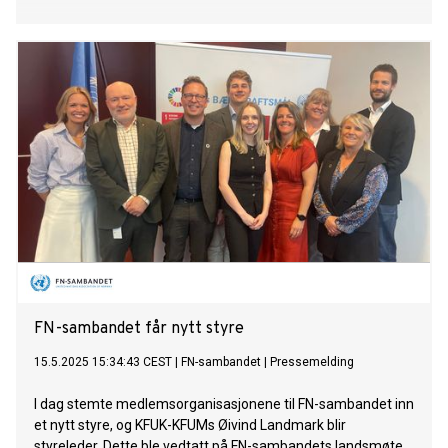
FN-sambandet får nytt styre
15.5.2025 15:34:43 CEST
|
FN-sambandet
|
Pressemelding
I dag stemte medlemsorganisasjonene til FN-sambandet inn
et nytt styre, og KFUK-KFUMs Øivind Landmark blir
styreleder. Dette ble vedtatt på FN-sambandets landsmøte.