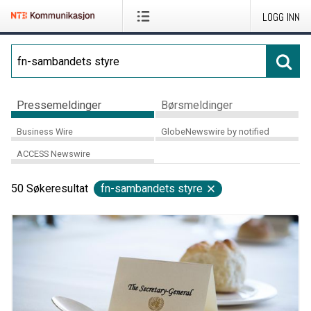
LOGG INN
Pressemeldinger
Børsmeldinger
Business Wire
GlobeNewswire by notified
ACCESS Newswire
50
Søkeresultat
fn-sambandets styre