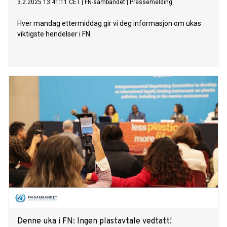
3.2.2025 13:41:11 CET
|
FN-sambandet
|
Pressemelding
Hver mandag ettermiddag gir vi deg informasjon om ukas
viktigste hendelser i FN.
Denne uka i FN: Ingen plastavtale vedtatt!