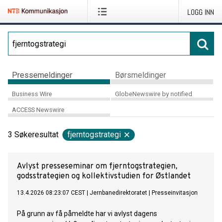
LOGG INN
Pressemeldinger
Børsmeldinger
Business Wire
GlobeNewswire by notified
ACCESS Newswire
3
Søkeresultat
fjerntogstrategi
Avlyst presseseminar om fjerntogstrategien,
godsstrategien og kollektivstudien for Østlandet
13.4.2026 08:23:07 CEST
|
Jernbanedirektoratet
|
Presseinvitasjon
På grunn av få påmeldte har vi avlyst dagens