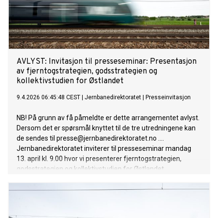
AVLYST: Invitasjon til presseseminar: Presentasjon
av fjerntogstrategien, godsstrategien og
kollektivstudien for Østlandet
9.4.2026 06:45:48 CEST
|
Jernbanedirektoratet
|
Presseinvitasjon
NB! På grunn av få påmeldte er dette arrangementet avlyst.
Dersom det er spørsmål knyttet til de tre utredningene kan
de sendes til presse@jernbanedirektoratet.no ....
Jernbanedirektoratet inviterer til presseseminar mandag
13. april kl. 9.00 hvor vi presenterer fjerntogstrategien,
godsstrategien og kollektivstudien for Østlandet.