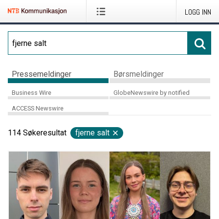
LOGG INN
Pressemeldinger
Børsmeldinger
Business Wire
GlobeNewswire by notified
ACCESS Newswire
114
Søkeresultat
fjerne salt