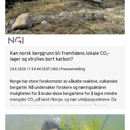
Kan norsk berggrunn bli framtidens lokale CO₂-
lager og «trylle» bort karbon?
24.6.2026 11:54:44 CEST
|
NGI
|
Pressemelding
Norge har store forekomster av såkalte reaktive, vulkanske
bergarter. Nå undersøker forskere og næringsaktører
muligheten for å bruke disse bergartene for å lagre mindre
mengder CO₂ på land i Norge, og nær utslippspunktene. Da
skjer det noe ganske elegant i naturens kjemi: Berget
reagerer med karbonet, som blir til stein.