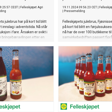
9:25:57 CEST
|
Felleskjøpet Agri
19.11.2024 09:56:23 CET
|
Felleskjø
ding
|
Pressemelding
ts julebrus har på kort tid blitt
Felleskjøpets julebrus, Fjøsniss
t innslag i adventstida. Nå står
på kort tid blitt en førjulssukses
ksjon i fare. Årsaken er svikt i
nå har de over 100 butikkene til
 bringebæravlingen etter en
samvirkebedriften passert fjor
revende sommer.
totalsalg, noe som bekrefter at
laget med råvarer fra norske bø
ferd med å bli en julefavoritt.