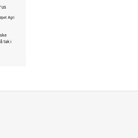
rus
øpet Agri
rske
 tak i