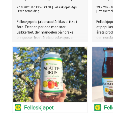
9.10.2025 07:13:40 CEST
|
Felleskjøpet Agri
23.9.2025 0
|
Pressemelding
|
Pressemel
Felleskjøpets julebrus står likevel ikke i
Felleskjøpe
fare. Etter en periode med stor
et populær
usikkerhet, der mangelen på norske
årets produ
bringebær truet årets produksjon, er
den norske
brusen nå sikret.
varm og k