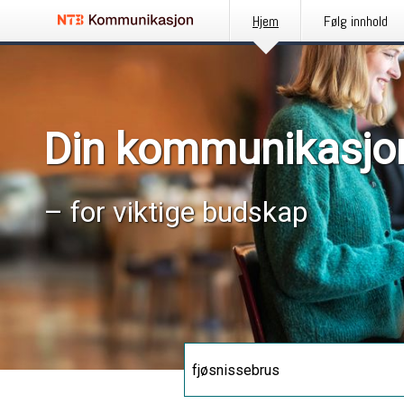
Hjem
Følg innhold
Din kommunikasjo
– for viktige budskap