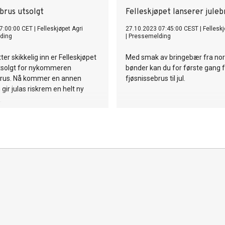
brus utsolgt
Felleskjøpet lanserer juleb
7:00:00 CET
|
Felleskjøpet Agri
27.10.2023 07:45:00 CEST
|
Felleskj
ding
|
Pressemelding
tter skikkelig inn er Felleskjøpet
Med smak av bringebær fra no
utsolgt for nykommeren
bønder kan du for første gang få
brus. Nå kommer en annen
fjøsnissebrus til jul.
gir julas riskrem en helt ny
.