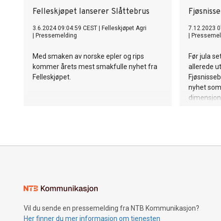
Felleskjøpet lanserer Slåttebrus
Fjøsnisse
3.6.2024 09:04:59 CEST
|
Felleskjøpet Agri
7.12.2023 0
|
Pressemelding
|
Pressemel
Med smaken av norske epler og rips
Før jula se
kommer årets mest smakfulle nyhet fra
allerede 
Felleskjøpet.
Fjøsnisse
nyhet som 
dimensjon
Vil du sende en pressemelding fra NTB Kommunikasjon?
Her finner du mer informasjon om tjenesten