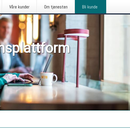
Våre kunder
Om tjenesten
Bli kunde
nsplattform