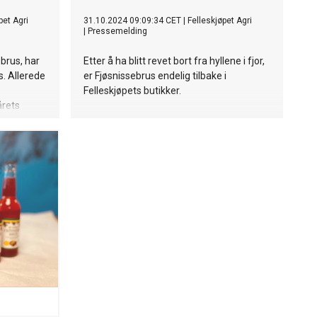
pet Agri
31.10.2024 09:09:34 CET
|
Felleskjøpet Agri
|
Pressemelding
ebrus, har
Etter å ha blitt revet bort fra hyllene i fjor,
s. Allerede
er Fjøsnissebrus endelig tilbake i
Felleskjøpets butikker.
årets
 brusen
nder er i