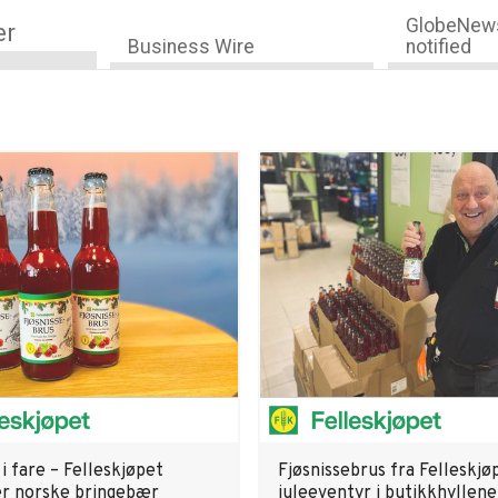
GlobeNews
er
Business Wire
notified
i fare – Felleskjøpet
Fjøsnissebrus fra Felleskjø
er norske bringebær
juleeventyr i butikkhyllene