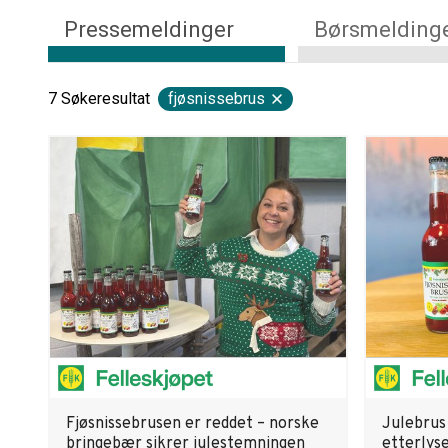
Pressemeldinger
Børsmelding
7
Søkeresultat
fjøsnissebrus
Fjøsnissebrusen er reddet – norske
Julebrus 
bringebær sikrer julestemningen
etterlys