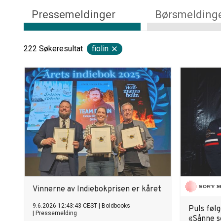
Pressemeldinger
Børsmelding
222
Søkeresultat
fiolin
Vinnerne av Indiebokprisen er kåret
9.6.2026 12:43:43 CEST
|
Boldbooks
Puls føl
|
Pressemelding
«Sånne s