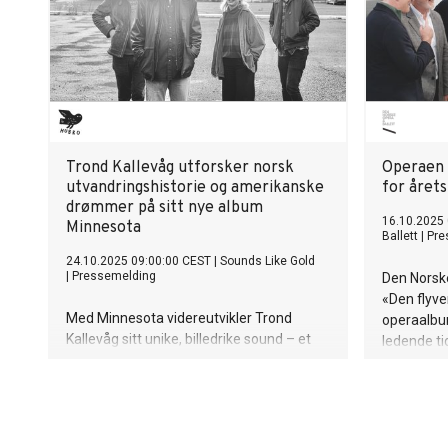
Trond Kallevåg utforsker norsk
Operaen
utvandringshistorie og amerikanske
for året
drømmer på sitt nye album
16.10.2025
Minnesota
Ballett
|
Pre
24.10.2025 09:00:00 CEST
|
Sounds Like Gold
|
Pressemelding
Den Norske
«Den flyve
Med Minnesota videreutvikler Trond
operaalbu
Kallevåg sitt unike, billedrike sound – et
ledende tid
varmt og lengtende univers der norsk
innspillinge
kystkultur møter amerikanske drømmer.
Inspirert av tradisjonsmusikk, jazz,
ambient folk, utvandringsfortellinger og
sjeldne fotografier fra et