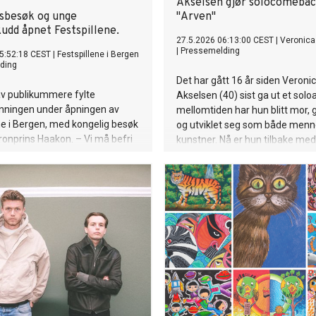
Akselsen gjør solocomeba
sbesøk og unge
"Arven"
kudd åpnet Festspillene.
27.5.2026 06:13:00 CEST
|
Veronica
|
Pressemelding
5:52:18 CEST
|
Festspillene i Bergen
ding
Det har gått 16 år siden Veroni
av publikummere fylte
Akselsen (40) sist ga ut et solo
nningen under åpningen av
mellomtiden har hun blitt mor, g
ne i Bergen, med kongelig besøk
og utviklet seg som både men
Kronprins Haakon. – Vi må befri
kunstner. Nå er hun tilbake med
a algoritmene med god kultur,
personlige prosjekt til nå.
nister Jonas Gahr Støre.