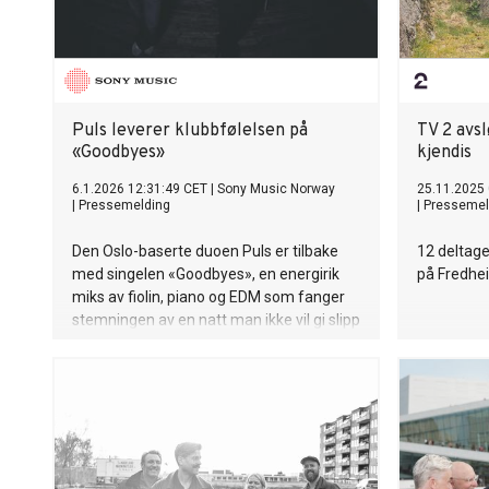
Puls leverer klubbfølelsen på
TV 2 avs
«Goodbyes»
kjendis
6.1.2026 12:31:49 CET
|
Sony Music Norway
25.11.2025 
|
Pressemelding
|
Pressemel
Den Oslo-baserte duoen Puls er tilbake
12 deltage
med singelen «Goodbyes», en energirik
på Fredhei
miks av fiolin, piano og EDM som fanger
stemningen av en natt man ikke vil gi slipp
på.