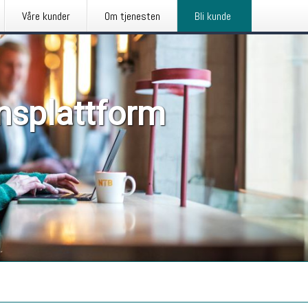
Våre kunder
Om tjenesten
Bli kunde
nsplattform