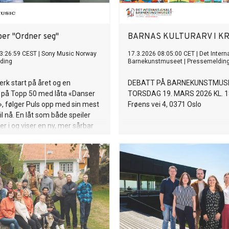
per "Ordner seg"
BARNAS KULTURARV I KR
3:26:59 CEST
|
Sony Music Norway
17.3.2026 08:05:00 CET
|
Det Intern
ding
Barnekunstmuseet
|
Pressemeldin
erk start på året og en
DEBATT PÅ BARNEKUNSTMUS
g på Topp 50 med låta «Danser
TORSDAG 19. MARS 2026 KL. 18.
, følger Puls opp med sin mest
Frøens vei 4, 0371 Oslo
til nå. En låt som både speiler
ver i og viser en ny, mer sårbar
oen. Deres nye singel «Ordner
ger ut fra en enkel, men
tanke: Hva om alt vi bekymrer
ktisk kommer til å ordne seg?