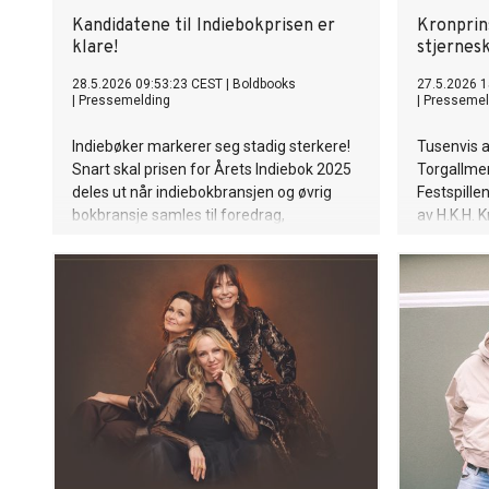
Kandidatene til Indiebokprisen er
Kronprin
klare!
stjernes
28.5.2026 09:53:23 CEST
|
Boldbooks
27.5.2026 1
|
Pressemelding
|
Pressemel
Indiebøker markerer seg stadig sterkere!
Tusenvis 
Snart skal prisen for Årets Indiebok 2025
Torgallme
deles ut når indiebokbransjen og øvrig
Festspille
bokbransje samles til foredrag,
av H.K.H. 
paneldebatter og fest under
de unge fr
Indiebokfestivalen på Carls i Oslo 5. juni.
sa statsmi