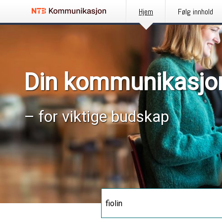
Hjem
Følg innhold
Din kommunikasjo
– for viktige budskap