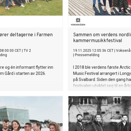
lører deltagerne i Farmen
Sammen om verdens nordli
kammermusikkfestival
08:00:00 CET
|
TV 2
19.11.2025 12:05:36 CET
|
Voksenå
ding
|
Pressemelding
re og én informant flytter inn
I 2018 ble verdens første Arct
m Gård i starten av 2026.
Music Festival arrangert i Lon
på Svalbard. Siden den gang ha
festivalen utviklet seg til en årli
begivenhet som tiltrekker seg
internasjonale artister og
oppmerksomhet. Nå styrker Ark
Filharmoni samarbeidet med 
for å utvikle festivalen videre.