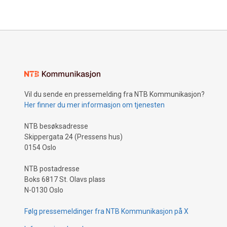
kunstneropphold på Træna, vever han
musikk med røtter i Vestlandet – men
med blikket vendt mot Amerika.
Vil du sende en pressemelding fra NTB Kommunikasjon?
Her finner du mer informasjon om tjenesten
NTB besøksadresse
Skippergata 24 (Pressens hus)
0154 Oslo
NTB postadresse
Boks 6817 St. Olavs plass
N-0130 Oslo
Følg pressemeldinger fra NTB Kommunikasjon på X