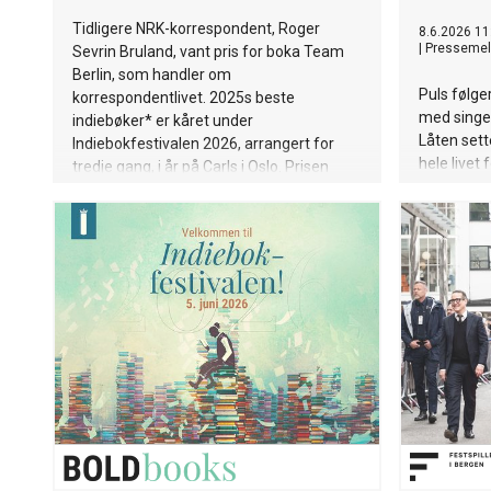
Tidligere NRK-korrespondent, Roger
8.6.2026 11
|
Pressemel
Sevrin Bruland, vant pris for boka Team
Berlin, som handler om
Puls følge
korrespondentlivet. 2025s beste
med singel
indiebøker* er kåret under
Låten sett
Indiebokfestivalen 2026, arrangert for
hele livet
tredje gang, i år på Carls i Oslo. Prisen
ambisjone
deles ut innenfor kategoriene
nødvendigv
skjønnlitteratur for voksne, sakprosa for
gå. Låten e
voksne og barne- og ungdomsbøker.
generasjon
og slippes
scenen und