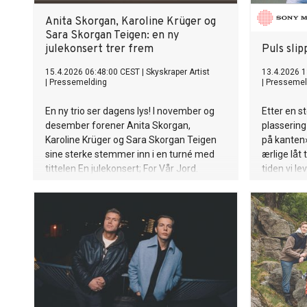
Anita Skorgan, Karoline Krüger og
Sara Skorgan Teigen: en ny
julekonsert trer frem
Puls slip
15.4.2026 06:48:00 CEST
|
Skyskraper Artist
13.4.2026 1
|
Pressemelding
|
Pressemel
En ny trio ser dagens lys! I november og
Etter en st
desember forener Anita Skorgan,
plasserin
Karoline Krüger og Sara Skorgan Teigen
på kanten»
sine sterke stemmer inn i en turné med
ærlige låt 
tittelen En julekonsert; For Vår Jord.
tiden vi le
side av du
seg» sprin
kraftfull 
oss for fa