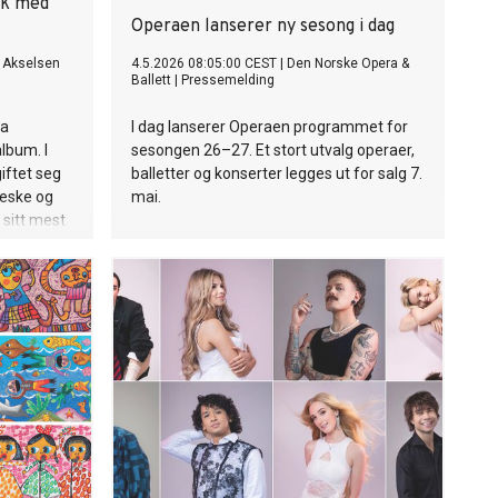
ck med
Operaen lanserer ny sesong i dag
 Akselsen
4.5.2026 08:05:00 CEST
|
Den Norske Opera &
Ballett
|
Pressemelding
ca
I dag lanserer Operaen programmet for
album. I
sesongen 26–27. Et stort utvalg operaer,
iftet seg
balletter og konserter legges ut for salg 7.
neske og
mai.
 sitt mest