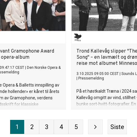
 vant Gramophone Award
Trond Kallevåg slipper "Th
s opera-album
Song" – en lavmælt og dr
reise mot albumet Minnes
 09:47:17 CEST
|
Den Norske Opera &
ssemelding
3.10.2025 09:05:00 CEST
|
Sounds L
|
Pressemelding
 Opera & Balletts innspilling av
På et høstkaldt Træna i 2024 sa
nde hollender» er kåret til årets
Kallevåg omgitt av vind, stillhet
m av Gramophone, verdens
bunke sort-hvitt-fotografier. En
sskrift for klassiske
søskenhistorie, et gammelt kam
r.
liv levd på avstand ble utgangs
for The Boat Song – andre sing
1
2
3
4
5
Siste
Kallevågs kommende album Mi