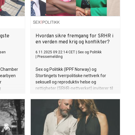
gste
Hvordan sikre fremgang for SRHR i
en verden med krig og konflikter?
sen
6.11.2025 09:22:14 CET
|
Sex og Politikk
|
Pressemelding
ic Chamber
Sex og Politikk (IPPF Norway) og
gyearbyen
Stortingets tverrpolitiske nettverk for
r
seksuell og reproduktiv helse og
g
rettigheter (SRHR-nettverket) inviterer til
seminar på Stortinget tirsdag 11.
november.
tisk
Voksenåsen