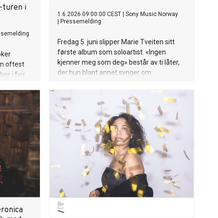
-turen i
1.6.2026 09:00:00 CEST
|
Sony Music Norway
|
Pressemelding
ssemelding
Fredag 5. juni slipper Marie Tveiten sitt
første album som soloartist. «Ingen
øker
kjenner meg som deg» består av ti låter,
n oftest
der hun blant annet synger om
er i fjor.
katastrofetanker, hevnfantasier,
tandene
datingnerver – og en far som ikke klarer å
n pose med
si «glad i deg».
en
r og en
ølge Uber
eronica