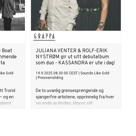
e Boat
JULIANA VENTER & ROLF-ERIK
ømmende
NYSTRØM gir ut sitt debutalbum
ota
som duo - KASSANDRA er ute i dag!
ike Gold
19.9.2025 08:30:00 CEST
|
Sounds Like Gold
|
Pressemelding
tt Trond
De to uvanlig grensesprengende og
 – og en
sjangerfrie artistene, opprinnelig fra hver
 glemt
sin ende av kloden, slipper sitt
era, og et
etterlengtede debutalbum Kassandra.
punktet
Her tar duoen oss med inn i sitt unike
el fra
musikalske univers og presenterer oss for
nnesota.
sitt mangeårige samarbeid og intime
samspill. Albumslipp blir markert med