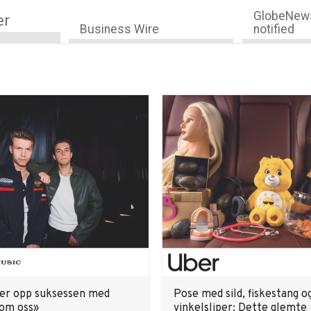
GlobeNews
er
Business Wire
notified
ger opp suksessen med
Pose med sild, fiskestang o
om oss»
vinkelsliper: Dette glemte