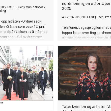
nordmenn igjen etter Uber
:38:20 CEST
|
Sony Music Norway
2025
ding
4.6.2026 08:00:00 CEST
|
Uber
|
Pre
r opp hitlåten «Ordner seg»
en «Sånne som oss» 12. juni.
Telefoner, bagasje og lommeb
er ord på følelsen av å stå med
topper listen over ting nordmen
 foran seg – full av drømmer,
glemte igjen etter en reise via Ub
r og forventninger, men uten
Men noen av de savnede gjens
is å vite hvilken vei man skal
var noe utenom det vanlige. E
r et soundtrack til en
sild, svarte Harry Potter-briller, 
 som prøver å finne sin plass,
fiskestang, en grønn vinkelslipe
 dagen før duoen står på
fiolin ble også meldt savnet, if
er VG-lista i Oslo.
Lost & Found Index.
Taterkvinnen og artisten V