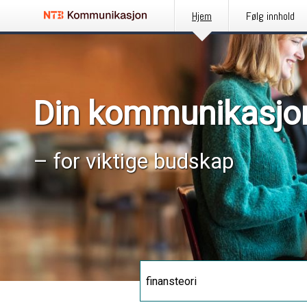
Hjem
Følg innhold
Din kommunikasjo
– for viktige budskap