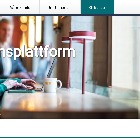
Våre kunder
Om tjenesten
Bli kunde
nsplattform