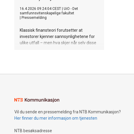
16.4.2026 09:24:04 CEST
|
UiO - Det
samfunnsvitenskapelige fakultet
|
Pressemelding
Klassisk finansteori forutsetter at
investorer kjenner sannsynlighetene for
ulike utfall – men hva skjer når selv disse
sannsynlighetene er ukjente? En ny
doktorgradsstudie undersøker hvordan
porteføljer settes sammen når
usikkerheten er mer grunnleggende enn
tradisjonelle modeller tar høyde for.
Vil du sende en pressemelding fra NTB Kommunikasjon?
Her finner du mer informasjon om tjenesten
NTB besøksadresse