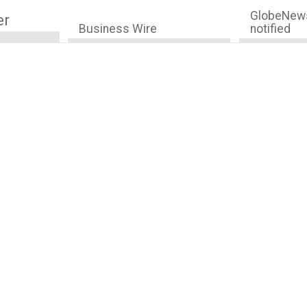
GlobeNews
er
Business Wire
notified