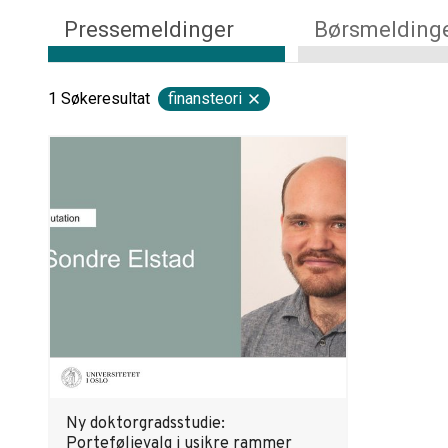
Pressemeldinger
Børsmelding
1
Søkeresultat
finansteori
Ny doktorgradsstudie:
Porteføljevalg i usikre rammer