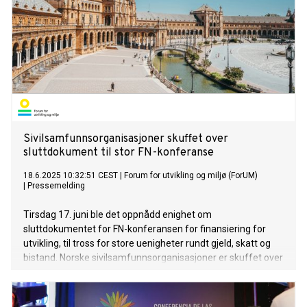
Sivilsamfunnsorganisasjoner skuffet over
sluttdokument til stor FN-konferanse
18.6.2025 10:32:51 CEST
|
Forum for utvikling og miljø (ForUM)
|
Pressemelding
Tirsdag 17. juni ble det oppnådd enighet om
sluttdokumentet for FN-konferansen for finansiering for
utvikling, til tross for store uenigheter rundt gjeld, skatt og
bistand. Norske sivilsamfunnsorganisasjoner er skuffet over
det lave ambisjonsnivået og er kritiske til at dokumentet
ferdigstilles før konferansen i det hele tatt finner sted.