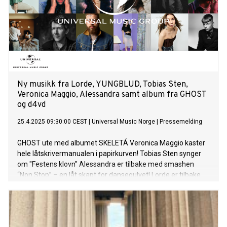
Ny musikk fra Lorde, YUNGBLUD, Tobias Sten,
Veronica Maggio, Alessandra samt album fra GHOST
og d4vd
25.4.2025 09:30:00 CEST
|
Universal Music Norge
|
Pressemelding
GHOST ute med albumet SKELETÁ Veronica Maggio kaster
hele låtskrivermanualen i papirkurven! Tobias Sten synger
om "Festens klovn" Alessandra er tilbake med smashen
“Non Stop” – en låt skapt for dansegulvet! Lorde er tilbake
med “What Was That”, hennes første store utgivelse på
nesten fire år, co-produsert av Lorde, Jim-E Stack og Dan
Nigro. Den tilhørende musikkvideoen ble filmet i New York,
inkludert Washington Square Park, hvor Lorde overrasket