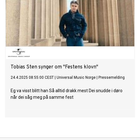
fans med en pop-up-opptreden tidligere denne uken. “What
Was That” signaliserer starten på en ny æra for Lorde.
Søskentrioen HAIM har avslørt at de kommer med nytt
album 13. juni. Albumet har fått tittelen I quit og inneholder
de tidligerer utgitte låtene “Relationships”, “Everybody’s
Trying To Figure Me Out” samt den nye singelen “Down To
Be Wrong”. Albumet følger opp deres Women In Music Pt III
fra 2021. YUNGBLUD, 27 åringen fra Doncaster i
Storbritannia har, gjennom karrieren, gitt ut tre album og
samlet seks milliarder steams globalt. I da
Tobias Sten synger om "Festens klovn"
24.4.2025 08:55:00 CEST
|
Universal Music Norge
|
Pressemelding
Eg va visst blitt han Så alltid drakk mest Dei snudde i døro
når dei såg meg på samme fest