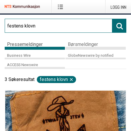
LOGG INN
Pressemeldinger
Børsmeldinger
Business Wire
GlobeNewswire by notified
ACCESS Newswire
3
Søkeresultat
festens klovn