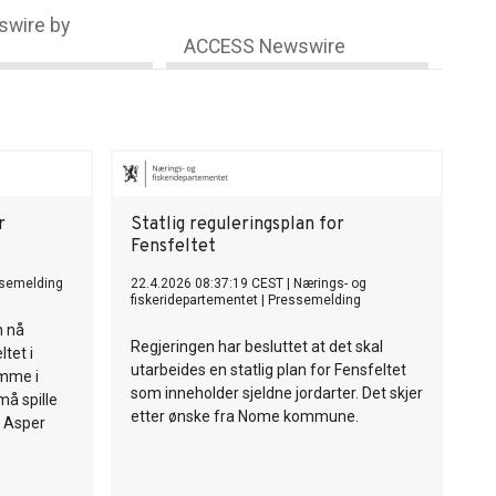
wire by
ACCESS Newswire
r
Statlig reguleringsplan for
Fensfeltet
semelding
22.4.2026 08:37:19 CEST
|
Nærings- og
fiskeridepartementet
|
Pressemelding
n nå
Regjeringen har besluttet at det skal
tet i
utarbeides en statlig plan for Fensfeltet
omme i
som inneholder sjeldne jordarter. Det skjer
må spille
etter ønske fra Nome kommune.
ne Asper