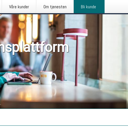
Våre kunder
Om tjenesten
Bli kunde
nsplattform