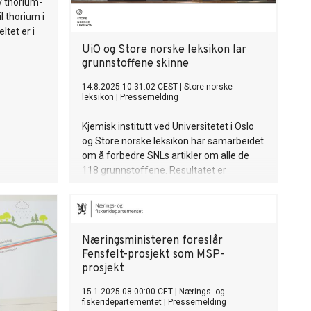
v thorium-
il thorium i
ltet er i
UiO og Store norske leksikon lar
grunnstoffene skinne
14.8.2025 10:31:02 CEST
|
Store norske
leksikon
|
Pressemelding
Kjemisk institutt ved Universitetet i Oslo
og Store norske leksikon har samarbeidet
om å forbedre SNLs artikler om alle de
118 grunnstoffene. Resultatet er
glitrende gode artikler, til hjelp for elever
og studenter, men også alle som vil
skjønne mer om grunnstoffenes
avgjørende betydning for samfunnet.
Næringsministeren foreslår
Fensfelt-prosjekt som MSP-
prosjekt
15.1.2025 08:00:00 CET
|
Nærings- og
fiskeridepartementet
|
Pressemelding