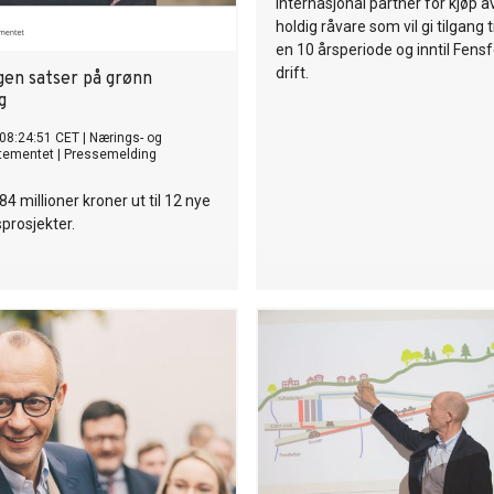
internasjonal partner for kjøp a
holdig råvare som vil gi tilgang t
en 10 årsperiode og inntil Fensfe
drift.
gen satser på grønn
g
08:24:51 CET
|
Nærings- og
rtementet
|
Pressemelding
4 millioner kroner ut til 12 nye
sprosjekter.