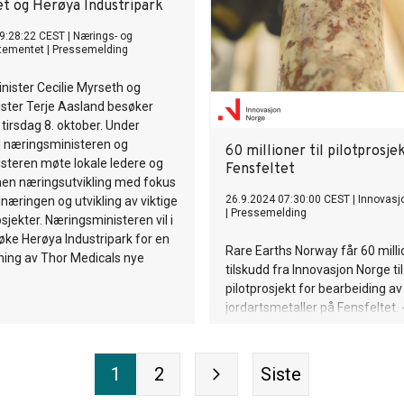
et og Herøya Industripark
9:28:22 CEST
|
Nærings- og
rtementet
|
Pressemelding
ister Cecilie Myrseth og
ster Terje Aasland besøker
 tirsdag 8. oktober. Under
l næringsministeren og
60 millioner til pilotprosje
steren møte lokale ledere og
Fensfeltet
nen næringsutvikling med fokus
26.9.2024 07:30:00 CEST
|
Innovasj
næringen og utvikling av viktige
|
Pressemelding
sjekter. Næringsministeren vil i
søke Herøya Industripark for en
Rare Earths Norway får 60 milli
åpning av Thor Medicals nye
tilskudd fra Innovasjon Norge til
pilotprosjekt for bearbeiding av
jordartsmetaller på Fensfeltet. 
innovasjon av stor strategisk b
for å skape ny næringsaktivitet 
europeisk forsyning av metalle
1
2
Siste
viktige for det grønne skiftet, si
administrerende direktør i Inno