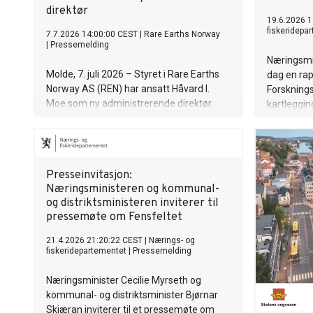
direktør
19.6.2026 1
fiskeridepa
7.7.2026 14:00:00 CEST
|
Rare Earths Norway
|
Pressemelding
Næringsmin
Molde, 7. juli 2026 – Styret i Rare Earths
dag en rap
Norway AS (REN) har ansatt Håvard I.
Forsknings
Moe som ny administrerende direktør.
kartleggin
Han tiltrer stillingen 1. september 2026 og
inngår i st
overtar etter Alf Reistad.
Presseinvitasjon:
Næringsministeren og kommunal-
og distriktsministeren inviterer til
pressemøte om Fensfeltet
21.4.2026 21:20:22 CEST
|
Nærings- og
fiskeridepartementet
|
Pressemelding
Næringsminister Cecilie Myrseth og
kommunal- og distriktsminister Bjørnar
Skjæran inviterer til et pressemøte om