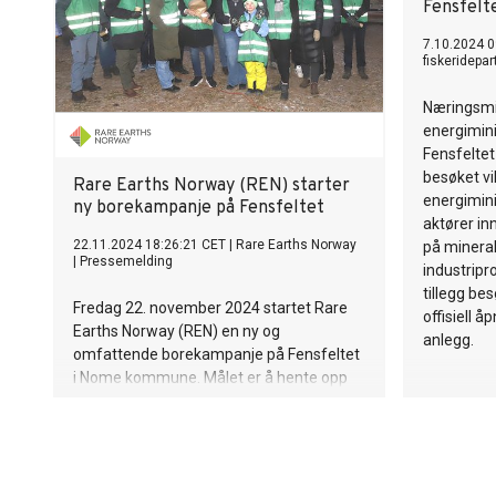
Fensfelt
7.10.2024 0
fiskeridepa
Næringsmin
energimini
Fensfeltet
besøket vi
Rare Earths Norway (REN) starter
energimini
ny borekampanje på Fensfeltet
aktører in
22.11.2024 18:26:21 CET
|
Rare Earths Norway
på mineral
|
Pressemelding
industripro
tillegg be
Fredag 22. november 2024 startet Rare
offisiell 
Earths Norway (REN) en ny og
anlegg.
omfattende borekampanje på Fensfeltet
i Nome kommune. Målet er å hente opp
10 000 meter med borekjerner for å øke
kunnskapen om Europas største
forekomst av sjeldne jordarter.