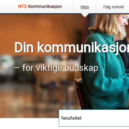
Hjem
Følg innhold
Din kommunikasjo
– for viktige budskap