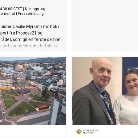
4:30:00 CEST
|
Nærings- og
rtementet
|
Pressemelding
ister Cecilie Myrseth mottok i
port fra Prosess21 og
rådet, som gir en første samlet
g av hvor norsk industri faktisk
rategiske og kritiske verdikjeder.