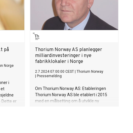
kt på
Thorium Norway AS planlegger
milliardinvesteringer i nye
fabrikklokaler i Norge
on Norge
2.7.2024 07:00:00 CEST
|
Thorium Norway
|
Pressemelding
oner i
Om Thorium Norway AS: Etableringen
 et
Thorium Norway AS ble etablert i 2015
 sjeldne
med en målsetting om å utvikle ny
- Dette er
industri for å betjene en voksende
etydning
etterspørsel etter grunnstoffet Thorium
og for
(Th 232). Selskapets eiere er i dag ca. 140
r som er
private investorer som via styret har
er
etablert en prosjektgruppe som jobber
vasjon