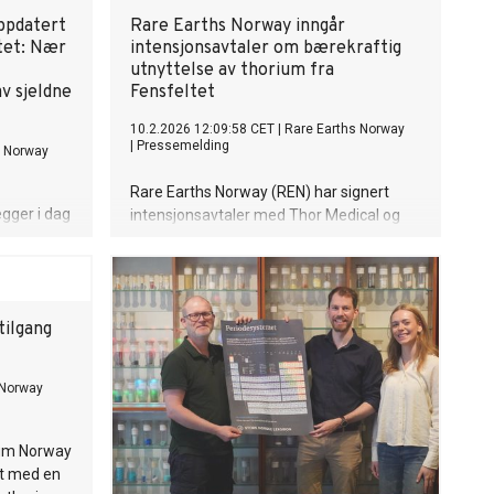
ppdatert
Rare Earths Norway inngår
tet: Nær
intensjonsavtaler om bærekraftig
utnyttelse av thorium fra
v sjeldne
Fensfeltet
10.2.2026 12:09:58 CET
|
Rare Earths Norway
|
Pressemelding
s Norway
Rare Earths Norway (REN) har signert
gger i dag
intensjonsavtaler med Thor Medical og
at for
Copenhagen Atomics om strategisk
t etter
samarbeid knyttet til kommersiell bruk av
selskapet
thorium i forbindelse med prosessering
bekrefter
av sjeldne jordarter fra Fensfeltet ved
tilgang
 Europas
Ulefoss.
jeldne
 Norway
ium Norway
nt med en