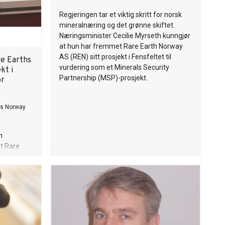
Regjeringen tar et viktig skritt for norsk
mineralnæring og det grønne skiftet.
Næringsminister Cecilie Myrseth kunngjør
at hun har fremmet Rare Earth Norway
AS (REN) sitt prosjekt i Fensfeltet til
e Earths
vurdering som et Minerals Security
kt i
Partnership (MSP)-prosjekt.
or
hs Norway
h
t Rare
res til
als