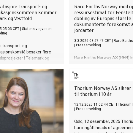
itasjon: Transport- og
Rare Earths Norway med o
kasjonskomiteen kommer
ressursestimat for Fensfel
ark og Vestfold
dobling av Europas største
dokumenterte forekomst a
5:05:03 CET
|
Statens vegvesen
jordarter
ding
3.3.2026 08:57:47 CET
|
Rare Earth
|
Pressemelding
s transport- og
sjonskomité besøker flere
Rare Earths Norway AS (REN) le
lsprosjekter i Telemark og
frem et oppdatert ressursestim
6.-18. mars.
Fensfeltet i Telemark, utarbeide
JORC-standarden av konsulent
WSP. Det nye ressursestimatet 
Thorium Norway AS sikrer 
at REN innehar rettighetene til
til thorium i 10 år
desidert største forekomst av s
jordarter.
12.12.2025 11:02:44 CET
|
Thorium
|
Pressemelding
Oslo, 12 desember, 2025 Thor
har inngått heads of agreeme