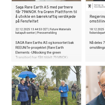
Saga Rare Earth AS med partnere
får 79MNOK fra Grønn Plattform til
å utvikle en bærekraftig verdikjede
Regjerin
på Fensfeltet
omstillin
22.12.2025 13:44:53 CET
|
Future Materials
18.12.2025 
katapult-senter
|
Pressemelding
fiskeridepa
SAGA Rare Earths AS og konsortiet bak
Nå deles 78
REEUNiTe-prosjektet (Rare Earth
omstilling
Elements -UNlocking the green
Transition) har fått tildelt 79 MNOK i
støtte fra Grønn Plattform for å realisere
Europas første bærekraftige og
teknologisk ledende verdikjede for
utvinning og prosessering av sjeldne
jordartsmetaller (REE) og thorium fra
Fensfeltet i Telemark. Tildelingen
markerer et viktig steg for norsk og
europeisk grønn omstilling og prosjektet
har et totalt budsjett på hele 139MNOK.