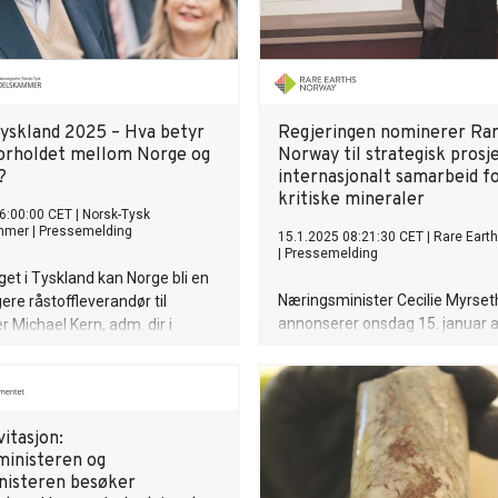
 Tyskland 2025 – Hva betyr
Regjeringen nominerer Rar
forholdet mellom Norge og
Norway til strategisk prosje
?
internasjonalt samarbeid f
kritiske mineraler
6:00:00 CET
|
Norsk-Tysk
mmer
|
Pressemelding
15.1.2025 08:21:30 CET
|
Rare Eart
|
Pressemelding
lget i Tyskland kan Norge bli en
Næringsminister Cecilie Myrset
ere råstoffleverandør til
annonserer onsdag 15. januar a
r Michael Kern, adm. dir i
Earths Norway AS (REN) nomine
k Handelskammer.
strategisk prosjekt under Miner
Security Partnership (MSP).
itasjon:
inisteren og
nisteren besøker