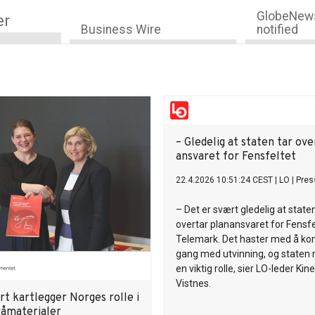
GlobeNews
er
Business Wire
notified
– Gledelig at staten tar ove
ansvaret for Fensfeltet
22.4.2026 10:51:24 CEST
|
LO
|
Pres
– Det er svært gledelig at state
overtar planansvaret for Fensfel
Telemark. Det haster med å k
gang med utvinning, og staten 
en viktig rolle, sier LO-leder Ki
Vistnes.
t kartlegger Norges rolle i
råmaterialer