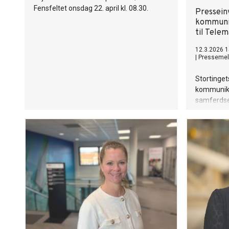
Fensfeltet onsdag 22. april kl. 08.30.
Presseinv
kommuni
til Telem
12.3.2026 1
|
Pressemel
Stortinget
kommunika
samferdse
Vestfold 1