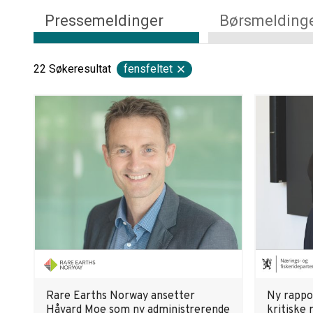
Pressemeldinger
Børsmelding
22
Søkeresultat
fensfeltet
Rare Earths Norway ansetter
Ny rappor
Håvard Moe som ny administrerende
kritiske 