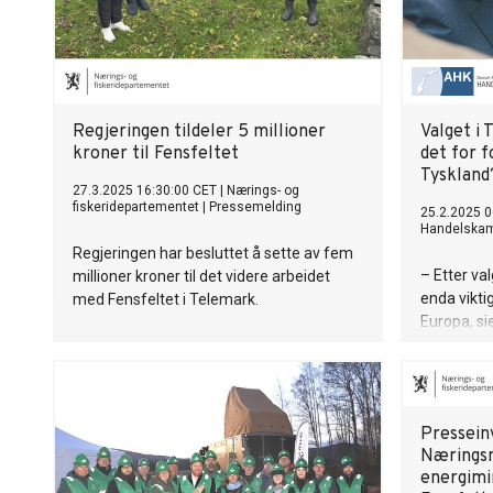
Regjeringen tildeler 5 millioner
Valget i
kroner til Fensfeltet
det for 
Tyskland
27.3.2025 16:30:00 CET
|
Nærings- og
fiskeridepartementet
|
Pressemelding
25.2.2025 0
Handelska
Regjeringen har besluttet å sette av fem
– Etter va
millioner kroner til det videre arbeidet
enda viktig
med Fensfeltet i Telemark.
Europa, sie
Norsk-Tys
Presseinv
Næringsm
energimi