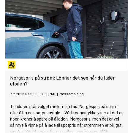
Norgespris på strøm: Lønner det seg når du lader
elbilen?
7.2.2025 07:00:00 CET
|
NAF
|
Pressemelding
Til høsten står valget mellom en fast Norgespris på strøm
eller å ha en spotprisavtale. - Vårt regnestykke viser at det er
noen kroner å spare på å lade til Norgespris, men det er vel
så mye å vinne på å lade til spotpris når strømmen er billigst,
sier Nils Sødal, senior kommunikasjonsrådgiver i NAF.