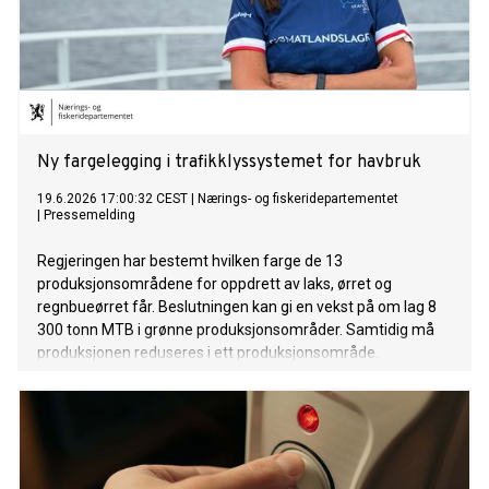
Ny fargelegging i trafikklyssystemet for havbruk
19.6.2026 17:00:32 CEST
|
Nærings- og fiskeridepartementet
|
Pressemelding
Regjeringen har bestemt hvilken farge de 13
produksjonsområdene for oppdrett av laks, ørret og
regnbueørret får. Beslutningen kan gi en vekst på om lag 8
300 tonn MTB i grønne produksjonsområder. Samtidig må
produksjonen reduseres i ett produksjonsområde.
Kapasitetsjusteringsforskriften for 2026 sendes nå på
høring. Høringsfristen er 31. juli.