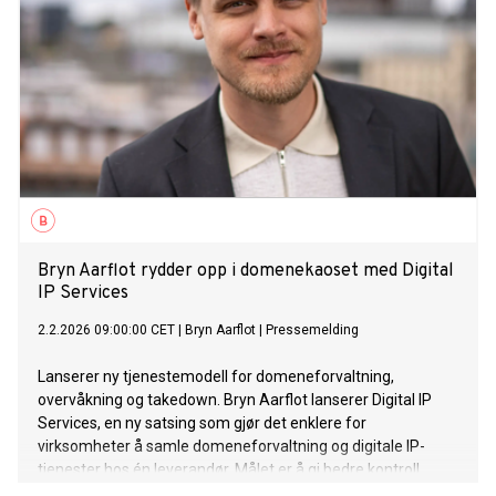
Bryn Aarflot rydder opp i domenekaoset med Digital
IP Services
2.2.2026 09:00:00 CET
|
Bryn Aarflot
|
Pressemelding
Lanserer ny tjenestemodell for domeneforvaltning,
overvåkning og takedown. Bryn Aarflot lanserer Digital IP
Services, en ny satsing som gjør det enklere for
virksomheter å samle domeneforvaltning og digitale IP-
tjenester hos én leverandør. Målet er å gi bedre kontroll,
mindre intern administrasjon og raskere håndtering når