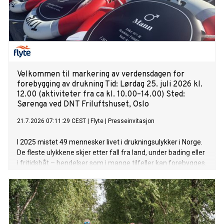
Velkommen til markering av verdensdagen for
forebygging av drukning Tid: Lørdag 25. juli 2026 kl.
12.00 (aktiviteter fra ca kl. 10.00–14.00) Sted:
Sørenga ved DNT Friluftshuset, Oslo
21.7.2026 07:11:29 CEST
|
Flyte
|
Presseinvitasjon
I 2025 mistet 49 mennesker livet i drukningsulykker i Norge.
De fleste ulykkene skjer etter fall fra land, under bading eller
i fritidsbåt – hendelser som i mange tilfeller kan forebygges.
I løpet av 1. halvår har allerede 43 mennesker mistet livet i
drukning.