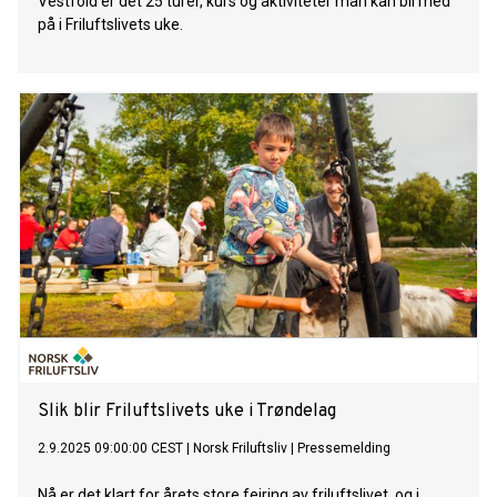
Vestfold er det 25 turer, kurs og aktiviteter man kan bli med
på i Friluftslivets uke.
Slik blir Friluftslivets uke i Trøndelag
2.9.2025 09:00:00 CEST
|
Norsk Friluftsliv
|
Pressemelding
Nå er det klart for årets store feiring av friluftslivet, og i