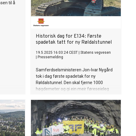
sen til å
Historisk dag for E134: Første
spadetak tatt for ny Røldalstunnel
19.5.2025 16:03:24 CEST
|
Statens vegvesen
|
Pressemelding
Samferdselsministeren Jon-Ivar Nygård
tok i dag første spadetak for ny
Røldalstunnel. Den skal fjerne 1000
høgdemeter og gi ein meir føreseieleg
fjellovergang.