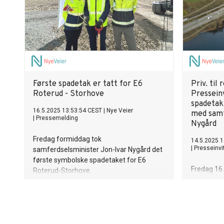
Første spadetak er tatt for E6
Priv. til
Roterud - Storhove
Presseinv
spadetak
16.5.2025 13:53:54 CEST
|
Nye Veier
med samf
|
Pressemelding
Nygård
Fredag formiddag tok
14.5.2025 1
|
Presseinvi
samferdselsminister Jon-Ivar Nygård det
første symbolske spadetaket for E6
Fredag 16.
Roterud-Storhove.
Gruppen til
for E6 Rot
til å delta.