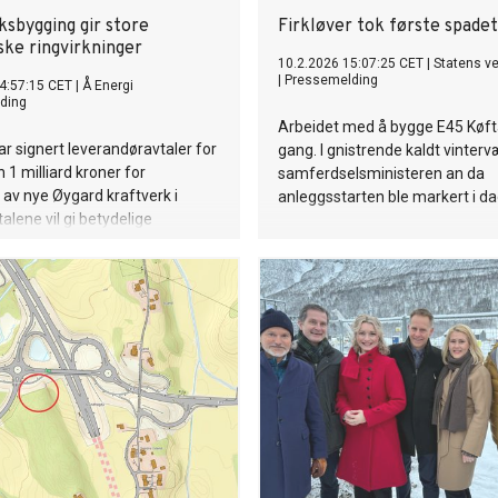
ksbygging gir store
Firkløver tok første spade
ke ringvirkninger
10.2.2026 15:07:25 CET
|
Statens v
|
Pressemelding
4:57:15 CET
|
Å Energi
ding
Arbeidet med å bygge E45 Køfta
ar signert leverandøravtaler for
gang. I gnistrende kaldt vinterv
 1 milliard kroner for
samferdselsministeren an da
av nye Øygard kraftverk i
anleggsstarten ble markert i da
alene vil gi betydelige
ger lokalt, regionalt og
i byggeperioden frem til 2029.