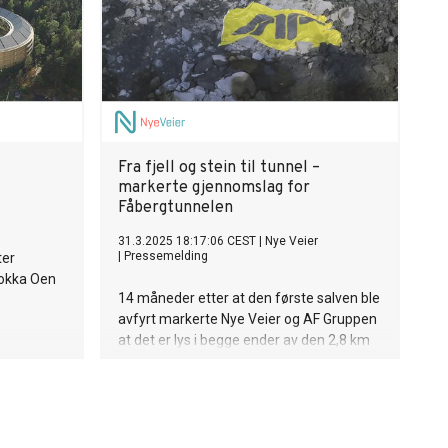
Fra fjell og stein til tunnel –
markerte gjennomslag for
Fåbergtunnelen
31.3.2025 18:17:06 CEST
|
Nye Veier
|
Pressemelding
ter
lokka Oen
14 måneder etter at den første salven ble
avfyrt markerte Nye Veier og AF Gruppen
at det er lys i begge ender av den 2,8 km
lange Fåbergtunnelen.