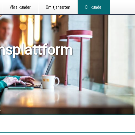
Våre kunder
Om tjenesten
Bli kunde
nsplattform