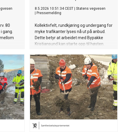
egvesen
8.5.2026 10:51:34 CEST
|
Statens vegvesen
|
Pressemelding
rv. 80
Kollektivfelt, rundkjøring og undergang for
i gang.
myke trafikanter lyses nå ut på anbud.
g mellom
Dette betyr at arbeidet med Bypakke
Kristiansund kan starte opp til høsten.