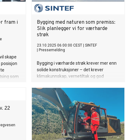
r fram i
Bygging med naturen som premiss:
Slik planlegger vi for værharde
strøk
e
23.10.2025 06:00:00 CEST
|
SINTEF
|
Pressemelding
vil skape
Bygging i værharde strøk krever mer enn
s posisjon
solide konstruksjoner – det krever
ste
klimakunnskap, vernetiltak og god
atsing som
plassering. Byggforskserien gir
stig
verktøyene du trenger.
r.
v. 22
vegvesen