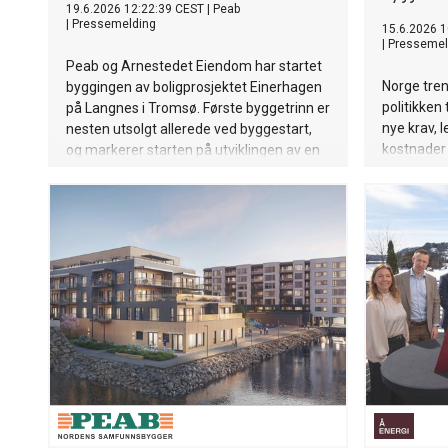
19.6.2026 12:22:39 CEST
|
Peab
|
Pressemelding
15.6.2026 1
|
Pressemel
Peab og Arnestedet Eiendom har startet
Norge tren
byggingen av boligprosjektet Einerhagen
politikken 
på Langnes i Tromsø. Første byggetrinn er
nye krav, 
nesten utsolgt allerede ved byggestart,
kostnader
og markerer starten på utviklingen av en
lytter ikke
ny bydel med over 600 boliger.
bygger bo