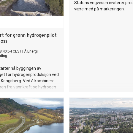
Statens vegvesen inviterer pres
være med på markeringen.
rt for grønn hydrogenpilot
foss
8:40:54 CEST
|
Å Energi
ding
tarter nå byggingen av
get for hydrogenproduksjon ved
i Kongsberg. Ved å kombinere
nen fra vannkraft og hydrogen
lskapet utnytte fleksibiliteten i
en.