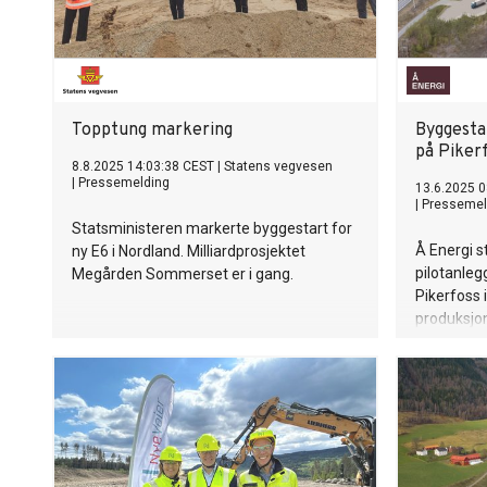
Topptung markering
Byggesta
på Piker
8.8.2025 14:03:38 CEST
|
Statens vegvesen
|
Pressemelding
13.6.2025 0
|
Pressemel
Statsministeren markerte byggestart for
Å Energi s
ny E6 i Nordland. Milliardprosjektet
pilotanleg
Megården Sommerset er i gang.
Pikerfoss 
produksjo
kan kraftse
vannkraft