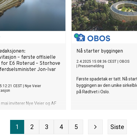
 redaksjonen:
Nå starter byggingen
itasjon – første offisielle
2.4.2025 15:08:36 CEST
|
OBOS
 for E6 Roterud – Storhove
|
Pressemelding
erdselsminister Jon-Ivar
Første spadetak er tatt. Nå star
byggingen av den unike sirkelb
5:12:21 CEST
|
Nye Veier
tasjon
på Rødtvet i Oslo.
 mai inviterer Nye Veier og AF
 det første offisielle spadetaket
erud-Storhove. Media inviteres
1
2
3
4
5
Siste