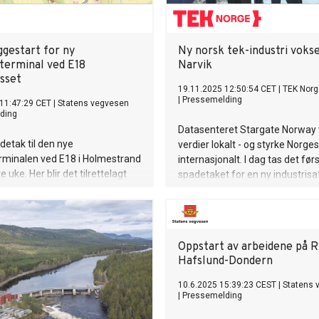
ggestart for ny
Ny norsk tek-industri vokse
vterminal ved E18
Narvik
ysset
19.11.2025 12:50:54 CET
|
TEK Norg
|
Pressemelding
11:47:29 CET
|
Statens vegvesen
ding
Datasenteret Stargate Norway 
detak til den nye
verdier lokalt - og styrke Norge
erminalen ved E18 i Holmestrand
internasjonalt. I dag tas det før
te uke. Her blir det tilrettelagt
spadetaket for en ny industris
tivtransport og kompiskjøring.
vil styrke Norges rolle innen kun
intelligens og digital infrastruktu
Oppstart av arbeidene på R
Hafslund-Dondern
10.6.2025 15:39:23 CEST
|
Statens 
|
Pressemelding