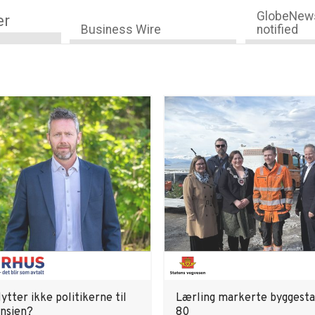
GlobeNews
er
Business Wire
notified
ytter ikke politikerne til
Lærling markerte byggestar
nsjen?
80