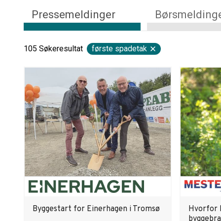
Pressemeldinger
Børsmelding
105
Søkeresultat
første spadetak
Byggestart for Einerhagen i Tromsø
Hvorfor l
byggebra