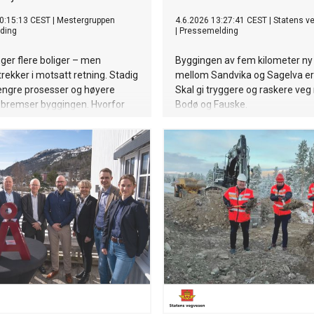
0:15:13 CEST
|
Mestergruppen
4.6.2026 13:27:41 CEST
|
Statens v
ding
|
Pressemelding
ger flere boliger – men
Byggingen av fem kilometer ny 
trekker i motsatt retning. Stadig
mellom Sandvika og Sagelva er 
lengre prosesser og høyere
Skal gi tryggere og raskere ve
 bremser byggingen. Hvorfor
Bodø og Fauske.
 politikerne til dem som faktisk
ligene?