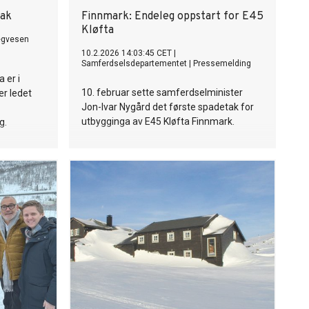
tak
Finnmark: Endeleg oppstart for E45
Kløfta
egvesen
10.2.2026 14:03:45 CET
|
Samferdselsdepartementet
|
Pressemelding
 er i
10. februar sette samferdselminister
ær ledet
Jon-Ivar Nygård det første spadetak for
utbygginga av E45 Kløfta Finnmark.
g.