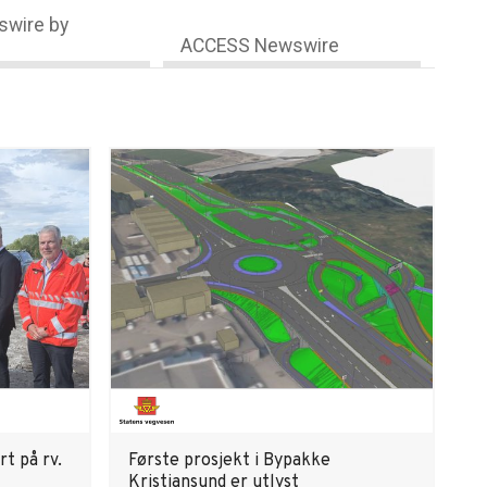
wire by
ACCESS Newswire
t på rv.
Første prosjekt i Bypakke
Kristiansund er utlyst