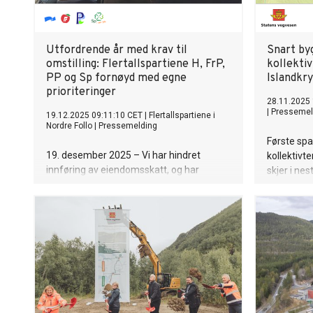
Utfordrende år med krav til
Snart by
omstilling: Flertallspartiene H, FrP,
kollekti
PP og Sp fornøyd med egne
Islandkr
prioriteringer
28.11.2025 
|
Pressemel
19.12.2025 09:11:10 CET
|
Flertallspartiene i
Nordre Follo
|
Pressemelding
Første spa
19. desember 2025 – Vi har hindret
kollektivt
innføring av eiendomsskatt, og har
skjer i nes
måttet gjøre tøffe vurderinger. Men jeg
for kollek
mener vi har prioritert godt, sier ordfører
Cecilie Pind i Høyre. - Vår oppgave som
politikere er å gjøre det fornuftige
valgene, og den oppgaven har vi
tatt seriøst, sier Cecilie Pind som nå
gleder seg til jule- og nyttårshøytiden.