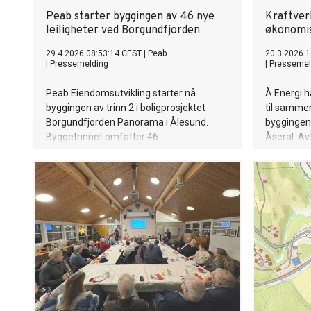
Peab starter byggingen av 46 nye
Kraftver
leiligheter ved Borgundfjorden
økonomis
29.4.2026 08:53:14 CEST
|
Peab
20.3.2026 1
|
Pressemelding
|
Pressemel
Peab Eiendomsutvikling starter nå
Å Energi h
byggingen av trinn 2 i boligprosjektet
til sammen
Borgundfjorden Panorama i Ålesund.
byggingen 
Byggetrinnet omfatter 46
Åseral. Avt
selveierleiligheter med beliggenhet i
ringvirknin
sjøkanten og utsikt mot Sunnmørsalpene.
nasjonalt 