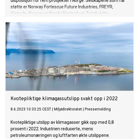
disposisjon for fem prosjekter i Norge. Selskapene som får
støtte er Norway Fortescue Future Industries, FREYR,
Vianode, Norsun og Nordic Electrofuel. Totalt delte
innovasjonsfondet ut 3,6 milliarder Euro til i alt 41 prosjekt.
Kvotepliktige klimagassutslipp svakt opp i 2022
8.6.2023 10:33:25 CEST
|
Miljødirektoratet
|
Pressemelding
Kvotepliktige utslipp av klimagasser gikk opp med 0,8
prosent i 2022. Industrien reduserte, mens
petroleumsnæringen og luftfarten økte utslippene.