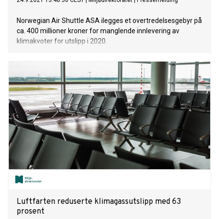
24.9.2021 13:48:30 CEST
|
Miljødirektoratet
|
Pressemelding
Norwegian Air Shuttle ASA ilegges et overtredelsesgebyr på
ca. 400 millioner kroner for manglende innlevering av
klimakvoter for utslipp i 2020.
Luftfarten reduserte klimagassutslipp med 63
prosent