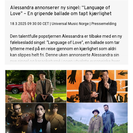
Alessandra annonserer ny singel: “Language of
Love” – En gripende ballade om tapt kjærlighet
18.3.2025 09:30:00 CET
|
Universal Music Norge
|
Pressemelding
Den talentfulle popstjernen Alessandra er tilbake med en ny
følelsesladd singel: “Language of Love”, en ballade som tar
lytterne med på en reise gjennom en kjærlighet som aldri
kan slippes helt fri. Denne uken annonserte Alessandra sin
nye singel og karaoketurné i noen utvalgte europeiske byer.
Annonseringen har skapt et enormt engasjement hos
Alessandras fans, med over 1200 forhåndslagringer av
låten og 6000 medlemmer av nyhetsbrevet til Alessandra.
Du finner også Alessandra i ukens episode av Ylvis mot Ylvis
på TV2. “‘Language of Love’ handler om den intense følelsen
av en kjærlighet du aldri klarer å slippe taket på – en
kjærlighet som er død, men som fortsatt lever i deg. Det er
et menneske som vil ha en plass i hjertet ditt for
alltid,” forklarer Alessandra. Hun spør: “Hvor mange
ganger, og på hvor mange måter må jeg fortelle at jeg elsker
deg?” – et uttrykk for en uendelig lengsel etter å forstå og