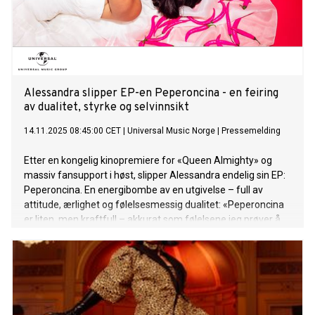
den kommende sesongen av TV 2-programmet «Hver gang
vi møtes», som sendes fra januar 2026. Med dette markerer
de sitt tilbakevendende fokus på norskspråklige låter. – Vi er
så gira på å få ta med denne energien ut til dere og dele
både ny musikk og gamle favoritter. ‘The Room’ markerer
starten på en ny
Alessandra slipper EP-en Peperoncina - en feiring
av dualitet, styrke og selvinnsikt
14.11.2025 08:45:00 CET
|
Universal Music Norge
|
Pressemelding
Etter en kongelig kinopremiere for «Queen Almighty» og
massiv fansupport i høst, slipper Alessandra endelig sin EP:
Peperoncina. En energibombe av en utgivelse – full av
attitude, ærlighet og følelsesmessig dualitet: «Peperoncina
er liten, men kraftfull – akkurat som følelsene jeg prøver å
formidle. For meg handler det om å tørre å være både tøff
og sårbar, sterk og følsom.» - Alessandra EP-en som slippes
14. november viser flere sider av Alessandra: «Jeg viser
frem den modige siden av meg – hun som tar på seg det
antrekket hun egentlig ikke tør, og bare rocker det. Men den
myke delen er der også. Peperoncina handler om begge