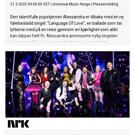
21.3.2025 09:00:00 CET
|
Universal Music Norge
|
Pressemelding
Den talentfulle popstjernen Alessandra er tilbake med en ny
følelsesladd singel: “Language Of Love”, en ballade som tar
lytterne med på en reise gjennom en kjærlighet som aldri
kan slippes helt fri. Alessandra annonserte nylig singelen
"Language Of Love" og karaoketurné i noen utvalgte
europeiske byer. Annonseringen har skapt et enormt
engasjement hos Alessandras fans, med over 1200
forhåndslagringer av låten og 6000 medlemmer
av nyhetsbrevet til Alessandra. Du finner også Alessandra i
ukens episode av Ylvis mot Ylvis på TV2. “‘Language Of Love’
handler om den intense følelsen av en kjærlighet du aldri
klarer å slippe taket på – en kjærlighet som er død, men som
fortsatt lever i deg. Det er et menneske som vil ha en plass i
hjertet ditt for alltid,” forklarer Alessandra. Hun spør: “Hvor
mange ganger, og på hvor mange måter må jeg fortelle at
jeg elsker deg?” – et uttrykk for en uendelig lengsel etter å
forstå og redde en kjærlighet som er tapt. Etter nesten fire
år i Norge, forteller A