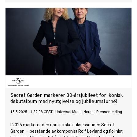
for deg, holder deg oppe og minner deg på hvem du er. Nå er
det oss!” – Alessandra Toscana er en hyllest til kvinnelig
styrke og til alle de fantastiske sommerøyeblikkene vi deler
sammen. Den handler om å finne tilbake til seg selv, ha det
gøy med sine beste venninner og danse seg fri fra gamle
forhold. Toscana er oppfølgeren til dansegulv-bangeren
“Non Stop”, og Alessandra viser nok en gang hvorfor hun er
en av de mest spennende artistene å følge med på i Europa.
Låten er produsert av den Grammy-nominerte
stjerneprodusenten William Larsen, også kjent som Nasty
Kutt. Mer om Alessandra Til tross for sin korte karriere har
Alessandra allerede markert seg som en stjerne både på
den norske og inte
Secret Garden markerer 30-årsjubileet for ikonisk
debutalbum med nyutgivelse og jubileumsturné!
15.5.2025 11:32:08 CEST
|
Universal Music Norge
|
Pressemelding
I 2025 markerer den norsk-irske suksessduoen Secret
Garden — bestående av komponist Rolf Løvland og fiolinist