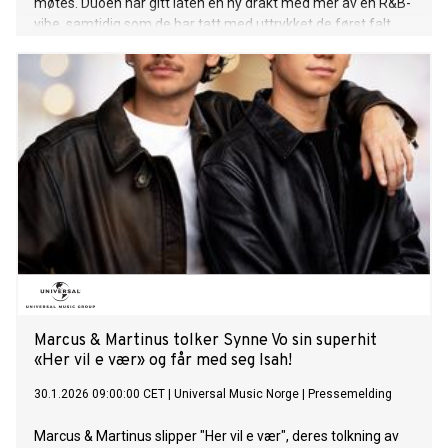
møtes. Duoen har gitt låten en ny drakt med mer av en R&B-
vibe, samtidig som de har tatt med uttrykket de først falt
pladask for: «Ok rosa blomst er en låt som har vært vår
favorittlåt av Musti i lang tid. Når vi fikk vite at vi skulle være
med i HGVM sammen, var det en av de låtene vi visste at vi
ville gjøre! Vi har gjort den om til en litt mer R&B vibe. Vi er
veldig fornøyde!» sier Marcus & Martinus. Hør låten HER!
Med «Ok rosa blomst» leverer Marcus & Martinus nok et
sterkt norskspråklig øyeblikk i årets sesong av Hver gang vi
møtes. Låten er ute nå på alle strømmetjenester. Mer om
Hver gang vi møtes: Med årets sesong av HGVM markerer
de sitt tilbakevendende fokus på norskspråklige låter. 8. mai
2026 inntar Marcus & Martinus scenen på Unity Arena i Oslo
med “The Room” - en unik one night only konsertopplevelse
som er en
Marcus & Martinus tolker Synne Vo sin superhit
«Her vil e vær» og får med seg Isah!
30.1.2026 09:00:00 CET
|
Universal Music Norge
|
Pressemelding
Marcus & Martinus slipper "Her vil e vær", deres tolkning av