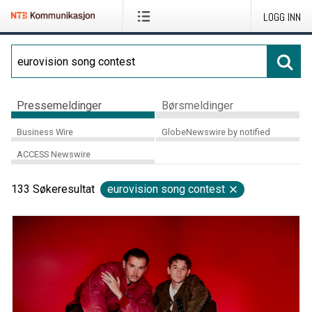
LOGG INN
Pressemeldinger
Børsmeldinger
Business Wire
GlobeNewswire by notified
ACCESS Newswire
133
Søkeresultat
eurovision song contest