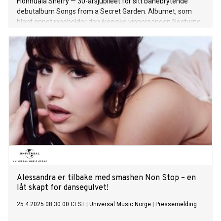
Fionnuala Sherry — 30-årsjubileet for sitt banebrytende
debutalbum Songs from a Secret Garden. Albumet, som
blant annet inneholder den ikoniske vinnersangen Nocturne
fra Eurovision Song Contest i 1995, relanseres i ny,
remastret utgave på både CD, vinyl og digitale plattformer
den 15. mai – nøyaktig 30 år etter den historiske seieren i
Dublin. Med sin unike blanding av klassisk, keltisk og norsk
folkemusikk, har Secret Garden oppnådd global suksess
gjennom tre tiår. Duoen har solgt over seks millioner album,
blitt strømmet nærmere tre milliarder ganger og mottatt
hele 113 platinatroféer fra ulike deler av verden. På sosiale
medier er musikken deres fortsatt høyst aktuell – låtene
deres er brukt i over 6.7 millioner videoer, med mer enn 11.8
milliarder visninger totalt. – Jeg møtte Fionnuala ved et
tilfeldig møte i Dublin i 1994. Hun spurte om jeg kunne tenke
meg å skrive musikk
Alessandra er tilbake med smashen Non Stop – en
låt skapt for dansegulvet!
25.4.2025 08:30:00 CEST
|
Universal Music Norge
|
Pressemelding