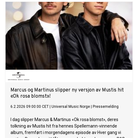
hvordan låta hørtes ut fra før av, så nå var det bare å legge
vår twist på den. Håper dere liker den!» sier Marcus &
Martinus. Hør låten HER! Med «Jente i fra by'n» leverer
Marcus & Martinus nok et sterkt norskspråklig øyeblikk i
årets sesong av Hver gang vi møtes. Låten er ute nå på alle
strømmetjenester. Mer om Hver gang vi møtes: Med årets
sesong av HGVM markerer de sitt tilbakevendende fokus på
norskspråklige låter. 8. mai 2026 inntar Marcus & Martinus
scenen på Unity Arena i Oslo med “The Room” - en unik one
night only konsertopplevelse som er en inngang i guttas
eget univers og starten på en helt ny æra. Espen Lind, Marit
Larsen, Herborg
Marcus og Martinus slipper ny versjon av Mustis hit
«Ok rosa blomst»!
6.2.2026 09:00:00 CET
|
Universal Music Norge
|
Pressemelding
I dag slipper Marcus & Martinus «Ok rosa blomst», deres
tolkning av Mustis hit fra hennes Spellemann-vinnende
album, fremført i morgendagens episode av Hver gang vi