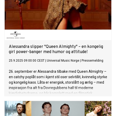
sider.» Hør Peperoncina HER Blant låtene finner vi den
splitter nye singelen Not That Deep – en selvsikker og leken
poplåt for alle som setter seg selv først: «Jeg er for opptatt
av musikk, karriere og det jeg elsker å gjøre – så hvis du skal
være en del av livet mitt, må du nesten tåle å bare være en
liten hobby ved siden av alt det andre. Hvis Tate McRae og
Megh
Alessandra slipper "Queen Almighty" – en kongelig
girl power-banger med humor og attitude!
25.9.2025 09:00:00 CEST
|
Universal Music Norge
|
Pressemelding
26. september er Alessandra tilbake med Queen Almighty –
en catchy poplåt som i kjent stil oser selvtillit, kvinnelig styrke
og kongelig kaos. Låta er energisk, storslått og ærlig – med
inspirasjon fra alt fra Dovregubbens hall til moderne
kjærlighetsdrama, og blir komplett med en filmatisk,
humoristisk og girl-powered musikkvideo! “Jeg ville lage en
låt som var ROYAL. ROYAL og CRAZY.” – Alessandra Queen
Almighty handler om å gjenoppdage sin egen styrke – selv
når man står fast i et forhold som ikke løfter deg. Det er en