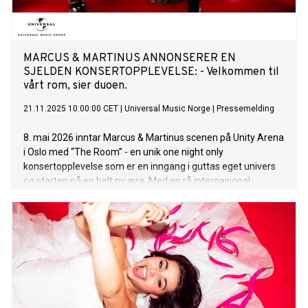
Sesongen har premiere lørdag 3. januar. 8. mai 2026 inntar
Marcus & Martinus scenen på Unity Aren
MARCUS & MARTINUS ANNONSERER EN
SJELDEN KONSERTOPPLEVELSE: - Velkommen til
vårt rom, sier duoen.
21.11.2025 10:00:00 CET
|
Universal Music Norge
|
Pressemelding
8. mai 2026 inntar Marcus & Martinus scenen på Unity Arena
i Oslo med “The Room” - en unik one night only
konsertopplevelse som er en inngang i guttas eget univers
og starten på en helt ny æra. Med en rå internasjonal
produksjon i ryggen blir det en elektrisk opplevelse du ikke vil
gå glipp av, med både gamle hits og helt nye låter fremført
for aller første gang. Billetter slippes 28. november kl. 10:00
via Ticketmaster.no – Endelig er vi tilbake i Oslo! Vi gleder
oss til en magisk kveld på Unity Arena. Takk til alle dere som
har vært med oss gjennom årene, dere betyr alt for oss.
Dette er begynnelsen på noe nytt for oss, en slags
oppvåkning, sier Marcus & Martinus. Duoen vil medvirke i