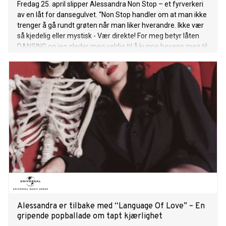
Fredag 25. april slipper Alessandra Non Stop – et fyrverkeri
av en låt for dansegulvet. “Non Stop handler om at man ikke
trenger å gå rundt grøten når man liker hverandre. Ikke vær
så kjedelig eller mystisk - Vær direkte! For meg betyr låten
DANSING og jeg gleder meg veldig til å kunne bevege meg til
denne både på scenen og dansegulvet.” – Alessandra Hør
låten HER! I “Non Stop”, oppfølgeren til “Language Of Love”,
får det unge stjerneskuddet igjen vist frem energien og
attituden fra monsterhiten “Queen of Kings” som for alvor
satte henne på kartet. Om oppfølgeren sier Alessandra:
“Non Stop er som søsteren til Language of Love, de er veldig
ulike i lydbilde og tempo, men har begge klassiske
elementer i produksjonen og melodiene som jeg er veldig
glad i bruke – det minner meg om Italia!” Låten er laget
sammen med Anders Nilsen, Mathias Nilsen og Lise Reppe,
og Alessandra kan melde at det umiddelbart oppstod kjemi
med gjengen hun nå elsker å jobbe med: “Da vi gikk inn i
studio var det en
Alessandra er tilbake med “Language Of Love” – En
gripende popballade om tapt kjærlighet