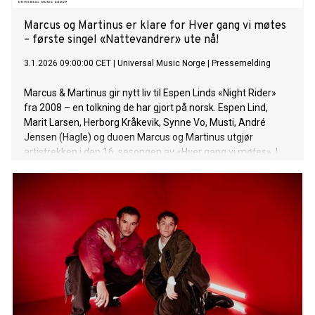
Marcus og Martinus er klare for Hver gang vi møtes
– første singel «Nattevandrer» ute nå!
3.1.2026 09:00:00 CET
|
Universal Music Norge
|
Pressemelding
Marcus & Martinus gir nytt liv til Espen Linds «Night Rider»
fra 2008 – en tolkning de har gjort på norsk. Espen Lind,
Marit Larsen, Herborg Kråkevik, Synne Vo, Musti, André
Jensen (Hagle) og duoen Marcus og Martinus utgjør
artistrekken i den 16. sesongen av «Hver gang vi møtes». I
vakre, frodige omgivelser på Hadeland har de skapt nye,
magiske musikkøyeblikk. Årets første hedersgjest er
selveste Espen Lind, og i den anledning slipper Marcus &
Martinus «Nattevandrer» – deres norske tolkning av «Night
Rider» fra 2008. De har valgt låten fordi de mener den
fortjener større anerkjennelse, og fordi tematikken treffer
dem personlig: «Vi syntes det var en utrolig fin sang som
ikke har fått nok creds. Den handler om at det kan være
ensomt å være artist, og det kan vi relatere oss til», sier
Marcus & Martinus. Med årets sesong av HGVM markerer de
sitt tilbakevendende fokus på norskspråklige låter.