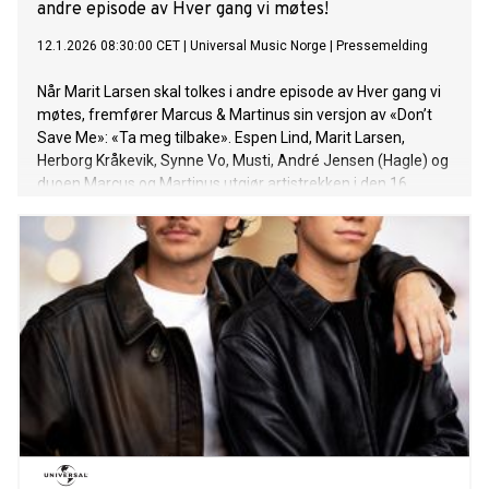
andre episode av Hver gang vi møtes!
12.1.2026 08:30:00 CET
|
Universal Music Norge
|
Pressemelding
Når Marit Larsen skal tolkes i andre episode av Hver gang vi
møtes, fremfører Marcus & Martinus sin versjon av «Don’t
Save Me»: «Ta meg tilbake». Espen Lind, Marit Larsen,
Herborg Kråkevik, Synne Vo, Musti, André Jensen (Hagle) og
duoen Marcus og Martinus utgjør artistrekken i den 16.
sesongen av «Hver gang vi møtes». I vakre, frodige
omgivelser på Hadeland har de skapt nye, magiske
musikkøyeblikk. «Don’t Save Me» er låten som umiddelbart
fanget duoens oppmerksomhet, og som de har hatt et
forhold til siden de var yngre. I sin tolkning har Marcus &
Martinus valgt å snu perspektivet i teksten og fortelle
historien fra et mannlig ståsted. Resultatet er en nær og sår
versjon, fremført med stor respekt for
originalen. Responsen fra Marit Larsen var veldig positiv – til
stor lettelse for en nervøs, men stolt duo. Hør låten HER. «Ta
meg tilbake» følger opp suksessen til «Nattevandrer», som
allerede har fått enorm respons og klatret inn på topp 10 i
Norge – og markerer nok et sterkt norskspråk