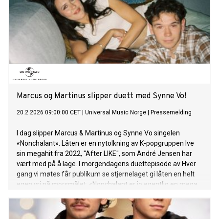
shows Høre skrikene fra første rad Men savne ropet
hjemmefra Vi var gutta da vi reiste vækk Vi kom hjæm igjen
som voksne menn Når verden rope stjerna men her er det
stopp That’s how you know you fucked up Etter stor
etterspørsel fra fansen slippes låten nå endelig på alle
strømmetjenester - og den lover stor hitfaktor! I morgen,
lørdag 13. juni opptrer Marcus & Martinus på VG-lista i Oslo.
Mer om Marcus & Martinus: M
Marcus og Martinus slipper duett med Synne Vo!
20.2.2026 09:00:00 CET
|
Universal Music Norge
|
Pressemelding
I dag slipper Marcus & Martinus og Synne Vo singelen
«Nonchalant». Låten er en nytolkning av K-popgruppen Ive
sin megahit fra 2022, "After LIKE", som André Jensen har
vært med på å lage. I morgendagens duettepisode av Hver
gang vi møtes får publikum se stjernelaget gi låten en helt
egen vri på morsmålet: «Nonchalant er jo egentlig en mega
hit i K-pop bransjen som André har vært med å skrevet og
produsert! Vi tenkte med en gang at Norge selvfølgelig også
må få høre den bangeren, men kanskje på norsk i stedet!