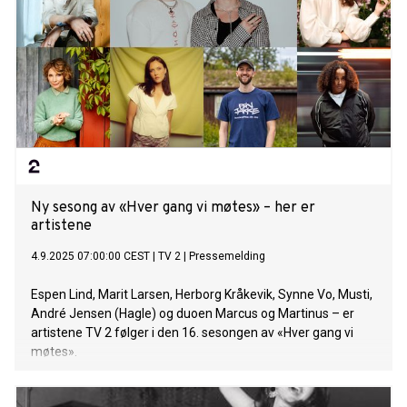
låt for alle som trenger en påminnelse om at de fortjener
bedre, og at det er lov å si “nok er nok”. Låta er skrevet
sammen med Peppina og Joonas i Finland, og fikk senere
sitt fulle uttrykk da hitmakerne Sofiloud og Anders Nilsen
kom inn i prosjektet. Låten blir tilgjengelig HER fredag kl.
00:01 Musikkvideoen er en slags moderne eventyr-parodi
med karakterene Figara (Queen Almighty) og Figaro.
Alessandra spiller rollen som rådgiver og venninne, og
prøver å få Figara t
Ny sesong av «Hver gang vi møtes» – her er
artistene
4.9.2025 07:00:00 CEST
|
TV 2
|
Pressemelding
Espen Lind, Marit Larsen, Herborg Kråkevik, Synne Vo, Musti,
André Jensen (Hagle) og duoen Marcus og Martinus – er
artistene TV 2 følger i den 16. sesongen av «Hver gang vi
møtes».