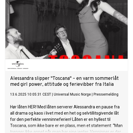
Alessandra slipper "Toscana" – en varm sommerlåt
med girl power, attitude og ferievibber fra Italia
13.6.2025 10:05:31 CEST
|
Universal Music Norge
|
Pressemelding
Hør låten HER! Med låten serverer Alessandra en pause fra
all drama og kaos i livet med en het og selvtillitsgivende låt
for den perfekte venninneferien! Låten er en hyllest til
Toscana, som ikke bare er en plass, men et statement: “Man
trenger ikke annet når man har sine jenter. Venninner er der