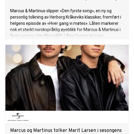
Marcus & Martinus slipper «Den fyrste song», en ny og
personlig tolkning av Herborg Kråkeviks klassiker, fremført i
helgens episode av «Hver gang vi møtes». Låten markerer
nok et sterkt norskspråklig øyeblikk for Marcus & Martinus i
årets sesong. Hør låten HER. Låten fanget duoens
oppmerksomhet, med vakre melodier og en helt spesiell
følelse som gjorde valget enkelt. Med på laget har de fått
med seg ingen andre enn Katastrofe, kjent fra superhiten
«Elektrisk». Å få fremføre låten for Herborg Kråkevik selv ble
et høydepunkt for duoen: - "Hun lo og smilte mye, så vi tror
hun likte den. Det var veldig gøy å gjøre «Den fyrste song»
for henne, vi er veldig glade for den fine responsen fra
Herborg", sier Marcus og Martinus. Med årets sesong av
HGVM markerer de sitt tilbakevendende fokus på
norskspråklige låter. 8. mai 2026 inntar Marcus & Martinus
scenen på Unity Arena i Oslo med “The Room” - en unik one
night only konsertopplevelse som er en inngang i guttas
eget univers og starten på en he
Marcus og Martinus tolker Marit Larsen i sesongens