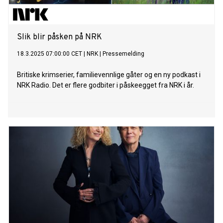
redde en kjærlighet som er tapt. Etter nesten fire år i Norge,
forteller Alessandr
Slik blir påsken på NRK
18.3.2025 07:00:00 CET
|
NRK
|
Pressemelding
Britiske krimserier, familievennlige gåter og en ny podkast i
NRK Radio. Det er flere godbiter i påskeegget fra NRK i år.