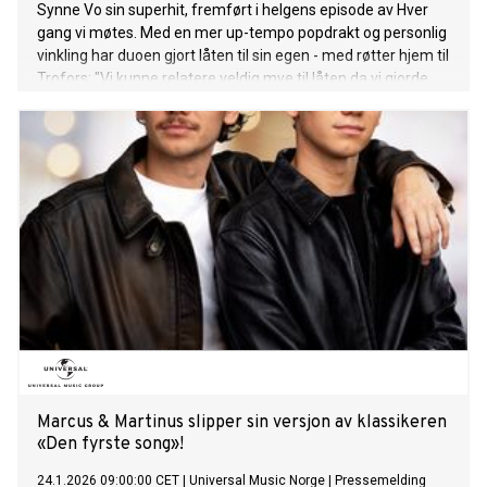
Synne Vo sin superhit, fremført i helgens episode av Hver
gang vi møtes. Med en mer up-tempo popdrakt og personlig
vinkling har duoen gjort låten til sin egen - med røtter hjem til
Trofors: "Vi kunne relatere veldig mye til låten da vi gjorde
den litt om. Nå handler den om Trofors, plassen vi kommer
fra, og da fikk den stor betydning for oss. Vi så mye
potensial i sangen", sier Marcus & Martinus. Hør låten HER. Å
fremføre låten for Synne Vo selv ble et spesielt øyeblikk: "Vi
tror Synne likte den veldig godt, det kunne vi se. :) Det var et
veldig spesielt og fint øyeblikk for oss på Hver gang vi
møtes", sier Marcus & Martinus. Med på laget har de fått
med seg stjernen Isah som overraskelsesgjest. Nok en gang
markerer Marcus & Martinus et sterkt norskspråklig øyeblikk
i årets sesong. "Her vil e vær" er ute nå på alle
strømmetjenester. Mer om Hver gang vi møtes: Med årets
sesong av HGVM markerer de sitt tilbakevendende fokus på
Marcus & Martinus slipper sin versjon av klassikeren
«Den fyrste song»!
24.1.2026 09:00:00 CET
|
Universal Music Norge
|
Pressemelding