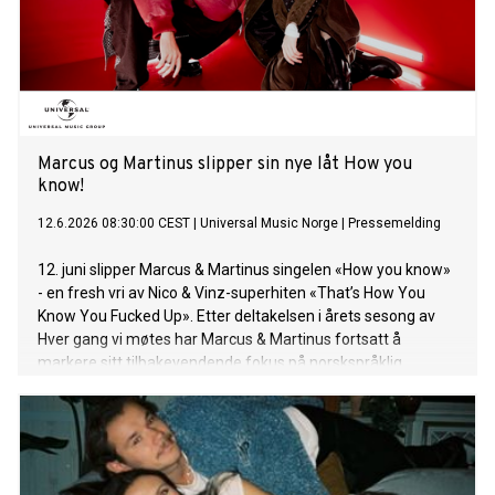
Marcus og Martinus slipper sin nye låt How you
know!
12.6.2026 08:30:00 CEST
|
Universal Music Norge
|
Pressemelding
12. juni slipper Marcus & Martinus singelen «How you know»
- en fresh vri av Nico & Vinz-superhiten «That’s How You
Know You Fucked Up». Etter deltakelsen i årets sesong av
Hver gang vi møtes har Marcus & Martinus fortsatt å
markere sitt tilbakevendende fokus på norskspråklig
musikk. Duoen har siden spilt to heftige arenakonserter på
Unity Arena på Fornebu og Avicii Arena i Stockholm, der
«How you know» ble debutert live for et ellevilt publikum. Hør
låten HER! På låten synger Marcus & Martinus: Se hva vi har
blitt til nå Leve livet vi drømte om Reise rundt og spille store