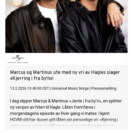
Denne synes vi passer perfekt til både oss og Synne!» sier
Marcus & Martinus. Hør låten HER! "Nonchalant" er ute nå på
alle strømmetjenester. Mer om Hver gang vi møtes: Med
årets sesong av HGVM markerer Marcus & Martinus sitt
tilbakevendende fokus på norskspråklige låter. 8. mai 2026
inntar de scenen på Unity Arena i Oslo med “The Room” - en
unik one night only konsertopplevelse som er en inngang i
guttas eget univers og starten på en helt ny æra. Kjøp
billetter HER. Espen Lind, Ma
Marcus og Martinus ute med ny vri av Hagles slager
«Kjerring i fra by'n»!
13.2.2026 10:45:00 CET
|
Universal Music Norge
|
Pressemelding
I dag slipper Marcus & Martinus «Jente i fra by'n», en splitter
ny versjon av hiten til Hagle. Låten fremføres i
morgendagens episode av Hver gang vi møtes. I kjent
HGVM-stil har duoen gitt låten sin personlige vri: «Kjerring i
fra byen er en fet poplåt som vi skrev om til en litt yngre
versjon av Hagle sin, den ble til Jente i fra byn! Vi likte