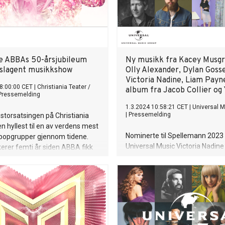
re ABBAs 50-årsjubileum
Ny musikk fra Kacey Musgr
slagent musikkshow
Olly Alexander, Dylan Gosse
Victoria Nadine, Liam Payn
8:00:00 CET
|
Christiania Teater /
album fra Jacob Collier og 
Pressemelding
1.3.2024 10:58:21 CET
|
Universal 
|
Pressemelding
storsatsingen på Christiania
en hyllest til en av verdens mest
Nominerte til Spellemann 2023 
popgrupper gjennom tidene.
Universal Music Victoria Nadine 
erer femti år siden ABBA fikk
drømmecollab med DJ-en og
 gjennombrudd da de vant
superprodusenten R3HAB St. V
n Song Contest med låten
med første selvproduserte al
 I høst skal et stjernelag
Stjerneskuddet Alessandra med
av Inger Lise Rypdal, Ben
nominasjoner til Spellemann 2
e Karlsnes, Atle Pettersen og
ganger Grammy Award-vinnend
Brænna dele scene for å hylle
songwriter Kacey Musgraves e
 verdenskjente koreografen og