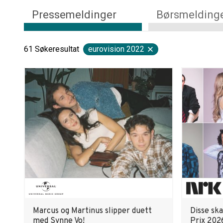
Pressemeldinger
Børsmelding
61
Søkeresultat
eurovision 2022
Marcus og Martinus slipper duett
Disse sk
med Synne Vo!
Prix 202