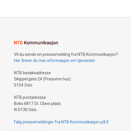
finner ste
møtte en a
den norsk
Jasmin sla
Hennes ele
tradisjone
fremført m
har vakt 
grenser. S
Vil du sende en pressemelding fra NTB Kommunikasjon?
“en totalt
Her finner du mer informasjon om tjenesten
folkemusik
har vokst 
NTB besøksadresse
kjerneomr
Skippergata 24 (Pressens hus)
og har røt
0154 Oslo
Spellemann
albumet. I 
NTB postadresse
plata også
Boks 6817 St. Olavs plass
kritikere. 
N-0130 Oslo
låtskriver
Følg pressemeldinger fra NTB Kommunikasjon på X