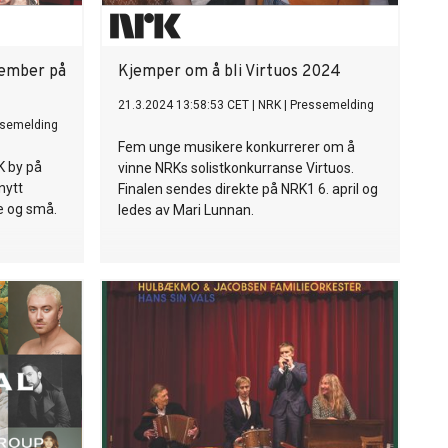
orbindes
lede, etter
en i 2022
023. Nå er
tember på
Kjemper om å bli Virtuos 2024
stemning
or hun
21.3.2024 13:58:53 CET
|
NRK
|
Pressemelding
semelding
desember.
Fem unge musikere konkurrerer om å
es mest
K by på
vinne NRKs solistkonkurranse Virtuos.
 Som
nytt
Finalen sendes direkte på NRK1 6. april og
en fra
e og små.
ledes av Mari Lunnan.