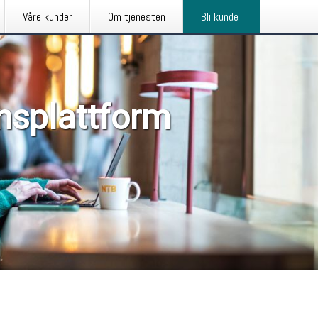
Våre kunder
Om tjenesten
Bli kunde
nsplattform