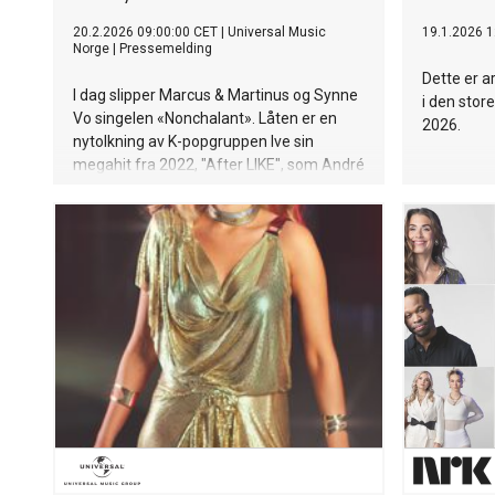
20.2.2026 09:00:00 CET
|
Universal Music
19.1.2026 1
Norge
|
Pressemelding
Dette er a
I dag slipper Marcus & Martinus og Synne
i den stor
Vo singelen «Nonchalant». Låten er en
2026.
nytolkning av K-popgruppen Ive sin
megahit fra 2022, "After LIKE", som André
Jensen har vært med på å lage. I
morgendagens duettepisode av Hver
gang vi møtes får publikum se
stjernelaget gi låten en helt egen vri på
morsmålet: «Nonchalant er jo egentlig en
mega hit i K-pop bransjen som André har
vært med å skrevet og produsert! Vi
tenkte med en gang at Norge selvfølgelig
også må få høre den bangeren, men
kanskje på norsk i stedet! Denne synes vi
passer perfekt til både oss og Synne!»
sier Marcus & Martinus. Hør låten HER!
"Nonchalant" er ute nå på alle
strømmetjenester. Mer om Hver gang vi