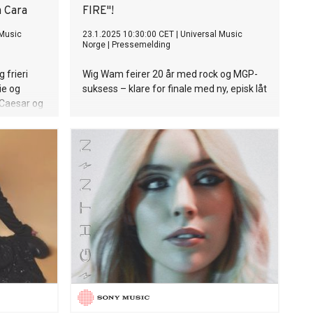
a Cara
FIRE"!
 Music
23.1.2025 10:30:00 CET
|
Universal Music
Norge
|
Pressemelding
 frieri
Wig Wam feirer 20 år med rock og MGP-
ie og
suksess – klare for finale med ny, episk låt
 Caesar og
f til
r er i dag
et
, "Please
t fem nye
ton. Short
selv
Michaels
, Julian
m også har
r Sabrinas
d låter