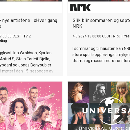
Hugo Hermansen. For mange f
allerede Alexandra med jul og g
å ha deltatt på Stille Natt-turné
og juleturné med Kurt Nilsen i 2
 nye artistene i «Hver gang
Slik blir sommaren og sep
hun klar for å gi publikum jule
»
NRK
med sin helt egne juleturné, hv
7:00:00 CEST
|
TV 2
4.6.2024 13:00:00 CEST
|
NRK
|
Pres
spiller 17 konserter i løpet av 
ding
Alexandra Rotan er en av Norg
I sommar og til hausten kan NR
kjente og folkekjære sangere.
gkvist, Ina Wroldsen, Kjartan
store sportsopplevingar, mykje 
frontfigur i KEiiNO har 27-åring
Astrid S, Stein Torleif Bjella,
drama og masse moro for stor
Eidsvoll både
bdahl og Jonas Benyoub er
vi møter i den 15. sesongen av
g vi møtes». Mandag starter
gen av den nye sesongen på
 utenfor Bodø.