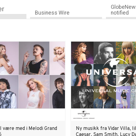
GlobeNews
er
Business Wire
notified
al være med i Melodi Grand
Ny musikk fra Vidar Villa, li
6
Caesar, Sam Smith, Lucy D