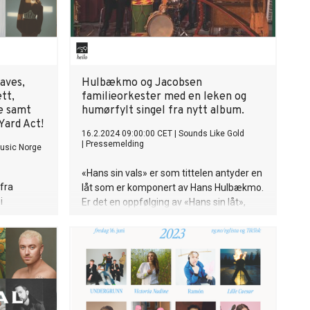
aves,
Hulbækmo og Jacobsen
tt,
familieorkester med en leken og
e samt
humørfylt singel fra nytt album.
Yard Act!
16.2.2024 09:00:00 CET
|
Sounds Like Gold
|
Pressemelding
Music Norge
«Hans sin vals» er som tittelen antyder en
fra
låt som er komponert av Hans Hulbækmo.
i
Er det en oppfølging av «Hans sin låt»,
som var et av sporene på orkesterets
incent
debutalbum, «På snei», som ble utgitt
bum
2017? Kanskje det, den har i hvert fall den
 to gjeve
samme musikalske lekenheten som alltid
023 Sju
har vært et av kjennetegnene på
e singer-
Hulbækmo & Jacobsen familieorkester,
r ute med
med en sterk melodi, innslag av