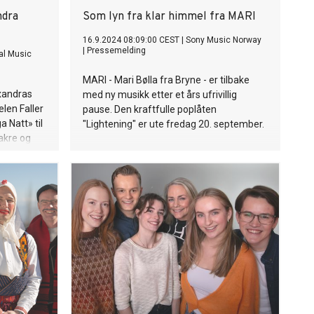
 ærlige
ndra
Som lyn fra klar himmel fra MARI
rs spiller
 Selena
16.9.2024 08:09:00 CEST
|
Sony Music Norway
|
Pressemelding
t seg
al Music
rosjekt
MARI - Mari Bølla fra Bryne - er tilbake
e You First
xandras
med ny musikk etter et års ufrivillig
makebit er
len Faller
pause. Den kraftfulle poplåten
oving
 Natt» til
"Lightening" er ute fredag 20. september.
vakre og
la er her».
bildejula
g hvor godt
skelig, om
endelig
ler, og
 da
og trosser
evet
kus
ega Tom