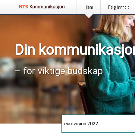
Hjem
Følg innhold
Din kommunikasjo
– for viktige budskap