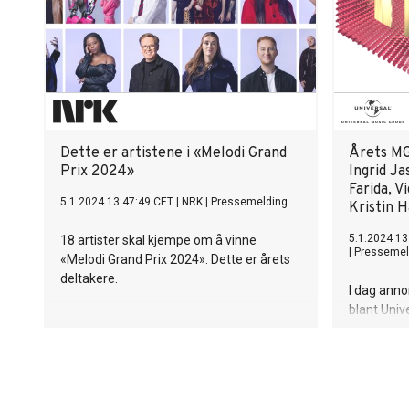
spennende rytmer og groover, og selv om
danseren 
det er dansemusikk det er snakk om, så
forestillin
dukker det også opp de vakreste
dypdykke i
melodier. På dette albumet har familien
kjent med
satt seg fore å utforske og utvide
hyllest til
sjangeren på sitt vis.
presentere
ferske reg
Dette er artistene i «Melodi Grand
Årets MG
Prix 2024»
Ingrid Ja
Farida, Vi
5.1.2024 13:47:49 CET
|
NRK
|
Pressemelding
Kristin 
5.1.2024 13
18 artister skal kjempe om å vinne
|
Pressemel
«Melodi Grand Prix 2024». Dette er årets
deltakere.
I dag anno
blant Univ
delfinalen
Halland, MI
Eli Kristin
av stabele
delfinale e