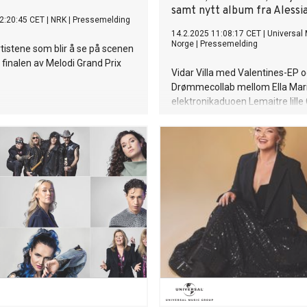
samt nytt album fra Alessi
2:20:45 CET
|
NRK
|
Pressemelding
14.2.2025 11:08:17 CET
|
Universal
Norge
|
Pressemelding
rtistene som blir å se på scenen
e finalen av Melodi Grand Prix
Vidar Villa med Valentines-EP og
Drømmecollab mellom Ella Mar
elektronikaduoen Lemaitre lille
Tyr slår seg sammen på årets
Valentinslåt Fra Eurovision-trium
global suksess Sabrina Carpente
ute med en deluxeversjon av
albumet Short n’ Sweet. Album
inneholder hitlåtene "Espresso"
Please Please" og “Taste” sam
låter og en duett med Dolly Par
n’ Sweet er skrevet av Sabrina 
sammen med Amy Allen, Julia 
og Steph Jones samt John Ryan
Bunetta og Jack Antonoff - so
produserte albumet. Albumet e
mest personlige album til nå me