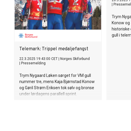
20.3.2025 1
|
Pressemel
Trym Nyga
Konow og 
historiske
gull i tele
Telemark: Trippel medaljefangst
22.3.2025 19:43:00 CET
|
Norges Skiforbund
|
Pressemelding
Trym Nygaard Løken sørget for VM gull
nummer tre, mens Kaja Bjørnstad Konow
og Gøril Strøm Eriksen tok sølv og bronse
under lørdagens parallell sprint.