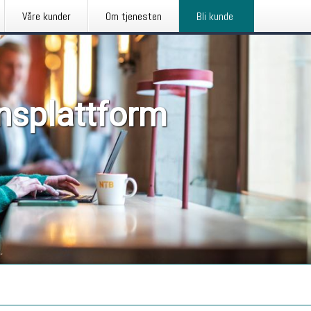
Våre kunder
Om tjenesten
Bli kunde
nsplattform