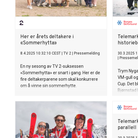
Her er årets deltakere i
Telemark
«Sommerhytta»
historie
8.4.2025 10:32:10 CEST
|
TV 2
|
Pressemelding
30.3.2025 1
|
Pressemel
En ny sesong av TV 2-suksessen
Trym Nygaa
«Sommerhytta» er snart i gang. Her er de
VM-gull og
fire deltakerparene som skal konkurrere
Cup. Det b
om å vinne sin sommerhytte.
Bjørnstad 
kjørte også
norsk på s
World Cup-
Telemark
parallell