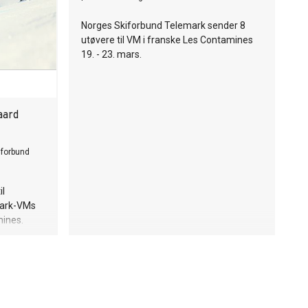
Norges Skiforbund Telemark sender 8
utøvere til VM i franske Les Contamines
19. - 23. mars.
aard
iforbund
il
emark-VMs
mines.