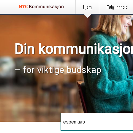
Hjem
Følg innhold
Din kommunikasjo
– for viktige budskap