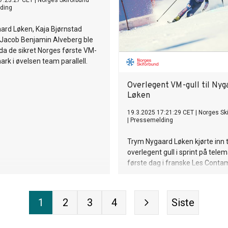
7:23:27 CET
|
Norges Skiforbund
ding
ard Løken, Kaja Bjørnstad
Jacob Benjamin Alveberg ble
 da de sikret Norges første VM-
mark i øvelsen team parallell.
Overlegent VM-gull til Nyg
Løken
19.3.2025 17:21:29 CET
|
Norges Sk
|
Pressemelding
Trym Nygaard Løken kjørte inn t
overlegent gull i sprint på tel
første dag i franske Les Conta
1
2
3
4
Siste