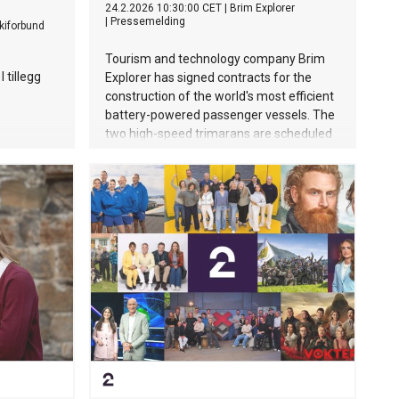
24.2.2026 10:30:00 CET
|
Brim Explorer
|
Pressemelding
kiforbund
Tourism and technology company Brim
 tillegg
Explorer has signed contracts for the
construction of the world's most efficient
battery-powered passenger vessels. The
two high-speed trimarans are scheduled
for delivery in spring 2027.