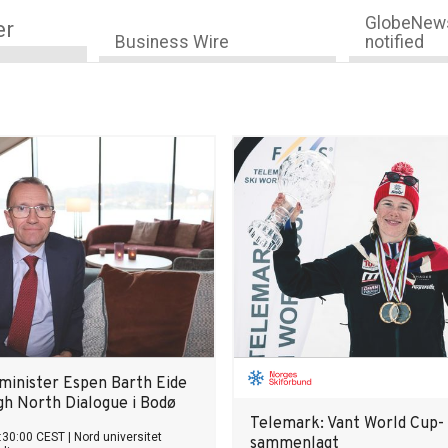
GlobeNews
er
Business Wire
notified
minister Espen Barth Eide
gh North Dialogue i Bodø
Telemark: Vant World Cup-
:30:00 CEST
|
Nord universitet
sammenlagt