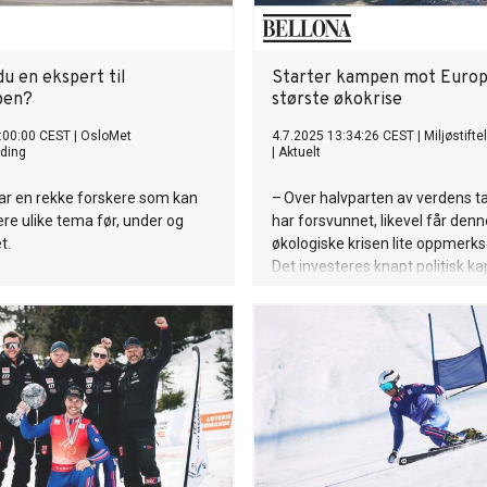
u en ekspert til
Starter kampen mot Europ
pen?
største økokrise
:00:00 CEST
|
OsloMet
4.7.2025 13:34:26 CEST
|
Miljøstift
ding
|
Aktuelt
ar en rekke forskere som kan
– Over halvparten av verdens t
e ulike tema før, under og
har forsvunnet, likevel får denn
t.
økologiske krisen lite oppmerk
Det investeres knapt politisk kap
offentlige midler i å restaurere
kritiske økosystemene. Dette ska
noe med, sier Bellona-stifter Fr
Hauge som nylig inviterte inter
eksperter og industri til Senter 
Restaurering i Lofoten.