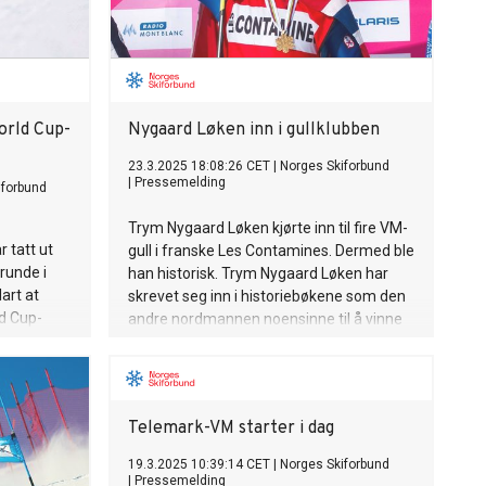
orld Cup-
Nygaard Løken inn i gullklubben
23.3.2025 18:08:26 CET
|
Norges Skiforbund
|
Pressemelding
iforbund
Trym Nygaard Løken kjørte inn til fire VM-
 tatt ut
gull i franske Les Contamines. Dermed ble
runde i
han historisk. Trym Nygaard Løken har
art at
skrevet seg inn i historiebøkene som den
d Cup-
andre nordmannen noensinne til å vinne
samtlige gullmedaljer i et Telemark-VM.
Ikke siden Eirik Rykhus i 2007 har en norsk
utøver klart denne bragden.
Telemark-VM starter i dag
19.3.2025 10:39:14 CET
|
Norges Skiforbund
|
Pressemelding