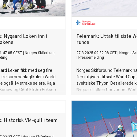
: Nygaard Løken inn i
Telemark: Uttak til siste W
bøkene
runde
1:47:05 CEST
|
Norges Skiforbund
27.3.2025 09:32:08 CET
|
Norges Sk
ding
|
Pressemelding
rd Løken fikk med seg fire
Norges Skiforbund Telemark har
 tre sammenlagtkuler i World
fem utøvere til siste World Cup-
le også 14 strake seiere. Kaja
sveitsiske Thyon. Det allerede kl
Konow og Gøril Strøm Eriksen
Nygaard Løken har vunnet Worl
 blant annet inn til dobbelt
sammenlagt.
printdistansen under helgas
finale.
: Historisk VM-gull i team