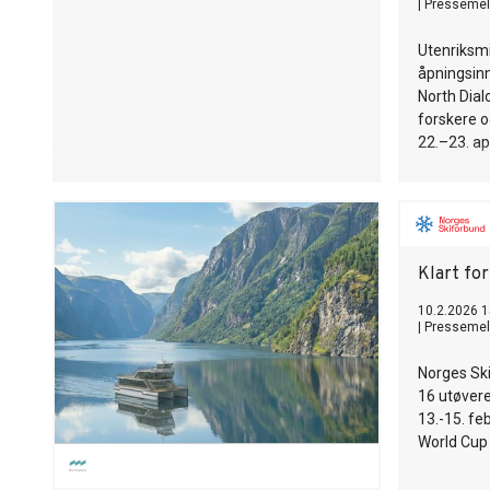
|
Pressemel
Utenriksmi
åpningsinn
North Dial
forskere o
22.–23. apr
Klart for
10.2.2026 1
|
Pressemel
Norges Ski
16 utøver
13.-15. fe
World Cup 