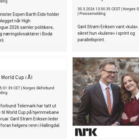
ding
30.3.2026 13:50:35 CEST
|
Norges S
|
Pressemelding
nister Espen Barth Eide holder
legget når High
Gøril Strøm Eriksen vant «kula». I
ogue 2026 samler politikere,
sikret hun «kulene» i sprint og
g næringslivsaktører i Bodø
parallellsprint.
il.
 World Cup i Ål
5:01:39 CET
|
Norges Skiforbund
ding
forbund Telemark har tatt ut
e til World Cup på hjemmebane
bruar. Gøril Strøm Eriksen leder
foran helgens renn i Hallingdal.