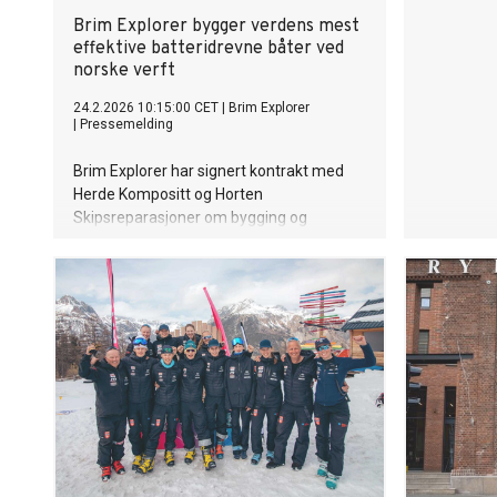
Brim Explorer bygger verdens mest
effektive batteridrevne båter ved
norske verft
24.2.2026 10:15:00 CET
|
Brim Explorer
|
Pressemelding
Brim Explorer har signert kontrakt med
Herde Kompositt og Horten
Skipsreparasjoner om bygging og
utrustning av verdens mest effektive
batteridrevne båter. De to
høyhastighetstrimaranene skal leveres
våren 2027.