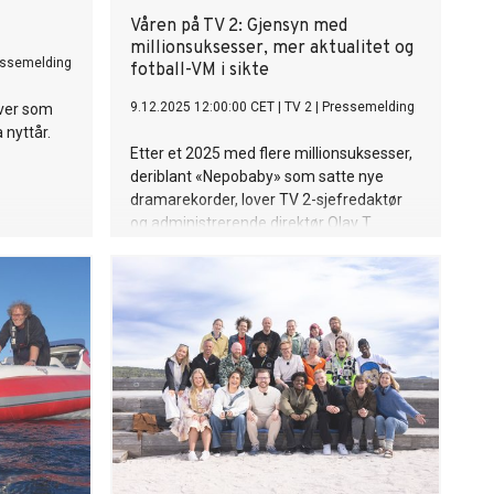
Våren på TV 2: Gjensyn med
millionsuksesser, mer aktualitet og
essemelding
fotball-VM i sikte
9.12.2025 12:00:00 CET
|
TV 2
|
Pressemelding
over som
 nyttår.
Etter et 2025 med flere millionsuksesser,
deriblant «Nepobaby» som satte nye
dramarekorder, lover TV 2-sjefredaktør
og administrerende direktør Olav T.
Sandnes en vår fylt med variert
underholdning, store sportsøyeblikk og
nyheter døgnet rundt. Ett av
høydepunktene i vår er realitysuksessen
«Spillet», som er tilbake med ny
kjendissesong – der Birgit Skarstein, Stian
Blipp og Aylar Lie er blant spillerne.