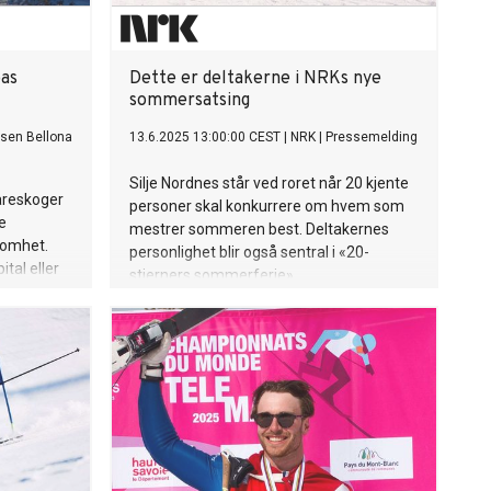
as
Dette er deltakerne i NRKs nye
sommersatsing
elsen Bellona
13.6.2025 13:00:00 CEST
|
NRK
|
Pressemelding
Silje Nordnes står ved roret når 20 kjente
areskoger
personer skal konkurrere om hvem som
e
mestrer sommeren best. Deltakernes
somhet.
personlighet blir også sentral i «20-
ital eller
stjerners sommerferie».
 disse
l vi gjøre
ederic
nasjonale
for Marin