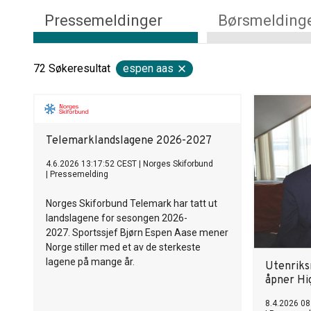
Pressemeldinger
Børsmelding
72
Søkeresultat
espen aas
Telemarklandslagene 2026-2027
4.6.2026 13:17:52 CEST
|
Norges Skiforbund
|
Pressemelding
Norges Skiforbund Telemark har tatt ut
landslagene for sesongen 2026-
2027. Sportssjef Bjørn Espen Aase mener
Norge stiller med et av de sterkeste
lagene på mange år.
Utenriks
åpner Hi
8.4.2026 08