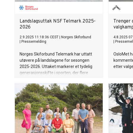
Landslagsuttak NSF Telmark 2025-
Trenger d
2026
valgkam
2.9.2025 11:18:36 CEST
|
Norges Skiforbund
4.8.2025 07
|
Pressemelding
|
Pressemel
Norges Skiforbund Telemark har uttatt
OsloMet h
utøvere på landslagene for sesongen
kommenter
2025-2026. Uttaket markerer et tydelig
etter valge
generasjonsskifte i sporten, der flere
etablerte profiler legger opp, samtidig
som nye talenter får sjansen på øverste
nivå.