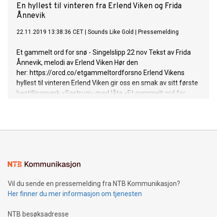
En hyllest til vinteren fra Erlend Viken og Frida
Ånnevik
22.11.2019 13:38:36 CET
|
Sounds Like Gold
|
Pressemelding
Et gammelt ord for snø - Singelslipp 22 nov Tekst av Frida
Ånnevik, melodi av Erlend Viken Hør den
her: https://orcd.co/etgammeltordforsno Erlend Vikens
hyllest til vinteren Erlend Viken gir oss en smak av sitt første
bestillingsverk «Sastrugi» med låta «Et gammelt ord for
Snø». Låta er et utdrag fra et programmatisk verk som tar
for seg vinteren fra første snødryss til siste slaps: en hyllest
til vinteren, men også et uttrykk for bekymring for at
vinteren er i endring. Et stjernelag av musikere Viken er en
annerkjent folkemusiker med en sterk utferdstrang, som
her gjør seg gjeldende i samarbeidet med feirede musikere
fra jazz-, pop- og rock-sjangeren. Teksten til «Et gammelt
ord for snø» er skrevet av Frida Ånnevik og sunget av den
Vil du sende en pressemelding fra NTB Kommunikasjon?
fremadstormende jazzstjernen Ellen Andrea Wang (vinner i
Her finner du mer informasjon om tjenesten
Spellemannprisen 2019 i jazzkategorien med
suksessbandet GURLS). Valget av tittelen Sastrugi er basert
NTB besøksadresse
på tanken om langstrakte vidder, evighetsfølelse, ro,