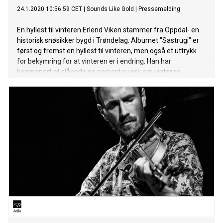
24.1.2020 10:56:59 CET
|
Sounds Like Gold
|
Pressemelding
En hyllest til vinteren Erlend Viken stammer fra Oppdal- en
historisk snøsikker bygd i Trøndelag. Albumet "Sastrugi" er
først og fremst en hyllest til vinteren, men også et uttrykk
for bekymring for at vinteren er i endring. Han har
komponert et slående og personlig verk om vinteren,
framført sammen med et stjernelag av musikere.
Frida Ånnevik har bidratt med to tekster, sunget av Ellen
Andrea Wang og Marius Graff. Erlend er en av Norges mest
meritterte folkemusikere og har de siste årene satset på sin
trio Erlend Viken Trio, som tar folkemusikken utenfor boksen
og viser et sterkt behov for utforskertrang. Dette albumet
understreker utforskertrangen ytterligere, vinterens ulike
faser fra det vare til det sterkt rytmiske, gjennom et verk
hvor folkemusikkens særegne trekk innhylles i
medmusikernes bakgrunn i jazz og pop. "Hver gang vi
møtes"-aktuelle Frida Ånnevik har bidratt med to tekster på
albumet og Tuva Syvertsen er gjesteartist på sporet
"Pudder". Hør albumet her: https://orcd.co/