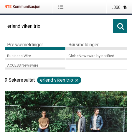
LOGG INN
Pressemeldinger
Børsmeldinger
Business Wire
GlobeNewswire by notified
ACCESS Newswire
9
Søkeresultat
erlend viken trio