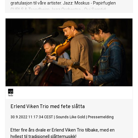
gratulasjon til våre artister. Jazz: Moskus - Papirfuglen
GURLS & Trondheim Jazz Orchestra - Oui Samtid:
Løvlid/Hytta/Nyhus - UNAMNA Country: Trond Svendsen &
Tuxedo - Don't Trust the Moon TONOs komponistpris: Bjørn
Morten Christophersen - The Lapse of Time
Tradisjonsmusikk: Akselsen/Kvernberg/Carstensen - Horta
Erlend Viken Trio - Fete slåtta
Erlend Viken Trio med fete slåtta
30.9.2022 11:17:34 CEST
|
Sounds Like Gold
|
Pressemelding
Etter fire års dvale er Erlend Viken Trio tilbake, med en
hyllest til tradisjonell slåttemusikk!