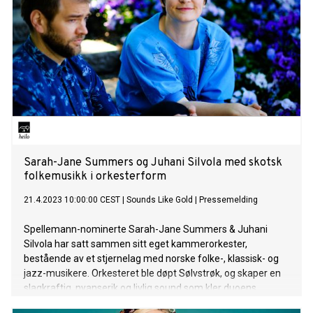
Sarah-Jane Summers og Juhani Silvola med skotsk
folkemusikk i orkesterform
21.4.2023 10:00:00 CEST
|
Sounds Like Gold
|
Pressemelding
Spellemann-nominerte Sarah-Jane Summers & Juhani
Silvola har satt sammen sitt eget kammerorkester,
bestående av et stjernelag med norske folke-, klassisk- og
jazz-musikere. Orkesteret ble døpt Sølvstrøk, og skaper en
slagkraftig, nyanserik og livlig sound som kler duoens
sjangeroverskridende musikk utmerket.