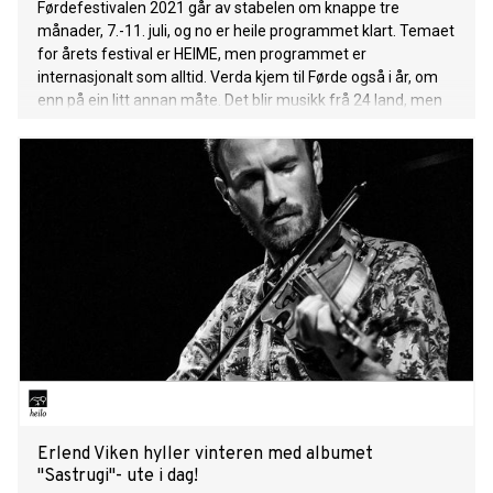
Førdefestivalen 2021 går av stabelen om knappe tre
månader, 7.-11. juli, og no er heile programmet klart. Temaet
for årets festival er HEIME, men programmet er
internasjonalt som alltid. Verda kjem til Førde også i år, om
enn på ein litt annan måte. Det blir musikk frå 24 land, men
musikarane som står på scena bur alle i Norge. -
Festivalprogrammet er stort, går over fem dagar, omfattar
fleire urpremierar og nye produksjonar, og totalt like mange
konsertar som eit vanleg år, seier direktør Per Idar Almås.
Den store skilnaden er at festivalen i år vil ha svært redusert
publikumskapasitet. Det er med andre ord all mogleg grunn
for alle som vil på festival å sikre seg billettar til konsertane
på førehand.
Erlend Viken hyller vinteren med albumet
"Sastrugi"- ute i dag!