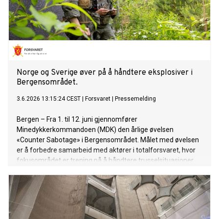
Norge og Sverige øver på å håndtere eksplosiver i
Bergensområdet.
3.6.2026 13:15:24 CEST
|
Forsvaret
|
Pressemelding
Bergen – Fra 1. til 12. juni gjennomfører
Minedykkerkommandoen (MDK) den årlige øvelsen
«Counter Sabotage» i Bergensområdet. Målet med øvelsen
er å forbedre samarbeid med aktører i totalforsvaret, hvor
fokusområdet er trening på å håndtere trusselsituasjoner
med eksplosjoner både land og i sjø.