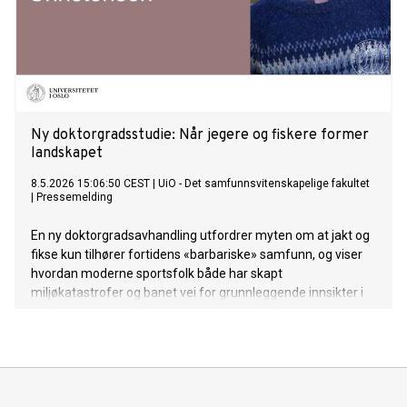
Ny doktorgradsstudie: Når jegere og fiskere former
landskapet
8.5.2026 15:06:50 CEST
|
UiO - Det samfunnsvitenskapelige fakultet
|
Pressemelding
En ny doktorgradsavhandling utfordrer myten om at jakt og
fikse kun tilhører fortidens «barbariske» samfunn, og viser
hvordan moderne sportsfolk både har skapt
miljøkatastrofer og banet vei for grunnleggende innsikter i
naturvern.