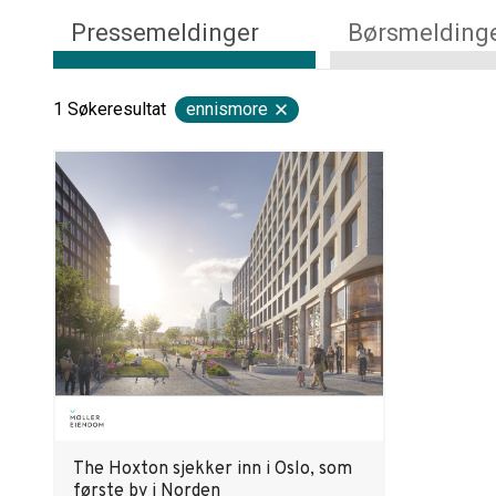
Pressemeldinger
Børsmelding
1
Søkeresultat
ennismore
The Hoxton sjekker inn i Oslo, som
første by i Norden