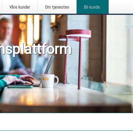
Våre kunder
Om tjenesten
Bli kunde
nsplattform