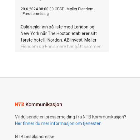
20.6.2024 08:00:00 CEST
|
Møller Eiendom
|
Pressemelding
Oslo seiler inn på liste med London og
New York når The Hoxton etablerer sitt
første hotell i Norden. AB Invest, Møller
Eiendom og Ennismore har gått sammen
om et internasjonalt hotell i Oslo sentrum,
mellom Youngstorget og det nye
regjeringskvartalet. The Hoxton Oslo, med
144 rom, bar og restauranter, åpner i
2027.
Vil du sende en pressemelding fra NTB Kommunikasjon?
Her finner du mer informasjon om tjenesten
NTB besøksadresse