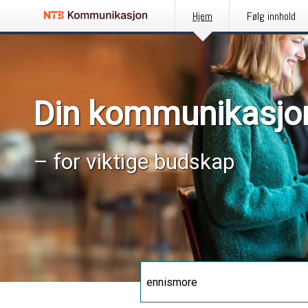
Hjem
Følg innhold
Din kommunikasjo
– for viktige budskap