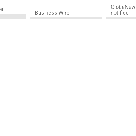
GlobeNews
er
Business Wire
notified