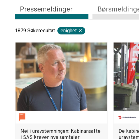
Pressemeldinger
Børsmelding
1879
Søkeresultat
enighet
Nei i uravstemningen: Kabinansatte
De kabina
i SAS krever nye samtaler
uravstemn