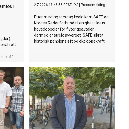
2.7.2026 18:46:56 CEST
|
YS
|
Pressemelding
amles i
Etter mekling torsdag kveld kom SAFE og
Norges Rederiforbund til enighet i årets
hovedoppgjør for flyteriggavtalen,
dermed er streik avverget. SAFE sikret
Agder)
historisk pensjonsløft og økt kjøpekraft.
onal rett
aina står
s til