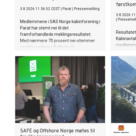
førstko
3.8.2026 11:36:52 CEST
|
Parat
|
Pressemelding
3.8.2026 11
|
Pressemel
Medlemmene i SAS Norge kabinforening i
Parat har stemt nei til det
Resultate
framforhandlede meklingsresultatet.
Kabinavtale
Med nærmere 70 prosent nei-stemmer
medlemmene
sendes partene nå tilbake til
forslaget.
forhandlingsbordet. Parat ber om
ut ny plas
umiddelbare samtaler med SAS og NHO
forbunde
Luftfart for å unngå streik.
Kabinavtal
SAFE og Offshore Norge møtes til