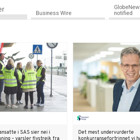
GlobeNews
er
Business Wire
notified
nsatte i SAS sier nei i
Det mest undervurderte
ing – varsler flystreik fra
konkurransefortrinnet vi h