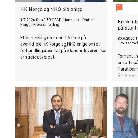
HK Norge og NHO ble enige
1.7.2026 01:43:59 CEST
|
Handel og Kontor i
Brudd i 
Norge
|
Pressemelding
på Stort
Etter mekling mer enn 1,5 time på
30.6.2026 1
|
Pressemel
overtid, ble HK Norge og NHO enige om et
forhandlingsresultat på Standardoverenskomsten. Dermed
Forhandlin
er streik avverget.
ansatte på
Parat ber 
å finne en 