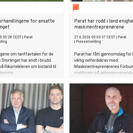
forhandlingene for ansatte
Parat har rodd i land enigh
inget
maskinentreprenørene
3:35:28 CEST
|
Parat
27.6.2026 00:03:37 CEST
|
Parat
ding
|
Pressemelding
gene om tariffavtalen for de
Parat har fått gjennomslag for 
 Stortinget har endt i brudd.
viktig velferdskrav med
nå Riksmekleren om bistand til
Maskinentreprenørenes Forbun
løsning.
meklingen på anleggsoverens
Den varslede streiken i anlegg
er dermed avverget.