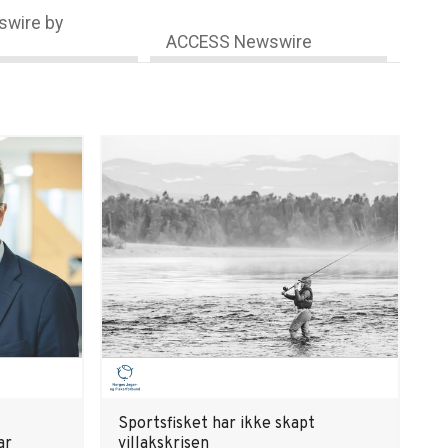
wire by
ACCESS Newswire
Sportsfisket har ikke skapt
ar
villakskrisen