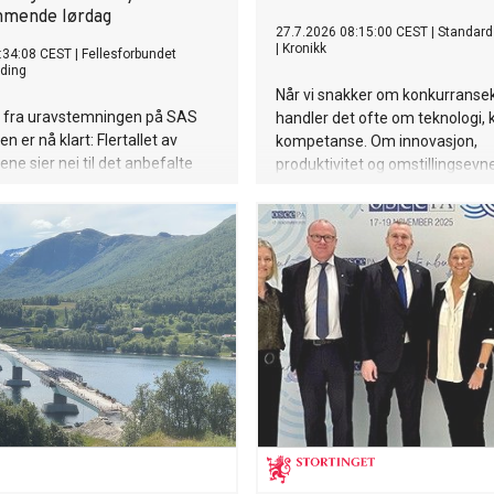
mmende lørdag
27.7.2026 08:15:00 CEST
|
Standard
|
Kronikk
:34:08 CEST
|
Fellesforbundet
ding
Når vi snakker om konkurransek
t fra uravstemningen på SAS
handler det ofte om teknologi, 
n er nå klart: Flertallet av
kompetanse. Om innovasjon,
 sier nei til det anbefalte
produktivitet og omstillingsevn
 Fellesforbundet sender derfor
av våre viktigste konkurransefo
sfratredelse for samtlige av
snakker vi sjelden om. Evnen til 
ts medlemmer på SAS
en.