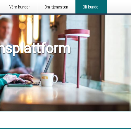
Våre kunder
Om tjenesten
Bli kunde
nsplattform