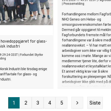
23.6.2026 17:49:51 CEST
|
Fagforbu
|
Pressemelding
Forhandlingene mellom Fagfor
NHO Geneo om Helse- og
omsorgsoverenskomsten førte 
Dermed går oppgjøret til meklin
Fagforbundets fremste mål for
forhandlingene var å sikre m
 hovedoppgjøret for glass-
reallønnsvekst. – Vi har møtt e
sk industri
arbeidsgiver som ikke var villig t
9:29:24 CEST
|
Forbundet Styrke
komme oss i møte. Mange av v
ding
medlemmer tjener lite, derfor v
reallønnsvekst et krystallklart k
Norsk Industri ble tirsdag enige
Et annet viktig krav var å sikre
ariffavtale for glass- og
forskuttering av pleiepenger. N
ndustri.
arbeidsgiver ikke gikk med på d
kravene, måtte det bli brudd, sie
Leistad fra Fagforbundets ledel
Avtalen det ble forhandlet om e
1
2
3
4
5
Siste
og omsorgsoverenskomsten, ka
481. Fagforbundet forhandlet