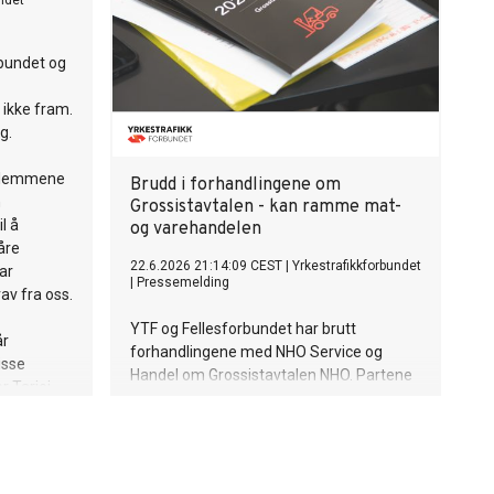
ndet
bundet og
ikke fram.
g.
edlemmene
Brudd i forhandlingene om
n
Grossistavtalen - kan ramme mat-
il å
og varehandelen
åre
22.6.2026 21:14:09 CEST
|
Yrkestrafikkforbundet
ar
|
Pressemelding
rav fra oss.
YTF og Fellesforbundet har brutt
år
forhandlingene med NHO Service og
isse
Handel om Grossistavtalen NHO. Partene
r Tarjei
må nå møtes hos Riksmekleren.
se.
r Helse-
lt avtale
 sammen