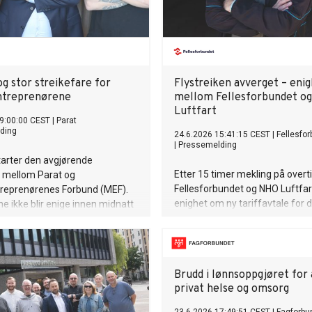
g stor streikefare for
Flystreiken avverget – eni
ntreprenørene
mellom Fellesforbundet o
Luftfart
9:00:00 CEST
|
Parat
ding
24.6.2026 15:41:15 CEST
|
Fellesfo
|
Pressemelding
tarter den avgjørende
Etter 15 timer mekling på over
 mellom Parat og
Fellesforbundet og NHO Luftfart
reprenørenes Forbund (MEF).
enighet om ny tariffavtale for 
ne ikke blir enige innen midnatt
kabinansatte i SAS. Flystreike
l Parats medlemmer være i
avverget.
 lørdag morgen.
Brudd i lønnsoppgjøret for 
privat helse og omsorg