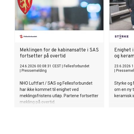
Meklingen for de kabinansatte i SAS
Enighet i
fortsetter på overtid
og kerami
24.6.2026 00:08:31 CEST
|
Fellesforbundet
23.6.2026 1
|
Pressemelding
|
Pressemel
NHO Luftfart / SAS og Fellesforbundet
Styrke og 
har ikke kommet til enighet ved
om en ny t
meklingsfristens utløp. Partene fortsetter
keramisk i
mekling på overtid.