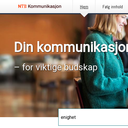
Hjem
Følg innhold
Din kommunikasjo
– for viktige budskap