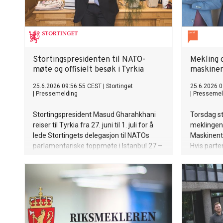
Stortingspresidenten til NATO-
Mekling o
møte og offisielt besøk i Tyrkia
maskine
25.6.2026 09:56:55 CEST
|
Stortinget
25.6.2026 0
|
Pressemelding
|
Pressemel
Stortingspresident Masud Gharahkhani
Torsdag s
reiser til Tyrkia fra 27. juni til 1. juli for å
meklingen
lede Stortingets delegasjon til NATOs
Maskinent
parlamentariske toppmøte i Istanbul 27.–
Hvis parte
28. juni.
fredag, vi
streik fra