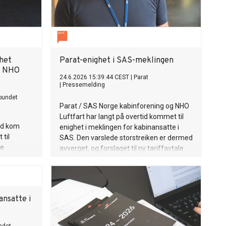
ghet
Parat-enighet i SAS-meklingen
g NHO
24.6.2026 15:39:44 CEST
|
Parat
|
Pressemelding
rbundet
Parat / SAS Norge kabinforening og NHO
Luftfart har langt på overtid kommet til
tid kom
enighet i meklingen for kabinansatte i
 til
SAS. Den varslede storstreiken er dermed
de
avverget, og forslaget til ny tariffavtale
n er dermed
sendes nå ut til uravstemning blant
medlemmene.
ansatte i