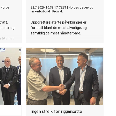
 Norge
22.7.2026 10:38:17 CEST
|
Norges Jeger- og
Fiskerforbund
|
Kronikk
raft,
Oppdrettsrelaterte påvirkninger er
kapital og
fortsatt blant de mest alvorlige, og
samtidig de mest håndterbare.
e. Men et
rtrinn
å bli enige.
Ingen streik for riggansatte