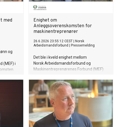
et med
Enighet om
Anleggsoverenskomsten for
maskinentreprenører
26.6.2026 23:55:12 CEST
|
Norsk
Arbeidsmandsforbund
|
Pressemelding
lønn og
Det ble i kveld enighet mellom
Norsk Arbeidsmandsforbund og
d (MEF) i
Maskinentreprenørenes Forbund (MEF)
komsten.
om forslag til revidert
ssektoren
Anleggsoverenskomst for
maskinentreprenører for perioden 2026–
2028.