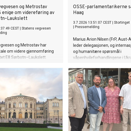
vegvesen og Metrostav
OSSE-parlamentarikerne s
 enige om videreføring av
Haag
tn–Laukslett
3.7.2026 13:51:07 CEST
|
Stortinget
|
Pressemelding
:37:49 CEST
|
Statens vegvesen
ding
Marius Arion Nilsen (FrP, Aust-
egvesen og Metrostav har
leder delegasjonen, og internasj
tale om videre gjennomføring
og humanitære spørsmål i
tet E8 Sørbotn–Laukslett.
våpenhvileforhandlingene i Ukr
krer framdriften i prosjektet
på agendaen når OSSEs
ursen i Bertelsen & Garpestad
parlamentarikerforsamling møte
re i år, og anleggsarbeidene på
hovedsesjon i Haag 4.–8. juli.
gen kan etter planen
 i august.