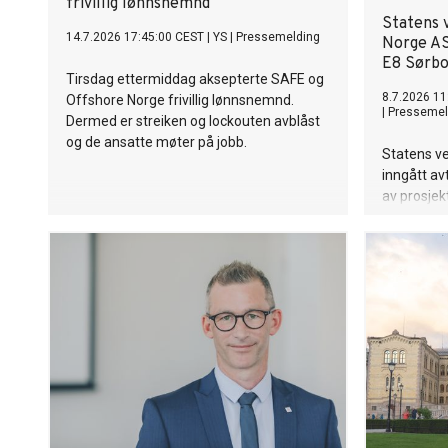
frivillig lønnsnemnd
Statens 
14.7.2026 17:45:00 CEST
|
YS
|
Pressemelding
Norge AS
E8 Sørbo
Tirsdag ettermiddag aksepterte SAFE og
8.7.2026 11
Offshore Norge frivillig lønnsnemnd.
|
Pressemel
Dermed er streiken og lockouten avblåst
og de ansatte møter på jobb.
Statens v
inngått av
av prosjek
Avtalen si
etter konk
AS tidlige
den nye ve
gjenopptas