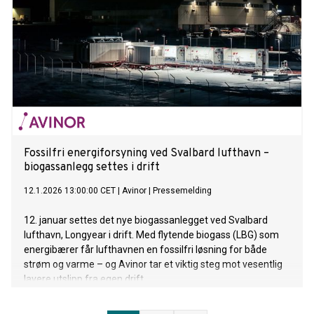
Fossilfri energiforsyning ved Svalbard lufthavn –
biogassanlegg settes i drift
12.1.2026 13:00:00 CET
|
Avinor
|
Pressemelding
12. januar settes det nye biogassanlegget ved Svalbard
lufthavn, Longyear i drift. Med flytende biogass (LBG) som
energibærer får lufthavnen en fossilfri løsning for både
strøm og varme – og Avinor tar et viktig steg mot vesentlig
lavere utslipp fra egen drift.