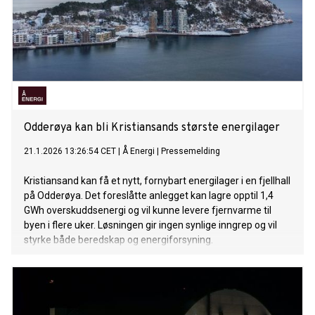
Odderøya kan bli Kristiansands største energilager
21.1.2026 13:26:54 CET
|
Å Energi
|
Pressemelding
Kristiansand kan få et nytt, fornybart energilager i en fjellhall
på Odderøya. Det foreslåtte anlegget kan lagre opptil 1,4
GWh overskuddsenergi og vil kunne levere fjernvarme til
byen i flere uker. Løsningen gir ingen synlige inngrep og vil
styrke både beredskap og energiforsyning.