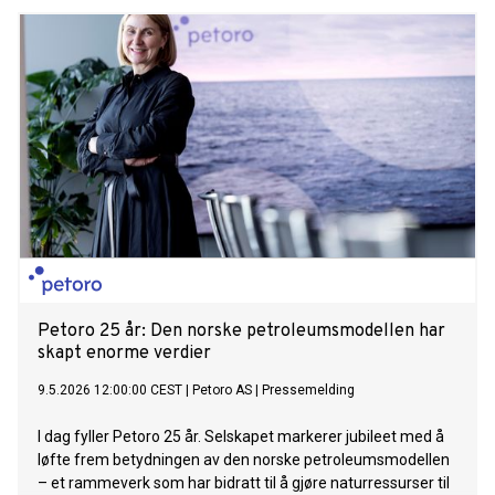
i 2060. For å realisere dette må pilotprosjekter skaleres til
industriell drift, noe som krever tydeligere politiske rammer.
Petoro 25 år: Den norske petroleumsmodellen har
skapt enorme verdier
9.5.2026 12:00:00 CEST
|
Petoro AS
|
Pressemelding
I dag fyller Petoro 25 år. Selskapet markerer jubileet med å
løfte frem betydningen av den norske petroleumsmodellen
– et rammeverk som har bidratt til å gjøre naturressurser til