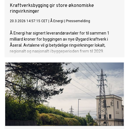
Kraftverksbygging gir store økonomiske
ringvirkninger
20.3.2026 14:57:15 CET
|
Å Energi
|
Pressemelding
Å Energi har signert leverandøravtaler for til sammen 1
milliard kroner for byggingen av nye Øygard kraftverk i
Åseral. Avtalene vil gi betydelige ringvirkninger lokalt,
regionalt og nasjonalt i byggeperioden frem til 2029.