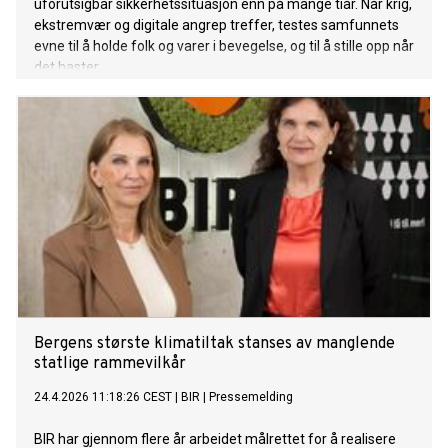
uforutsigbar sikkerhetssituasjon enn på mange tiår. Når krig,
ekstremvær og digitale angrep treffer, testes samfunnets
evne til å holde folk og varer i bevegelse, og til å stille opp når
det haster.
Bergens største klimatiltak stanses av manglende
statlige rammevilkår
24.4.2026 11:18:26 CEST
|
BIR
|
Pressemelding
BIR har gjennom flere år arbeidet målrettet for å realisere