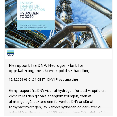
Ny rapport fra DNV: Hydrogen klart for
oppskalering, men krever politisk handling
12.5.2026 09:01:01 CEST
|
DNV
|
Pressemelding
En ny rapport fra DNV viser at hydrogen fortsatt vil spille en
viktig rolle i den globale energiomstillingen, men at
utviklingen går saktere enn forventet. DNV anslår at
fornybart hydrogen, lav-karbon hydrogen og derivater vil
bidra til å kutte mer enn 2000 millioner tonn CO₂-utslipp årlig