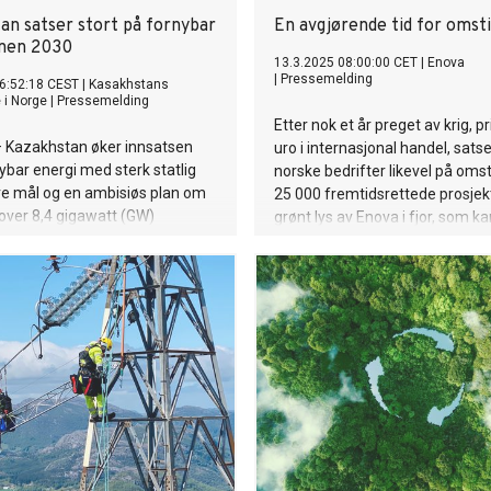
an satser stort på fornybar
En avgjørende tid for omsti
nnen 2030
13.3.2025 08:00:00 CET
|
Enova
|
Pressemelding
6:52:18 CEST
|
Kasakhstans
i Norge
|
Pressemelding
Etter nok et år preget av krig, p
Kazakhstan øker innsatsen
uro i internasjonal handel, sat
ybar energi med sterk statlig
norske bedrifter likevel på omsti
are mål og en ambisiøs plan om
25 000 fremtidsrettede prosjekt
k over 8,4 gigawatt (GW)
grønt lys av Enova i fjor, som ka
for fornybar energi innen 2035.
utslippskutt tilsvarende at 560
øker landet internasjonale
nordmenn reiser med fly mello
ger for å realisere prosjektene.
New York.
ter Olzhas Bektenov ledet 22.
e i Energirådet om utviklingen
re energikilder (RES) 22. mai.
 representanter fra statlige
ergiselskaper og fageksperter
utere status og fremtidige
ølge energidepartementet er det
nlegg for fornybar energi i drift