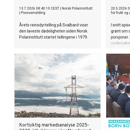
13.7.2026 08:40:10 CEST
|
Norsk Polarinstitutt
20.5.2026 0
|
Pressemelding
for frukt og
Årets reinsdyrtelling på Svalbard viser
I snitt sp
den laveste dødeligheten siden Norsk
grønt om d
Polarinstitutt startet tellingene i 1979.
porsjoner.
undersøke
å endre ko
ønsker å s
Kortsiktig markedsanalyse 2025-