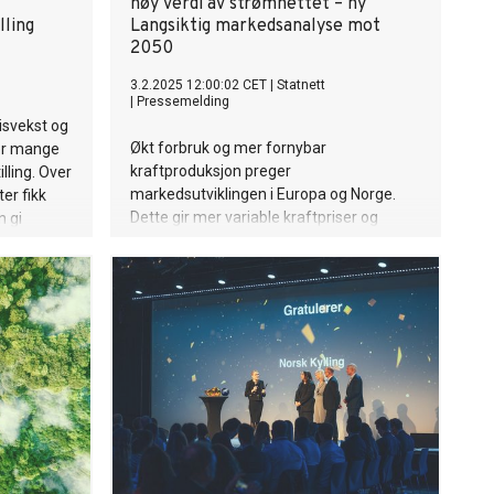
høy verdi av strømnettet – ny
lling
Langsiktig markedsanalyse mot
2050
3.2.2025 12:00:02 CET
|
Statnett
|
Pressemelding
risvekst og
Økt forbruk og mer fornybar
ser mange
kraftproduksjon preger
lling. Over
markedsutviklingen i Europa og Norge.
er fikk
Dette gir mer variable kraftpriser og
n gi
høyere verdi av et sterkt strømnett i
 000
årene framover.
m Oslo og