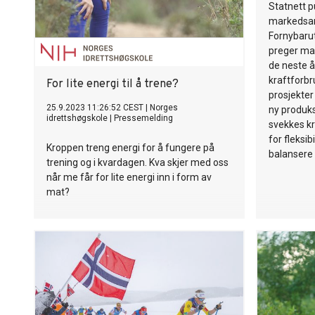
Statnett pu
markedsan
Fornybarut
preger mar
de neste å
kraftforb
For lite energi til å trene?
prosjekter 
25.9.2023 11:26:52 CEST
|
Norges
ny produks
idrettshøgskole
|
Pressemelding
svekkes kr
for fleksib
Kroppen treng energi for å fungere på
balansere
trening og i kvardagen. Kva skjer med oss
når me får for lite energi inn i form av
mat?