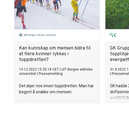
Kan kunnskap om mensen bidra til
GK Gruppe
at flere kvinner lykkes i
topplinje
toppidretten?
energieff
19.12.2022 15:35:18 CET
|
UiT Norges arktiske
31.8.2022 1
universitet
|
Pressemelding
|
Pressemel
Det skjer noe innen toppidretten. Man har
GK hadde 2
begynt å snakke om mensen.
driftsinnt
en EBITDA 
Underliggen
ordrereser
energitra
muligheter