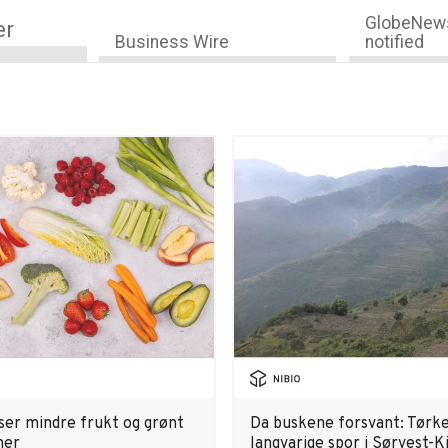
GlobeNews
er
Business Wire
notified
ser mindre frukt og grønt
Da buskene forsvant: Tørk
ner
langvarige spor i Sørvest-K