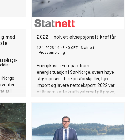
r bare
de
rdan kan et
oduksjon
hstan har
roduksjon.
lig med
2022 – nok et eksepsjonelt kraftår
m prosent
ste
 Enda
12.1.2023 14:43:40 CET
|
Statnett
|
Pressemelding
landskap
assdrags-
produksjon.
elding
Energikrise i Europa, stram
 3,8
energisituasjon i Sør-Norge, svært høye
ksperter
 i Norge
strømpriser, store prisforskjeller, høy
tensial til
orventer
import og lavere nettoeksport. 2022 var
e tall
et år som satte kraftsystemet på prøve,
seg raskt
men økt nedbør og redusert
lt fra de
kraftproduksjon i det sørlige Norge gjorde
et tyder på
at vi gikk inn i vinteren med liten risiko for
nen
rasjonering.
g virkning
å den
e ny