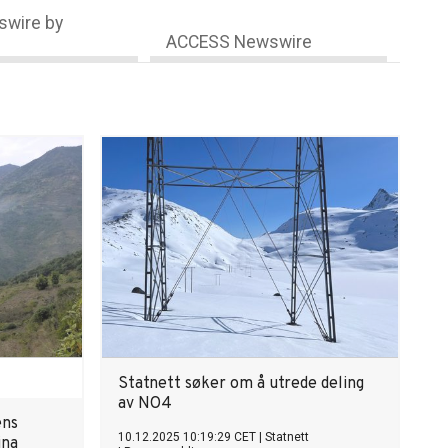
wire by
ACCESS Newswire
Statnett søker om å utrede deling
av NO4
ens
10.12.2025 10:19:29 CET
|
Statnett
ina