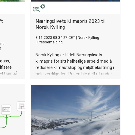
ft
Næringslivets klimapris 2023 til
Norsk Kylling
3.11.2023 08:34:27 CET
|
Norsk Kylling
|
Pressemelding
ans
g
Norsk Kylling er tildelt Næringslivets
 gass,
klimapris for sitt helhetlige arbeid med å
ifisere
redusere klimautslipp og miljøbelastning i
 EU ser på
hele verdikjeden. Prisen ble delt ut under
g
Zerokonferansen og er et samarbeid
ortør av
mellom ZERO, NHO og NTNU.
mslandene
ne å kjøpe
tan er rik
parten av
Ifølge
t utgjorde