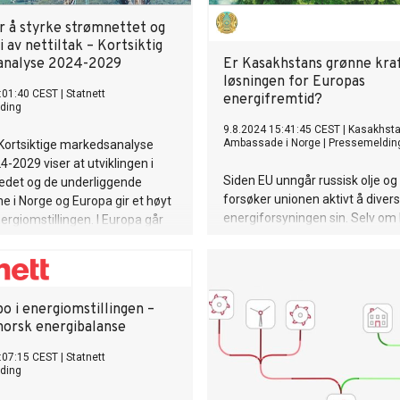
an, med en samlet installert
på over tre gigawatt (GW). Disse
r å styrke strømnettet og
vind-, sol-, vannkraft- og
i av nettiltak – Kortsiktig
legg, melder statsministerens
analyse 2024-2029
Er Kasakhstans grønne kra
or. I 2024 produserte disse
løsningen for Europas
til sammen 7,6 milliarder
:01:40 CEST
|
Statnett
energifremtid?
ding
r (kWh) elektrisitet. I løpet av
9.8.2024 15:41:45 CEST
|
Kasakhst
 planlagt åpning av ytterligere
Ambassade i Norge
|
Pressemeldin
 Kortsiktige markedsanalyse
med en samlet kapasitet på
-2029 viser at utviklingen i
megawatt (MW). Viseminister
Siden EU unngår russisk olje og
edet og de underliggende
forsøker unionen aktivt å divers
ne i Norge og Europa gir et høyt
energiforsyningen sin. Selv om
ergiomstillingen. I Europa går
Kasakhstan som en svært vikti
fra fossil til utslippsfri
oljeleverandør og en mulig eksp
ksjon raskt. Samtidig er det
kritiske mineraler, kan medle
lsrom for utviklingen i
på mellomlang sikt også begyn
uket på kort sikt, både i Norge
o i energiomstillingen –
grønn kraft fra det energirike
.
norsk energibalanse
sentralasiatiske landet. Kasakhs
på fossilt brensel og får meste
:07:15 CEST
|
Statnett
sin strøm fra kull og naturgass. 
ding
Kasakhstans energidepartemen