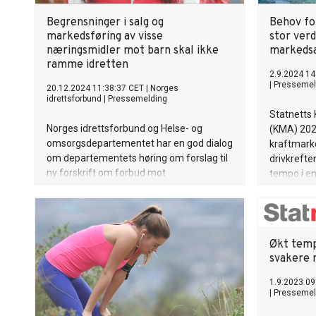
i Kazakhst
kapasitet 
Begrensninger i salg og
Behov fo
inkluderer 
markedsføring av visse
stor verd
biogassan
næringsmidler mot barn skal ikke
markeds
pressekont
ramme idretten
anleggene 
2.9.2024 14
|
Pressemel
20.12.2024 11:38:37 CET
|
Norges
kilowattime
idrettsforbund
|
Pressemelding
året er det
Statnetts
ni anlegg 
Norges idrettsforbund og Helse- og
(KMA) 2024
over 450 
omsorgsdepartementet har en god dialog
kraftmark
for ener
om departementets høring om forslag til
drivkrefte
ny forskrift om forbud mot
tempo i en
markedsføring av visse næringsmidler
overgangen 
rettet mot barn. Myndighetene ønsker
kraftprodu
ikke at den nye forskriften skal få
stort utfal
utilsiktede og negative konsekvenser for
kraftforbr
Økt temp
idretten.
og Europa
svakere 
1.9.2023 09
|
Pressemel