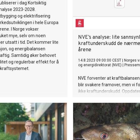
strøm fra fornybare energikilde
bliserer i dag Kortsiktig
5,92 prosent av landets samle
alyse 2023-2028.
kraftproduksjon i 2023. Så hvo
bygging og elektrifisering
land med en slik relativt lav pr
kedsutviklingen i hele Europa
eksportere grønn kraft? Kasak
rene. I Norge vokser
et stort potensial for solkraftp
ruket mye, selv om noen
NVE’s analyse: lite sannsyn
Solkraft er anslått til rundt fe
er utsatt i tid. Det kommer lite
kraftunderskudd de nærme
av landets årlige strømforbruk.
jon, og energibalansen
årene
viktigere, Kasakhstans steppe
aftig. Samtidig øker behovet
14.8.2023 09:00:00 CEST
|
Norges v
gjør landet egnet for vindkraft
ilitet og regulerbar effekt for å
og energidirektorat (NVE)
|
Pressem
I 2023 produserte vindkraftverk
 kraftsystemet.
milliarder kWh i landet, mens e
NVE forventer at kraftbalansen
anslår Kasakhstans vindenergipo
blir svakere framover, men vi f
å være 920 milliarder k
ikke kraftunderskudd. Oppdatert
viser at kraftforbruket ikke tar 
opp igjen når kraftprisene har fa
høye nivåene i 2021 og 2022. D
at en del tiltak, for eksempel in
energieffektivisering, vil ha vari
og demper forbruksveksten. P
andre siden vil det komme til lit