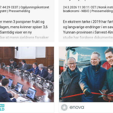
7:44:29 CEST
|
Opplysningskontoret
24.3.2026 11:30:11 CET
|
Norsk insti
 grønt
|
Pressemelding
bioøkonomi - NIBIO
|
Pressemelding
iser menn 3 porsjoner frukt og
En ekstrem tørke i 2019 har ført 
agen, mens kvinner spiser 3,6
og langvarige endringer i en sa
 Samtidig viser en ny
Yunnan-provinsen i Sørvest‑Kina
lse at menn sjeldnere forsøker
studie har forskere dokumente
stholdet sitt og i mindre grad
tapet av busker har fått konse
pise mer frukt og grønt.
både for vegetasjonen og sav
evne til å håndtere varme.