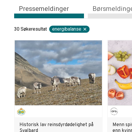
Pressemeldinger
Børsmelding
30
Søkeresultat
energibalanse
Historisk lav reinsdyrdødelighet på
Menn spi
Svalbard
enn kvin