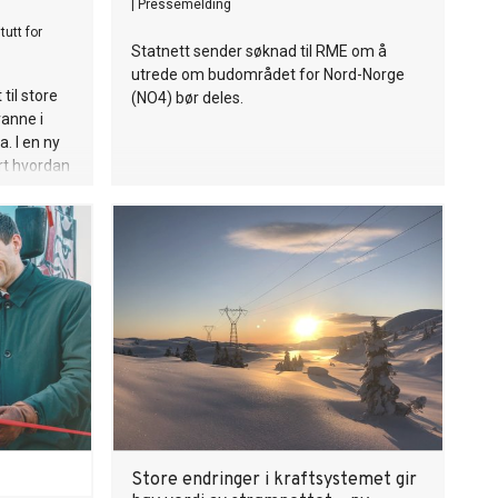
|
Pressemelding
tutt for
Statnett sender søknad til RME om å
utrede om budområdet for Nord-Norge
til store
(NO4) bør deles.
vanne i
. I en ny
rt hvordan
kvenser –
annens
Store endringer i kraftsystemet gir