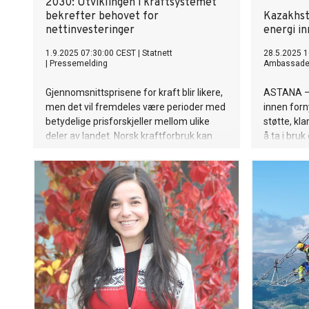
2030: Utviklingen i kraftsystemet
bekrefter behovet for
Kazakhst
nettinvesteringer
energi i
1.9.2025 07:30:00 CEST
|
Statnett
28.5.2025 1
|
Pressemelding
Ambassade 
Gjennomsnittsprisene for kraft blir likere,
ASTANA – 
men det vil fremdeles være perioder med
innen forn
betydelige prisforskjeller mellom ulike
støtte, kl
deler av landet. Norsk kraftforbruk kan
å ta i bru
øke raskt, men veksten er usikker.
kapasitet 
Samtidig gir muligheten for utveksling
Samtidig s
med andre land tilgang på kraft i en
investerin
situasjon der kraftoverskuddet forventes
Statsminis
å bli svakere.
mai et møt
av fornyba
Her deltok
etater, en
for å disk
planer. If
i dag 154 a