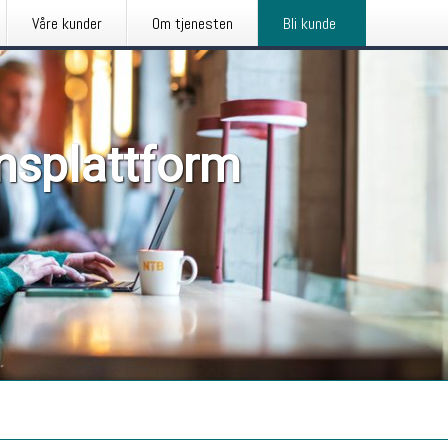
Våre kunder
Om tjenesten
Bli kunde
nsplattform