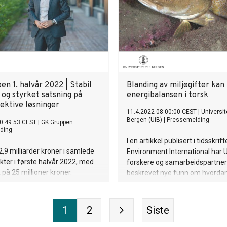
kraftproduksjon de nærmeste å
n 1. halvår 2022 | Stabil
Blanding av miljøgifter kan
 og styrket satsning på
energibalansen i torsk
ektive løsninger
11.4.2022 08:00:00 CEST
|
Universit
Bergen (UiB)
|
Pressemelding
0:49:53 CEST
|
GK Gruppen
ding
I en artikkel publisert i tidsskrift
,9 milliarder kroner i samlede
Environment International har U
ekter i første halvår 2022, med
forskere og samarbeidspartne
på 25 millioner kroner.
beskrevet nye funn om hvorda
de drift er stabil, og
blanding av miljøgifter kan påvi
ven er sunn. Behovet for
energibalansen i torsk.
nsformasjon gir mange
1
2
Siste
 for konsernet fremover.