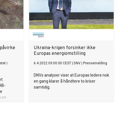
rene.
 påvirke
Ukraina-krigen forsinker ikke
Europas energiomstilling
etet i
6.4.2022 09:00:00 CEST
|
DNV
|
Pressemelding
DNVs analyser viser at Europas ledere nok
et
en gang klarer å håndtere to kriser
iB-
samtidig.
re
n en
rke